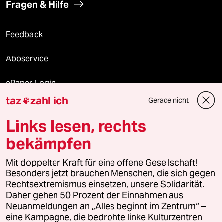
Fragen & Hilfe
Feedback
Aboservice
ePaper Login
taz
zahl ich
Gerade nicht

Downloads für Abonnierende
Links lesen, rechts
bekämpfen
© 2026 taz Verlags und Vertriebs GmbH
Mit doppelter Kraft für eine offene Gesellschaft!
Alle Rechte vorbehalten. Bei rechtlichen Fragen oder für Genehmigungen
wenden Sie sich bitte an
lizenzen@taz.de
Besonders jetzt brauchen Menschen, die sich gegen
Rechtsextremismus einsetzen, unsere Solidarität.
Daher gehen 50 Prozent der Einnahmen aus
Feedback
Redaktionsstatut
Kommune-Richtlinien
KI-
Neuanmeldungen an „Alles beginnt im Zentrum“ –
eine Kampagne, die bedrohte linke Kulturzentren