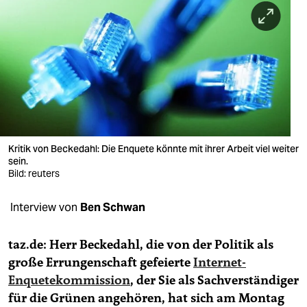
berlin
nord
wahrheit
verlag
verlag
veranstaltungen
Kritik von Beckedahl: Die Enquete könnte mit ihrer Arbeit viel weiter
sein.
Bild: reuters
shop
fragen & hilfe
Interview von
Ben Schwan
unterstützen
taz.de: Herr Beckedahl, die von der Politik als
abo
große Errungenschaft gefeierte
Internet-
Enquetekommission
, der Sie als Sachverständiger
genossenschaft
für die Grünen angehören, hat sich am Montag