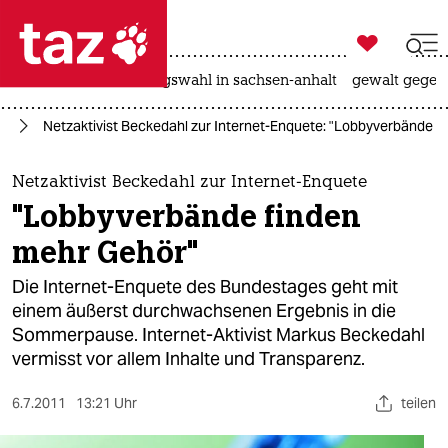

taz zahl ich
hitze
surfen
landtagswahl in sachsen-anhalt
gewalt gegen

taz zahl ich
ik
Netzaktivist Beckedahl zur Internet-Enquete: "Lobbyverbände f
taz zahl ich
themen
Netzaktivist Beckedahl zur Internet-Enquete
"Lobbyverbände finden
politik
mehr Gehör"
öko
Die Internet-Enquete des Bundestages geht mit
einem äußerst durchwachsenen Ergebnis in die
gesellschaft
Sommerpause. Internet-Aktivist Markus Beckedahl
vermisst vor allem Inhalte und Transparenz.
kultur
sport
6.7.2011
13:21 Uhr
teilen