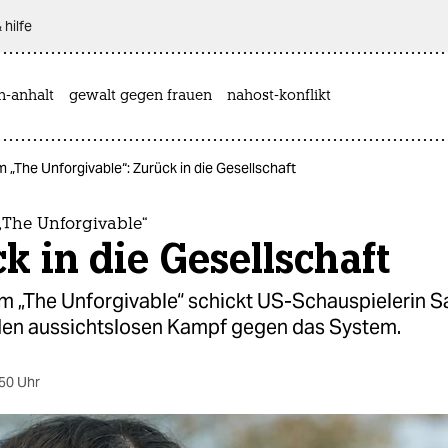
 hilfe
n-anhalt
gewalt gegen frauen
nahost-konflikt
lm „The Unforgivable“: Zurück in die Gesellschaft
 „The Unforgivable“
k in die Gesellschaft
lm „The Unforgivable“ schickt US-Schauspielerin 
 den aussichtslosen Kampf gegen das System.
50 Uhr