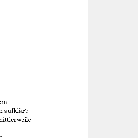
rem
 aufklärt:
mittlerweile
e