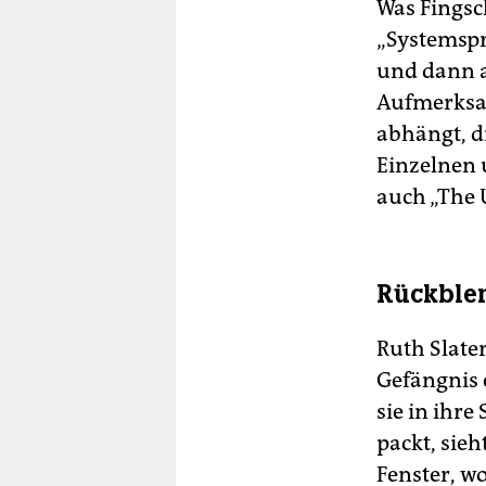
Was Fingsch
„Systemspr
und dann a
Aufmerksam
abhängt, d
Einzelnen 
auch „The 
Rückblen
Ruth Slate
Gefängnis 
sie in ihre
packt, sieh
Fenster, wo