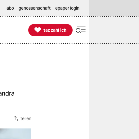
abo
genossenschaft
epaper login

taz zahl ich
taz zahl ich
Sandra
teilen