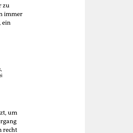
r zu
en immer
, ein
,
ei
tzt, um
ergang
n recht