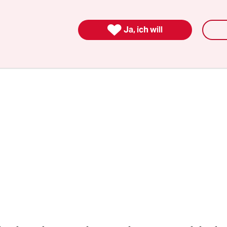
The Unforgivable“ nun ebenfalls bei besagtem St
u sehen.

Ja, ich will