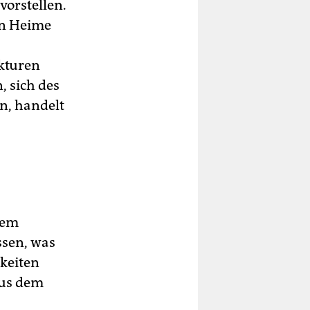
vorstellen.
in Heime
ukturen
, sich des
n, handelt
dem
ssen, was
gkeiten
 aus dem