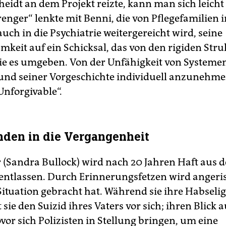
eidt an dem Projekt reizte, kann man sich leicht 
enger“ lenkte mit Benni, die von Pflegefamilien 
uch in die Psychiatrie weitergereicht wird, seine
keit auf ein Schicksal, das von den rigiden Str
ie es umgeben. Von der Unfähigkeit von Systemen
und seiner Vorgeschichte individuell anzunehme
Unforgivable“.
den in die Vergangenheit
r (Sandra ­Bullock) wird nach 20 Jahren Haft aus 
entlassen. Durch Erinnerungsfetzen wird angeri
 Situation gebracht hat. Während sie ihre Habseli
t sie den Suizid ihres Vaters vor sich; ihren Blick
vor sich Polizisten in Stellung bringen, um eine