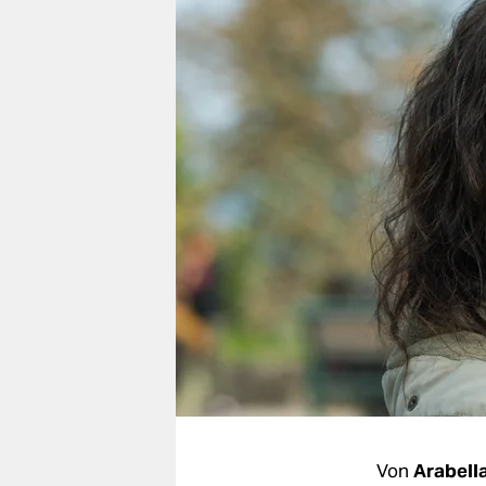
berlin
nord
wahrheit
verlag
verlag
veranstaltungen
shop
fragen & hilfe
unterstützen
abo
genossenschaft
Von
Arabell