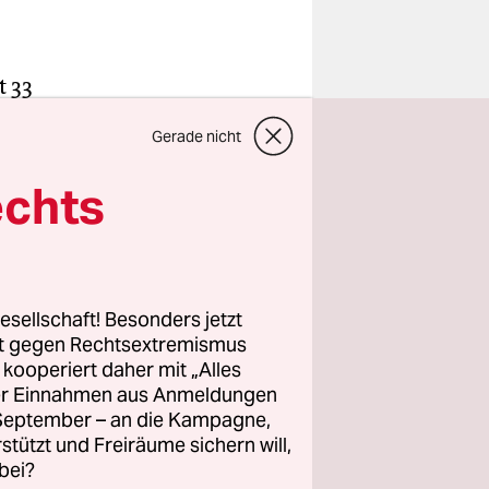
t 33
gte, war
Gerade nicht
Benni, die
igentlich zu
echts
handelte es
r zuvor
esellschaft! Besonders jetzt
rt gegen Rechtsextremismus
z kooperiert daher mit „Alles
s spielte
ller Einnahmen aus Anmeldungen
ist. Auch
. September – an die Kampagne,
nzern
rstützt und Freiräume sichern will,
eiter
bei?