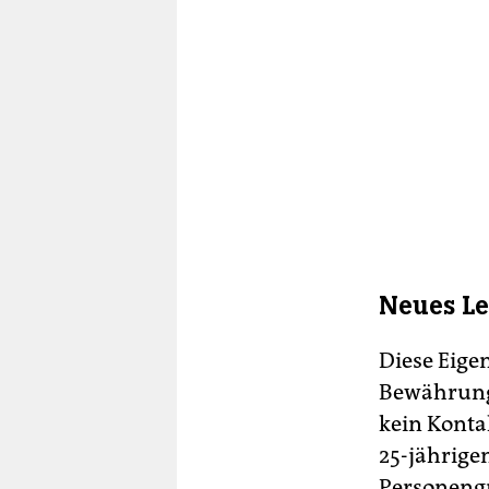
Neues L
Diese Eige
Bewährungs
kein Kontak
25-jährigen
Personengr