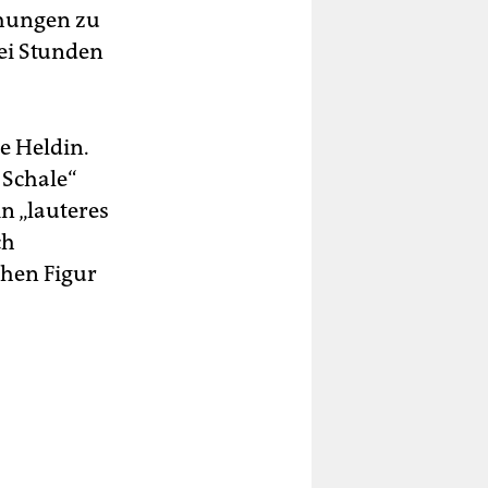
chungen zu
wei Stunden
e Heldin.
e Schale“
n „lauteres
ch
chen Figur