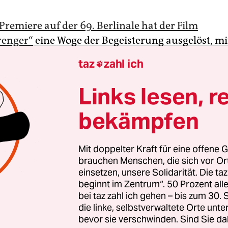
Premiere auf der 69. Berlinale hat der Film
renger“
eine Woge der Begeisterung ausgelöst, mi
rde das Drama geehrt
. Das Aufsehen, das es erre
taz
zahl ich

re als absehbar. Die Geschichte der neunjährigen 
tausbrüche durch alle sozialen Raster fällt, ist e
Links lesen, r
um einen solchen Rummel auszulösen. Noch dazu 
bekämpfen
n Spielfilmdebüt, die junge Hauptdarstellerin wa
.
Mit doppelter Kraft für eine offene G
13-jährige
Helena Zengel hat den Schritt auf das
brauchen Menschen, die sich vor O
einsetzen, unsere Solidarität. Die ta
nale Parkett vollzogen: An der Seite von Tom Hank
beginnt im Zentrum“. 50 Prozent a
ern „Neues aus der Welt“, der bei Netflix
zu sehen 
bei taz zahl ich gehen – bis zum 30
n Nora Fingscheidt hat es zum kalifornischen Ko
die linke, selbstverwaltete Orte unte
ach einem wenig beworbenen Kinostart ist ihr zw
bevor sie verschwinden. Sind Sie da