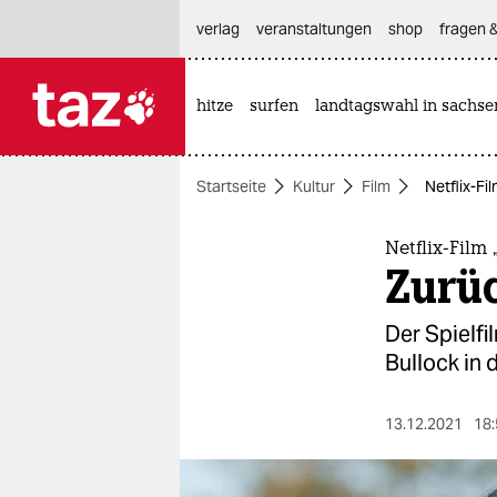
hautnavigation anspringen
hauptinhalt anspringen
footer anspringen
verlag
veranstaltungen
shop
fragen &
hitze
surfen
landtagswahl in sachse

taz zahl ich
taz zahl ich
Startseite
Kultur
Film
Netflix-Fi
themen
politik
Netflix-Film
Zurüc
öko
Der Spielfi
gesellschaft
Bullock in
kultur
13.12.2021
18:
sport