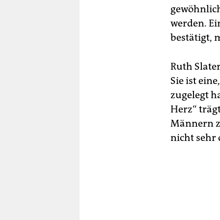
gewöhnlich
werden. Ei
bestätigt,
Ruth Slater
Sie ist ein
zugelegt h
Herz“ träg
Männern zu
nicht sehr 