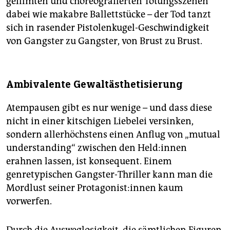
gefilmten und choreografierten Tötungsszenen
dabei wie makabre Ballettstücke – der Tod tanzt
sich in rasender Pistolenkugel-Geschwindigkeit
von Gangster zu Gangster, von Brust zu Brust.
Ambivalente Gewaltästhetisierung
Atempausen gibt es nur wenige – und dass diese
nicht in einer kitschigen Liebelei versinken,
sondern allerhöchstens einen Anflug von „mutual
understanding“ zwischen den Hel­d:in­nen
erahnen lassen, ist konsequent. Einem
genretypischen Gangster-Thriller kann man die
Mordlust seiner Prot­ago­nis­t:in­nen kaum
vorwerfen.
Durch die Ausweglosigkeit, die sämtlichen Figuren