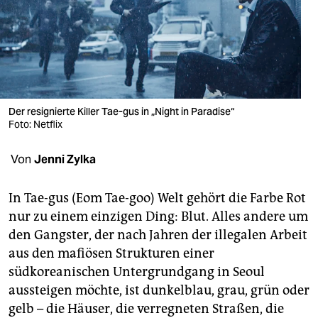
berlin
nord
wahrheit
verlag
Der resignierte Killer Tae-gus in „Night in Paradise“
Foto: Netflix
verlag
veranstaltungen
Von
Jenni Zylka
shop
In Tae-gus (Eom Tae-goo) Welt gehört die Farbe Rot
fragen & hilfe
nur zu einem einzigen Ding: Blut. Alles andere um
den Gangster, der nach Jahren der illegalen Arbeit
unterstützen
aus den mafiösen Strukturen einer
abo
südkoreanischen Untergrundgang in Seoul
aussteigen möchte, ist dunkelblau, grau, grün oder
genossenschaft
gelb – die Häuser, die verregneten Straßen, die