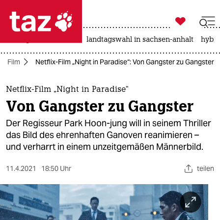

taz zahl ich
niedrigwasser
rente
landtagswahl in sachsen-anhalt
hybri

taz zahl ich
Film
Netflix-Film „Night in Paradise“: Von Gangster zu Gangster
taz zahl ich
themen
Netflix-Film „Night in Paradise“
Von Gangster zu Gangster
politik
Der Regisseur Park Hoon-jung will in seinem Thriller
öko
das Bild des ehrenhaften Ganoven reanimieren –
und verharrt in einem unzeitgemäßen Männerbild.
gesellschaft
11.4.2021
18:50 Uhr
teilen
kultur
sport