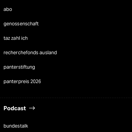
abo
genossenschaft
taz zahl ich
recherchefonds ausland
panterstiftung
panterpreis 2026
Podcast
bundestalk