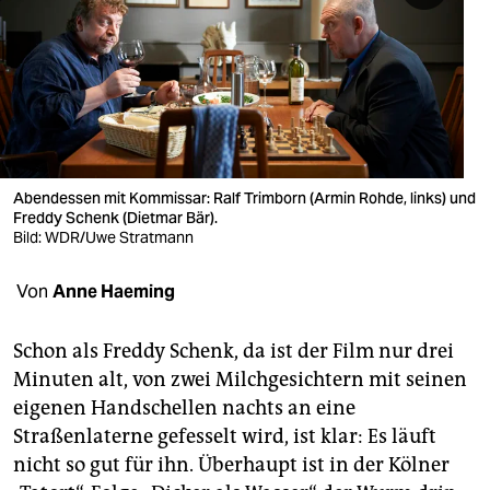
berlin
nord
wahrheit
verlag
verlag
Abendessen mit Kommissar: Ralf Trimborn (Armin Rohde, links) und
Freddy Schenk (Dietmar Bär).
veranstaltungen
Bild: WDR/Uwe Stratmann
shop
Von
Anne Haeming
fragen & hilfe
Schon als Freddy Schenk, da ist der Film nur drei
unterstützen
Minuten alt, von zwei Milchgesichtern mit seinen
eigenen Handschellen nachts an eine
abo
Straßenlaterne gefesselt wird, ist klar: Es läuft
genossenschaft
nicht so gut für ihn. Überhaupt ist in der Kölner