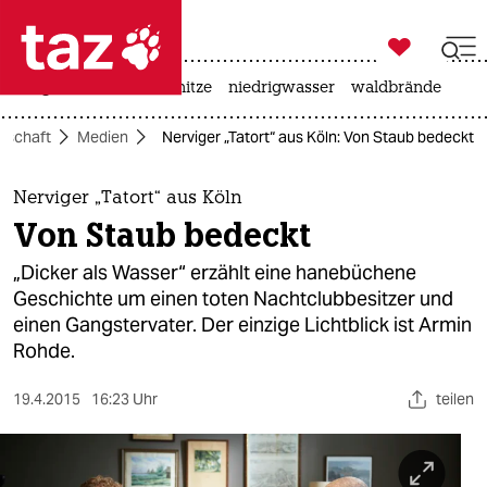

taz zahl ich
krieg in der ukraine
hitze
niedrigwasser
waldbrände

taz zahl ich
llschaft
Medien
Nerviger „Tatort“ aus Köln: Von Staub bedeckt
taz zahl ich
themen
Nerviger „Tatort“ aus Köln
Von Staub bedeckt
politik
„Dicker als Wasser“ erzählt eine hanebüchene
öko
Geschichte um einen toten Nachtclubbesitzer und
einen Gangstervater. Der einzige Lichtblick ist Armin
gesellschaft
Rohde.
kultur
19.4.2015
16:23 Uhr
teilen
sport