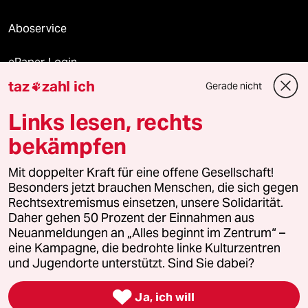
Aboservice
ePaper Login
taz
zahl ich
Gerade nicht

Downloads für Abonnierende
Links lesen, rechts
bekämpfen
© 2026 taz Verlags und Vertriebs GmbH
Alle Rechte vorbehalten. Bei rechtlichen Fragen oder für Genehmigungen
Mit doppelter Kraft für eine offene Gesellschaft!
wenden Sie sich bitte an
lizenzen@taz.de
Besonders jetzt brauchen Menschen, die sich gegen
Rechtsextremismus einsetzen, unsere Solidarität.
Daher gehen 50 Prozent der Einnahmen aus
Feedback
Redaktionsstatut
Kommune-Richtlinien
KI-
Neuanmeldungen an „Alles beginnt im Zentrum“ –
eine Kampagne, die bedrohte linke Kulturzentren
Leitlinie
Informant
Datenschutz
Impressum
AGB
und Jugendorte unterstützt. Sind Sie dabei?
Seitenwende
Einwilligungen widerrufen (Ads)

Ja, ich will