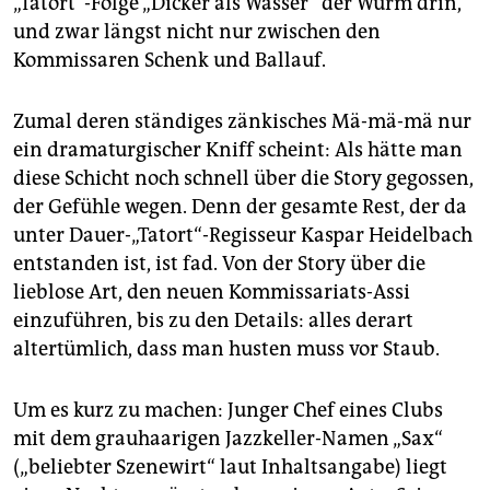
„Tatort“-Folge „Dicker als Wasser“ der Wurm drin,
epaper login
und zwar längst nicht nur zwischen den
Kommissaren Schenk und Ballauf.
Zumal deren ständiges zänkisches Mä-mä-mä nur
ein dramaturgischer Kniff scheint: Als hätte man
diese Schicht noch schnell über die Story gegossen,
der Gefühle wegen. Denn der gesamte Rest, der da
unter Dauer-„Tatort“-Regisseur Kaspar Heidelbach
entstanden ist, ist fad. Von der Story über die
lieblose Art, den neuen Kommissariats-Assi
einzuführen, bis zu den Details: alles derart
altertümlich, dass man husten muss vor Staub.
Um es kurz zu machen: Junger Chef eines Clubs
mit dem grauhaarigen Jazzkeller-Namen „Sax“
(„beliebter Szenewirt“ laut Inhaltsangabe) liegt