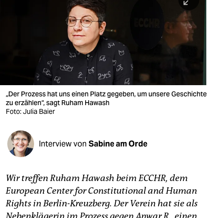
berlin
nord
wahrheit
verlag
verlag
„Der Prozess hat uns einen Platz gegeben, um unsere Geschichte
zu erzählen“, sagt Ruham Hawash
veranstaltungen
Foto: Julia Baier
shop
fragen & hilfe
Interview von
Sabine am Orde
unterstützen
Wir treffen Ruham Hawash beim ­ECCHR, dem
abo
European Center for Constitutional and Human
genossenschaft
Rights in Berlin-Kreuzberg. Der Verein hat sie als
Nebenklägerin im Prozess gegen Anwar R., einen