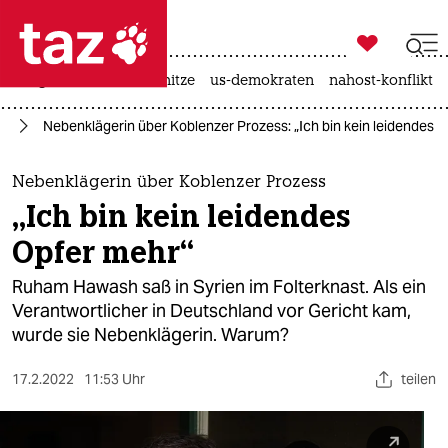

taz zahl ich
krieg in der ukraine
hitze
us-demokraten
nahost-konflikt

taz zahl ich
en
Nebenklägerin über Koblenzer Prozess: „Ich bin kein leidendes 
taz zahl ich
themen
Nebenklägerin über Koblenzer Prozess
„Ich bin kein leidendes
politik
Opfer mehr“
öko
Ruham Hawash saß in Syrien im Folterknast. Als ein
Verantwortlicher in Deutschland vor Gericht kam,
gesellschaft
wurde sie Nebenklägerin. Warum?
kultur
17.2.2022
11:53 Uhr
teilen
sport