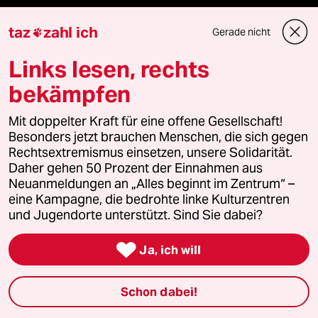
Le Monde diplomatique
taz
zahl ich
Gerade nicht

Links lesen, rechts
taz Archiv
bekämpfen
Mit doppelter Kraft für eine offene Gesellschaft!
Mehr taz Angebote
Besonders jetzt brauchen Menschen, die sich gegen
Rechtsextremismus einsetzen, unsere Solidarität.
Daher gehen 50 Prozent der Einnahmen aus
Reisen
Neuanmeldungen an „Alles beginnt im Zentrum“ –
eine Kampagne, die bedrohte linke Kulturzentren
Kantine
und Jugendorte unterstützt. Sind Sie dabei?
Shop

Ja, ich will
Anzeigen
Schon dabei!