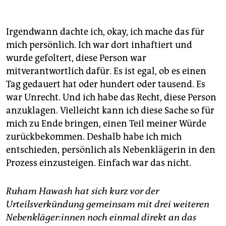
Anwar R. vor dem Koblenzer Oberlandesgericht. In
Koblenz standen mit ihm und einem Mitangeklagten
erstmals weltweit zwei Mitarbeiter des Assad-
Irgendwann dachte ich, okay, ich mache das für
Regimes vor Gericht. Beide wurden wegen
mich persönlich. Ich war dort inhaftiert und
Verbrechen gegen die Menschlichkeit verurteilt. R.
wurde gefoltert, diese Person war
wegen 27-fachen Mordes, Folter in mindestens 4.000
mitverantwortlich dafür. Es ist egal, ob es einen
Fällen und Vergewaltigung. Die Urteile sind noch
Tag gedauert hat oder hundert oder tausend. Es
nicht rechtskräftig.
war Unrecht. Und ich habe das Recht, diese Person
anzuklagen. Vielleicht kann ich diese Sache so für
mich zu Ende bringen, einen Teil meiner Würde
zurückbekommen. Deshalb habe ich mich
entschieden, persönlich als Nebenklägerin in den
Prozess einzusteigen. Einfach war das nicht.
Ruham Hawash hat sich kurz vor der
Urteilsverkündung gemeinsam mit drei weiteren
Ne­ben­klä­ge­r:in­nen noch einmal direkt an das