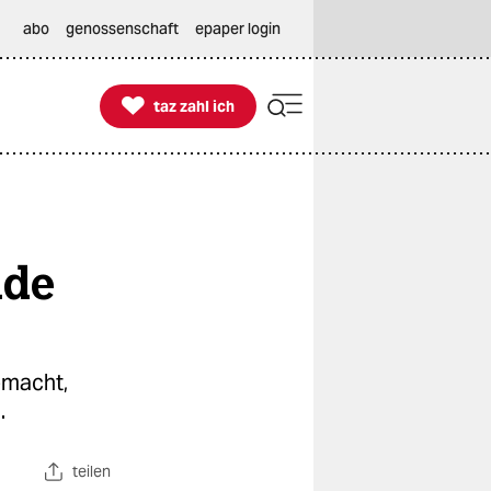
abo
genossenschaft
epaper login

taz zahl ich
taz zahl ich
nde
emacht,
.
teilen