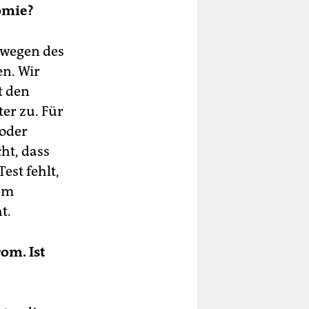
omie?
r wegen des
n. Wir
 den
er zu. Für
 oder
ht, dass
est fehlt,
 am
t.
om. Ist