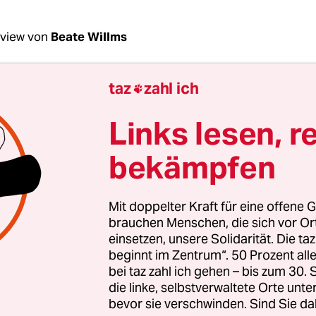
rview von
Beate Willms
taz
zahl ich

Hummel, in einem Satz: Was ist an der Naturst
Links lesen, r
bekämpfen
ummel
: Wir orientieren uns nicht nur am Gewinn,
eordnete Ziele erreichen und die Welt ein Stück v
Mit doppelter Kraft für eine offene G
ede unterschreiben, die bei Ihnen anfängt?
brauchen Menschen, die sich vor O
einsetzen, unsere Solidarität. Die ta
beginnt im Zentrum“. 50 Prozent a
arbeiter sind schon noch sehr ökologisch ausgepr
bei taz zahl ich gehen – bis zum 30
hier das ganze Spektrum von den ganz Überzeugt
die linke, selbstverwaltete Orte unte
ie das irgendwie gut finden. Wir machen mit ni
bevor sie verschwinden. Sind Sie da