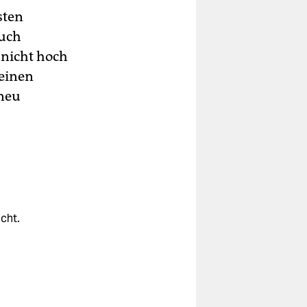
sten
auch
nicht hoch
 einen
neu
cht.