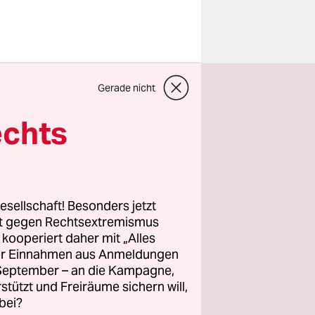
Gerade nicht
rom AG
echts
 wir wollen
erbessern.
esellschaft! Besonders jetzt
rt gegen Rechtsextremismus
z kooperiert daher mit „Alles
ller Einnahmen aus Anmeldungen
ägt, aber
. September – an die Kampagne,
en bis zu
rstützt und Freiräume sichern will,
emandem
bei?