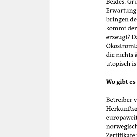
Beides. Gru
Erwartung 
bringen de
kommt der 
erzeugt? D
Ökostromta
die nichts
utopisch is
Wo gibt e
Betreiber 
Herkunftsz
europaweit
norwegisch
Zertifikat