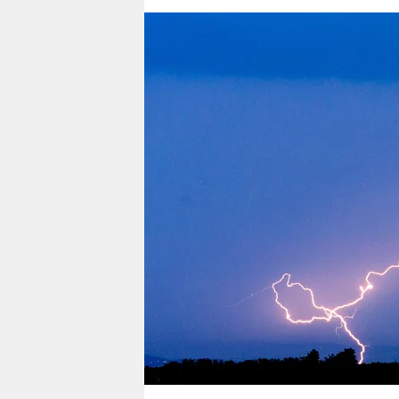
berlin
nord
wahrheit
verlag
verlag
veranstaltungen
shop
fragen & hilfe
unterstützen
abo
genossenschaft