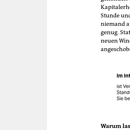
Kapitalerh
Stunde und
niemand au
genug. Sta
neuen Win
angeschob
Im In
ist Ve
Stando
Sie be
Warum lass