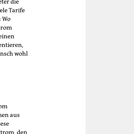
ter die
le Tarife
: Wo
strom
keinen
entieren,
unsch wohl
rom
men aus
iese
strom, den