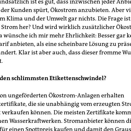
ndsätzlich ist es gut, dass inzwischen jeder Anbie
der Kunden spürt, Ökostrom anzubieten. Aber vie
m Klima und der Umwelt gar nichts. Die Frage ist
Strom her? Und wird wirklich zusätzlicher Öko
a wünsche ich mir mehr Ehrlichkeit: Besser gar 
rif anbieten, als eine scheinbare Lösung zu präs
 ändert. Klar ist aber auch, dass dieser fromme W
t.
s den schlimmsten Etikettenschwindel?
von ungeförderten Ökostrom-Anlagen erhalten
ertifikate, die sie unabhängig vom erzeugten St
 verkaufen können. Die meisten Zertifikate kom
en Wasserkraftwerken. Stromanbieter können d
e für einen Spottpreis kaufen und damit den Grau