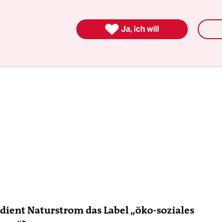
t.

Ja, ich will
ient Naturstrom das Label „öko-soziales