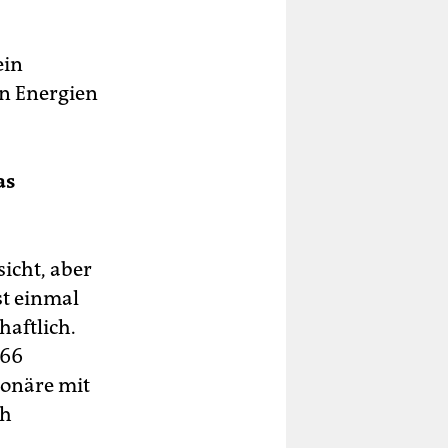
ein
en Energien
as
icht, aber
st einmal
aftlich.
266
ionäre mit
ch