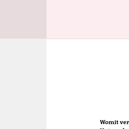
den Ökotes
Womit verd