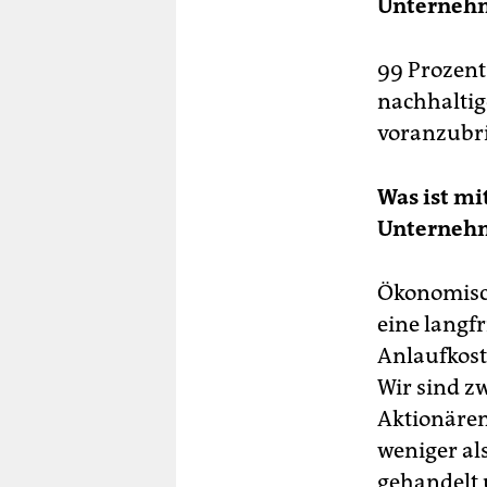
Unterneh
99 Prozent
nachhaltig
voranzubri
Was ist mi
Unternehm
Ökonomisch
eine langfr
Anlaufkost
Wir sind z
Aktionären
weniger als
gehandelt 