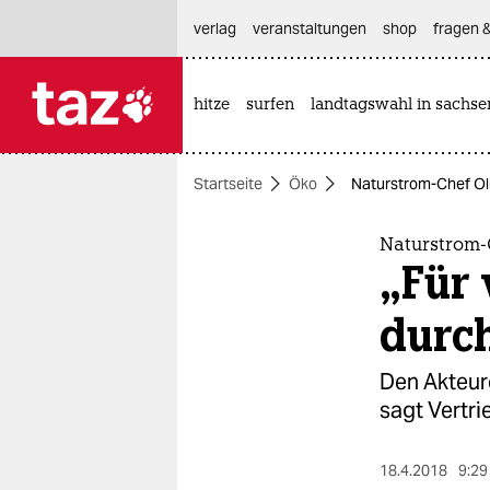
hautnavigation anspringen
hauptinhalt anspringen
footer anspringen
verlag
veranstaltungen
shop
fragen &
hitze
surfen
landtagswahl in sachse

taz zahl ich
taz zahl ich
Startseite
Öko
Naturstrom-Chef Oli
themen
politik
Naturstrom-
„Für 
öko
durc
gesellschaft
Den Akteur
kultur
sagt Vertr
sport
18.4.2018
9:29