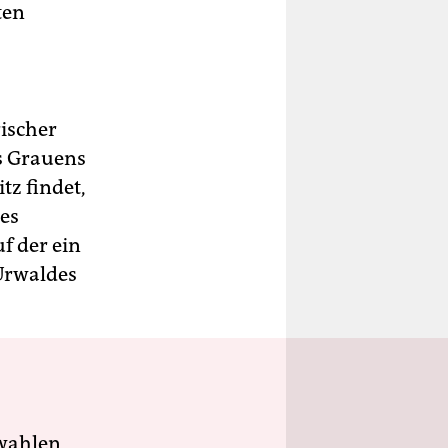
ten
ischer
s Grauens
tz findet,
des
f der ein
Urwaldes
wahlen