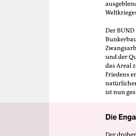
ausgeblend
Weltkriege
Der BUND s
Bunkerbaus
Zwangsarbe
und der Qu
das Areal z
Friedens e
natürliche
ist nun ges
Die Enga
Der drohe