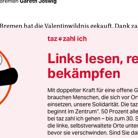
 Bremen
Gareth Joswig
remen hat die Valentinwildnis gekauft. Dank za
nnen die NaturschützerInnen den Bestand eines
taz
zahl ich

des sichern, der den NS-Betonbunker Valentin i
 70 Jahren umwächst. Die für den Kauf notwendig
Links lesen, r
r BUND vollständig aus Spenden finanziert. „Es is
bekämpfen
eines langjährigen Wunsches“, sagt Joachim Seitz
NaturschützerInnen setzen sich seit den Siebzig
alt der Valentinwildnis ein.
Mit doppelter Kraft für eine offene G
brauchen Menschen, die sich vor O
einsetzen, unsere Solidarität. Die ta
den Wald einfach zu kaufen, stammt dabei nicht 
beginnt im Zentrum“. 50 Prozent a
ige Besitzer, die Bundesanstalt für Immobilien, 
bei taz zahl ich gehen – bis zum 30
zbund die Fläche für 30.000 Euro angeboten. 
die linke, selbstverwaltete Orte unte
bevor sie verschwinden. Sind Sie da
ie Behörde auf 23.000 Euro herunter und benöti