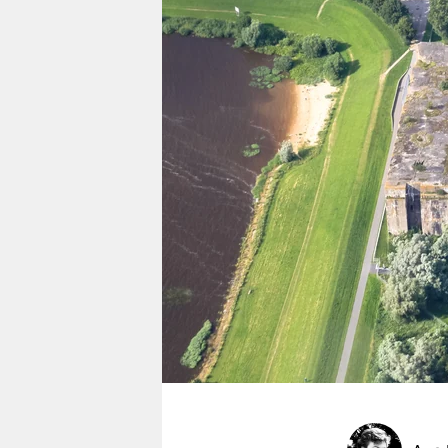
berlin
nord
wahrheit
verlag
verlag
veranstaltungen
shop
fragen & hilfe
unterstützen
abo
genossenschaft