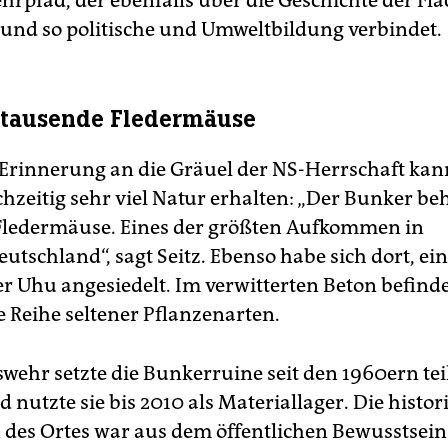
hrpfad, der ebenfalls über die Geschichte der Fl
 und so politische und Umweltbildung verbindet.
r tausende Fledermäuse
Erinnerung an die Gräuel der NS-Herrschaft kan
hzeitig sehr viel Natur erhalten: „Der Bunker be
ledermäuse. Eines der größten Aufkommen in
utschland“, sagt Seitz. Ebenso habe sich dort, ei
r Uhu angesiedelt. Im verwitterten Beton befinde
 Reihe seltener Pflanzenarten.
wehr setzte die Bunkerruine seit den 1960ern tei
 nutzte sie bis 2010 als Materiallager. Die histor
des Ortes war aus dem öffentlichen Bewusstsein 