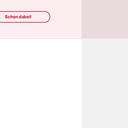
urch die
sagt Seitz.
Schon dabei!