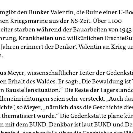
mgibt den Bunker Valentin, die Ruine einer U-Bo
hen Kriegsmarine aus der NS-Zeit. Über 1.100
iter starben während der Bauarbeiten von 1943 
rung, Krankheiten und willkürlichen Erschießun
 Jahren erinnert der Denkort Valentin an Krieg u
n.
s Meyer, wissenschaftlicher Leiter der Gedenkstä
en Erhalt des Waldes. Er sagt: „Die Bewaldung ist 
en Baustellensituation.“ Die Reste der Lagerstand
lleneinrichtungen seien sehr versteckt. „Auch das
chte“, so Meyer, „nämlich dass die Geschichte die
t thematisiert wurde.“ Die Gedenkstätte plane kün
n mit dem BUND. Denkbar ist laut BUND und De