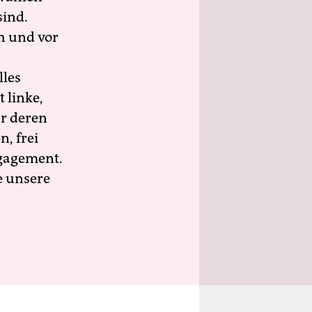
sind.
h und vor
lles
 linke,
ür deren
n, frei
ngagement.
e unsere