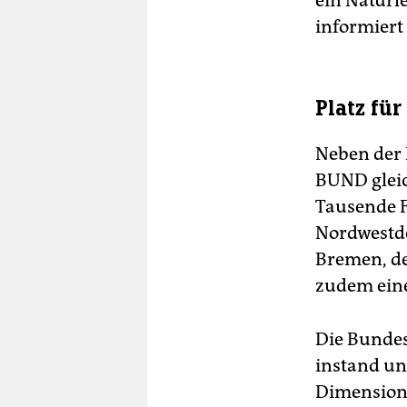
ein Naturle
informiert
Platz fü
Neben der 
BUND gleic
Tausende F
Nordwestde
Bremen, de
zudem eine
Die Bundes
instand und
Dimension 