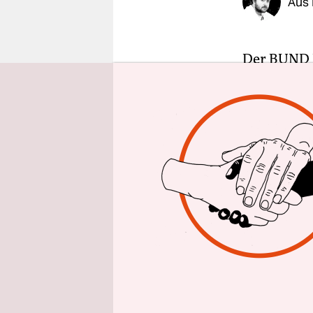
Aus
epaper login
Der BUND B
Spenden kö
großen Wal
Farge seit
Euro hat de
Erfüllung 
BUND. Die 
für den Erh
Die Idee, 
Der vorher
Naturschut
handelte d