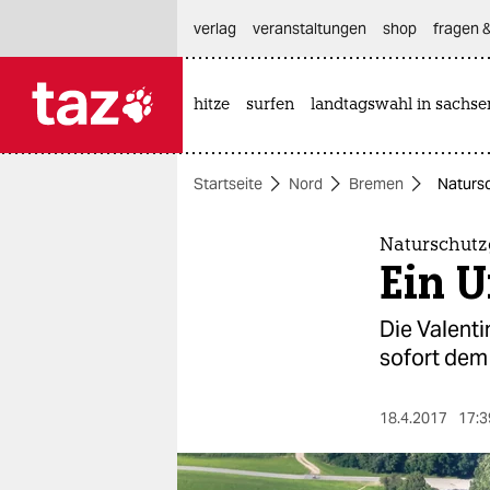
hautnavigation anspringen
hauptinhalt anspringen
footer anspringen
verlag
veranstaltungen
shop
fragen &
hitze
surfen
landtagswahl in sachse

taz zahl ich
taz zahl ich
Startseite
Nord
Bremen
Natursc
themen
politik
Naturschutz
Ein U
öko
Die Valent
gesellschaft
sofort dem
kultur
18.4.2017
17:3
sport