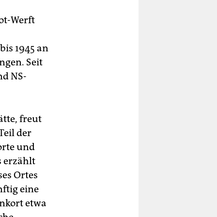
ot-Werft
bis 1945 an
gen. Seit
nd NS-
tte, freut
Teil der
orte und
 erzählt
ses Ortes
ftig eine
nkort etwa