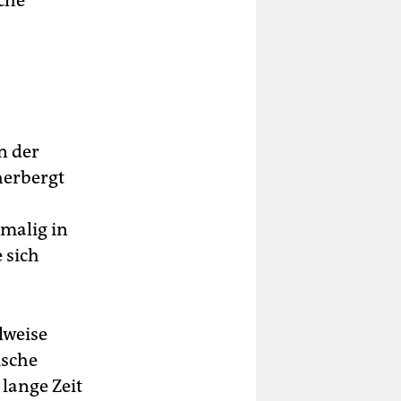
äche
n der
herbergt
nmalig in
 sich
lweise
ische
lange Zeit