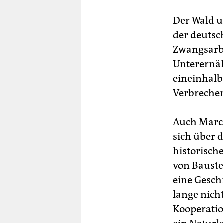
Der Wald u
der deutsc
Zwangsarbe
Unterernäh
eineinhalb
Verbreche
Auch Marcu
sich über d
historisch
von Bauste
eine Geschi
lange nich
Kooperatio