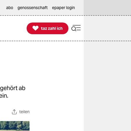
abo
genossenschaft
epaper login

taz zahl ich
taz zahl ich
 gehört ab
in.
teilen