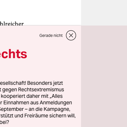
hlreicher
 23 Hektar
Gerade nicht
n Bremen-
en 23.000
echts
t die
 vom
erjahren
esellschaft! Besonders jetzt
rt gegen Rechtsextremismus
z kooperiert daher mit „Alles
vom BUND.
ller Einnahmen aus Anmeldungen
hatte dem
. September – an die Kampagne,
Der BUND
rstützt und Freiräume sichern will,
bei?
gte zum