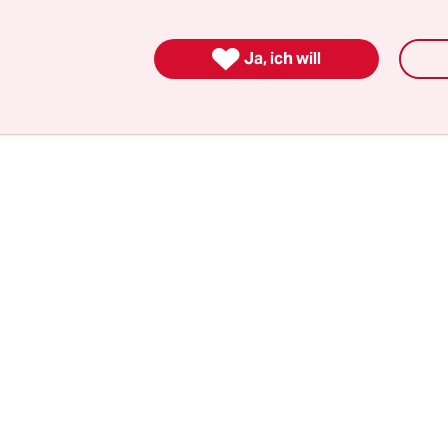
h Spenden. „Wir sind finanziell stark belastet d
en den Offshore-Hafen und die Weservertiefung“, 

Ja, ich will
ulicher sei, das der Kauf geklappt habe.