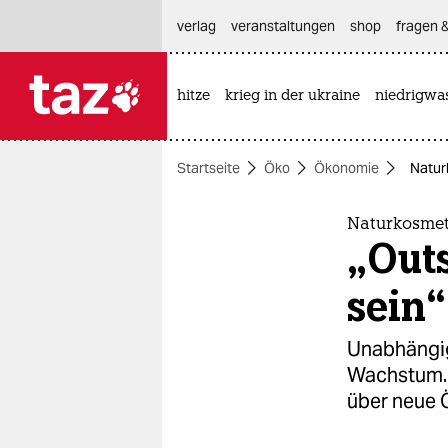
hautnavigation anspringen
hauptinhalt anspringen
footer anspringen
verlag
veranstaltungen
shop
fragen &
hitze
krieg in der ukraine
niedrigwa

taz zahl ich
taz zahl ich
Startseite
Öko
Ökonomie
Natur
themen
politik
Naturkosmeti
„Out
öko
sein“
gesellschaft
Unabhängig
kultur
Wachstum. 
über neue 
sport