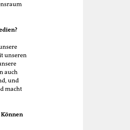
ionsraum
Medien?
 unsere
it unseren
unsere
en auch
nd, und
und macht
p. Können