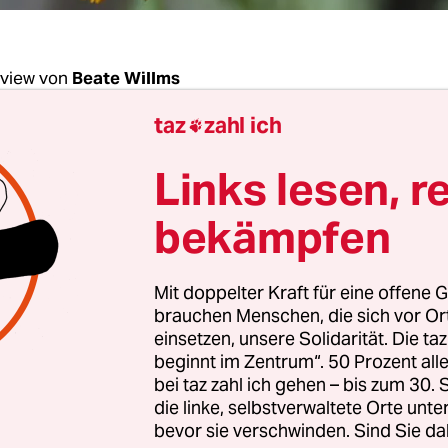
rview von
Beate Willms
taz
zahl ich

von Kruse, i+m ist beim Deutschen Nachhaltigke
Links lesen, r
 Top 3 gekommen. Die Jury bezeichnete das Un
würdigen Vorreiter“. Dabei gibt es nur 13 Mitarb
bekämpfen
als so kleines Unternehmen überhaupt etwas 
Mit doppelter Kraft für eine offene G
ruse:
Als kleines Unternehmen können wir die W
brauchen Menschen, die sich vor O
direkte Weise spürbar verändern, aber wir können
einsetzen, unsere Solidarität. Die ta
beginnt im Zentrum“. 50 Prozent a
ler als große Unternehmen neue Impulse nachha
bei taz zahl ich gehen – bis zum 30
 und mit ihnen experimentieren – und wenn das g
die linke, selbstverwaltete Orte unte
n wir unsere Kunden und andere Unternehmen.
bevor sie verschwinden. Sind Sie da