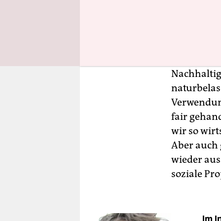
Wo zwisch
das Unter
Oberstes Zi
Nachhaltig
naturbelas
Verwendung
fair gehan
wir so wir
Aber auch 
wieder auss
soziale Pro
Im I