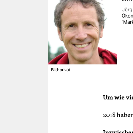
Jörg 
Ökono
"Mar
Bild: privat
Um wie vie
2018 haben
Inzwischen