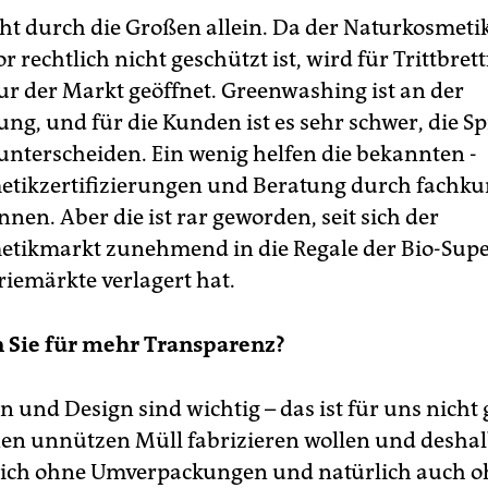
cht durch die Großen allein. Da der Naturkosmeti
r rechtlich nicht geschützt ist, wird für Trittbret
eur der Markt geöffnet. Greenwashing ist an der
ng, und für die Kunden ist es sehr schwer, die S
unterscheiden. Ein wenig helfen die bekannten ­
tikzertifizierungen und Beratung durch fachku
nen. Aber die ist rar geworden, seit sich der
etikmarkt zunehmend in die Regale der Bio-Sup
iemärkte verlagert hat.
 Sie für mehr Transparenz?
 und Design sind wichtig – das ist für uns nicht 
nen unnützen Müll fabrizieren wollen und desha
lich ohne Umverpackungen und natürlich auch 