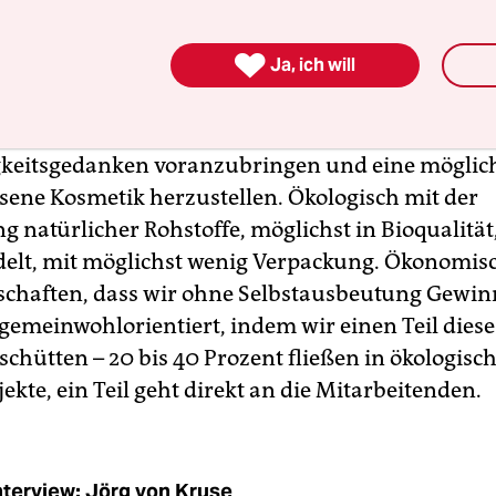
en Gewinn machen und die Welt verbessern ver

Ja, ich will
nehmensziel?
el noch vor Profit und Wachstum ist es, den
keitsgedanken voranzubringen und eine möglic
sene Kosmetik herzustellen. Ökologisch mit der
 natürlicher Rohstoffe, möglichst in Bioqualität
delt, mit möglichst wenig Verpackung. Ökonomis
tschaften, dass wir ohne Selbstausbeutung Gewi
gemeinwohlorientiert, indem wir einen Teil dies
chütten – 20 bis 40 Prozent fließen in ökologisc
jekte, ein Teil geht direkt an die Mitarbeitenden.
nterview: Jörg von Kruse