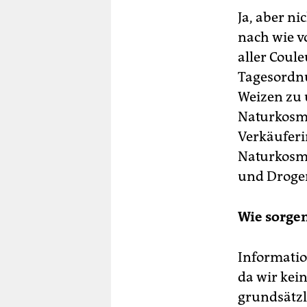
Ja, aber ni
nach wie vo
aller Coul
Tagesordnu
Weizen zu 
Naturkosme
Verkäuferin
Naturkosm
und Droger
Wie sorgen
Information
da wir kei
grundsätz