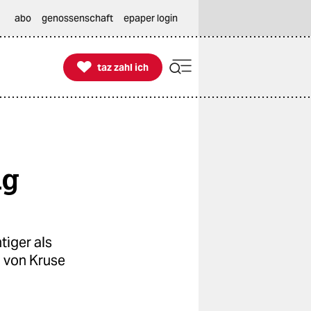
abo
genossenschaft
epaper login

taz zahl ich
taz zahl ich
ig
iger als
 von Kruse