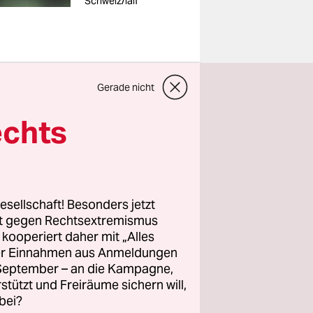
Schweiz/laif
Gerade nicht
itspreis
echts
ternehmen
eitende.
bewirken?
esellschaft! Besonders jetzt
elt zwar
rt gegen Rechtsextremismus
 schneller
z kooperiert daher mit „Alles
ller Einnahmen aus Anmeldungen
ltigen Tuns
. September – an die Kampagne,
elingt,
rstützt und Freiräume sichern will,
bei?