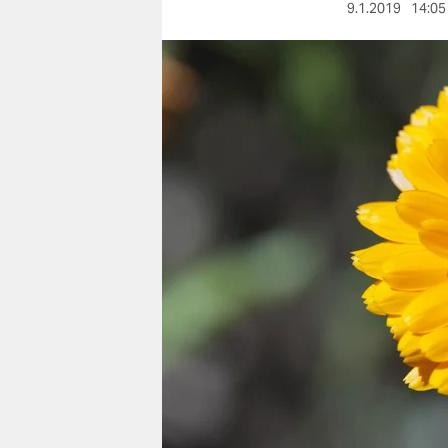
berlin
9.1.2019
14:05
nord
wahrheit
verlag
verlag
veranstaltungen
shop
fragen & hilfe
unterstützen
abo
genossenschaft