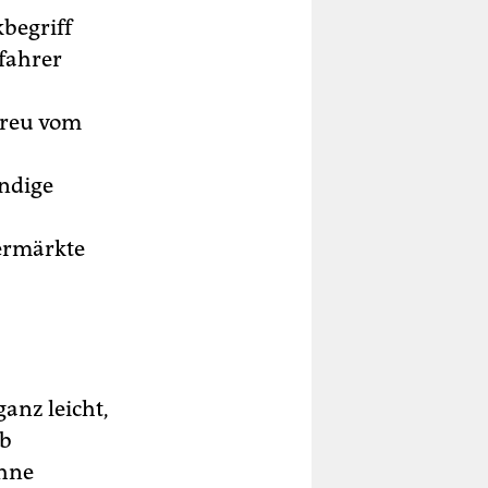
kbegriff
tfahrer
preu vom
ndige
ermärkte
ganz leicht,
lb
ohne