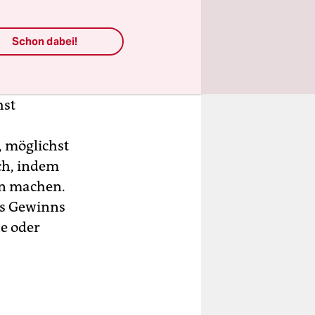
orten Sie
Schon dabei!
hst
, möglichst
ch, indem
nn machen.
es Gewinns
he oder