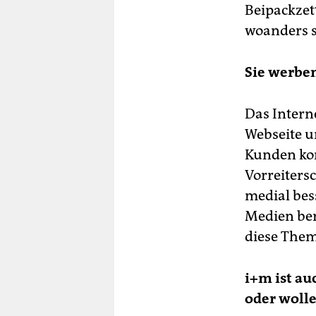
Beipackzet
woanders 
Sie werben
Das Intern
Webseite u
Kunden kom
Vorreiters
medial bes
Medien ber
diese Them
i+m ist au
oder woll