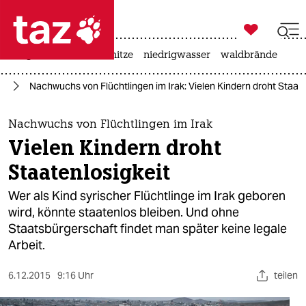

taz zahl ich
krieg in der ukraine
hitze
niedrigwasser
waldbrände

taz zahl ich
en
Nachwuchs von Flüchtlingen im Irak: Vielen Kindern droht Staate
taz zahl ich
themen
Nachwuchs von Flüchtlingen im Irak
Vielen Kindern droht
politik
Staatenlosigkeit
öko
Wer als Kind syrischer Flüchtlinge im Irak geboren
wird, könnte staatenlos bleiben. Und ohne
gesellschaft
Staatsbürgerschaft findet man später keine legale
Arbeit.
kultur
sport
6.12.2015
9:16 Uhr
teilen