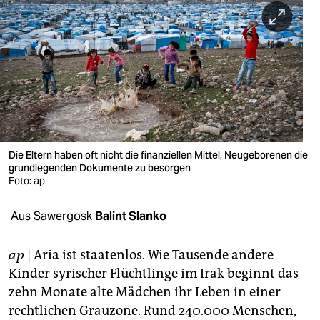
berlin
nord
wahrheit
verlag
verlag
veranstaltungen
Die Eltern haben oft nicht die finanziellen Mittel, Neugeborenen die
grundlegenden Dokumente zu besorgen
Foto: ap
shop
fragen & hilfe
Aus Sawergosk
Balint Slanko
unterstützen
ap
| Aria ist staatenlos. Wie Tausende andere
abo
Kinder syrischer Flüchtlinge im Irak beginnt das
zehn Monate alte Mädchen ihr Leben in einer
genossenschaft
rechtlichen Grauzone. Rund 240.000 Menschen,