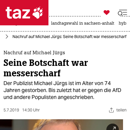

taz zahl ich
niedrigwasser
rente
landtagswahl in sachsen-anhalt
hybri

taz zahl ich
se
Nachruf auf Michael Jürgs: Seine Botschaft war messerscharf
taz zahl ich
themen
Nachruf auf Michael Jürgs
Seine Botschaft war
politik
messerscharf
öko
Der Publizist Michael Jürgs ist im Alter von 74
Jahren gestorben. Bis zuletzt hat er gegen die AfD
gesellschaft
und andere Populisten angeschrieben.
kultur
5.7.2019
14:30 Uhr
teilen
sport