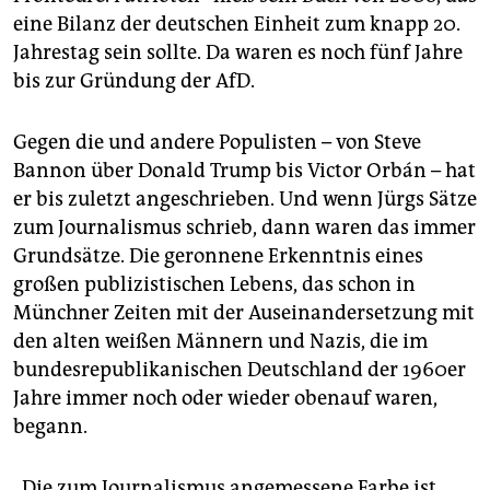
epaper login
eine Bilanz der deutschen Einheit zum knapp 20.
Jahrestag sein sollte. Da waren es noch fünf Jahre
bis zur Gründung der AfD.
Gegen die und andere Populisten – von Steve
Bannon über Donald Trump bis Victor Orbán – hat
er bis zuletzt angeschrieben. Und wenn Jürgs Sätze
zum Journalismus schrieb, dann waren das immer
Grundsätze. Die geronnene Erkenntnis eines
großen publizistischen Lebens, das schon in
Münchner Zeiten mit der Auseinandersetzung mit
den alten weißen Männern und Nazis, die im
bundesrepublikanischen Deutschland der 1960er
Jahre immer noch oder wieder obenauf waren,
begann.
„Die zum Journalismus angemessene Farbe ist