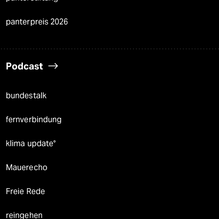
panterpreis 2026
Podcast
bundestalk
fernverbindung
klima update°
Mauerecho
Freie Rede
reingehen