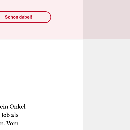
Schon dabei!
sein Onkel
Job als
an. Vom