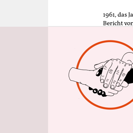
epaper login
1961, das 
Bericht vo
Faulhaber, 
Sonderling,
Sprössling 
Vögeln spr
Faulhabers 
einweisen 
gesprochen
ihm machte
fränkische
Literatur u