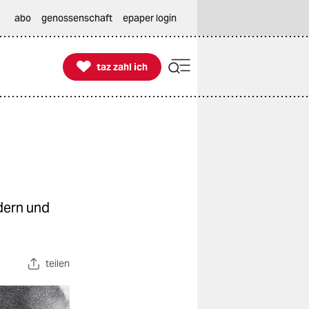
abo
genossenschaft
epaper login

taz zahl ich
taz zahl ich
dern und
teilen