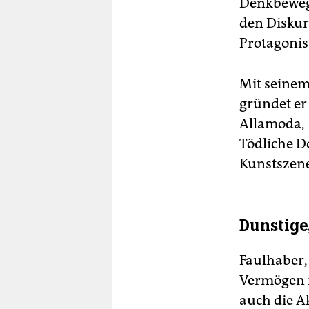
Denkbewegu
den Diskur
Protagonis
Mit seinem
gründet er 
Allamoda, 
Tödliche Do
Kunstszene
Dunstige,
Faulhaber,
Vermögen in
auch die A