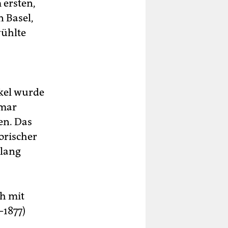
 ersten,
 Basel,
wühlte
nkel wurde
amar
en. Das
orischer
 lang
ch mit
–1877)