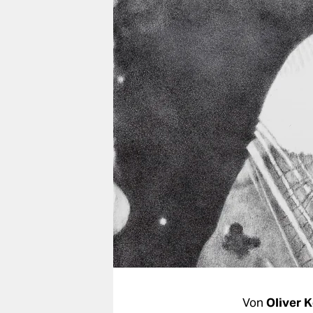
berlin
nord
wahrheit
verlag
verlag
veranstaltungen
shop
fragen & hilfe
unterstützen
abo
genossenschaft
Von
Oliver 