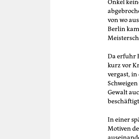
Onkel keine
abgebroche
von wo aus
Berlin kam
Meistersch
Da erfuhr 
kurz vor K
vergast, i
Schweigen 
Gewalt auc
beschäftigt
In einer s
Motiven de
auseinande