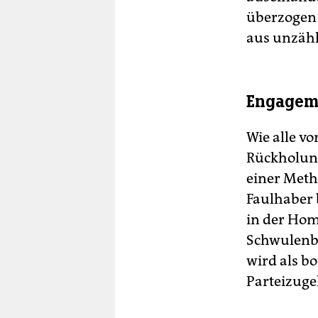
überzogen 
aus unzähl
Engageme
Wie alle vo
Rückholung
einer Metho
Faulhaber b
in der Hom
Schwulenbe
wird als bo
Parteizugeh