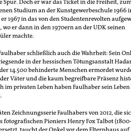
 Spur. Doch er war das Ticket in die Freiheit, zum
nen Studium an der Kunstgewerbeschule 1966 in
 er 1967 in das von den Studentenrevolten aufge
, wo er dann in den 1970ern an der UDK seinen
üler machte.
Faulhaber schließlich auch die Wahrheit: Sein O
riegsende in der hessischen Tötungsanstalt Had
n der 14.500 behinderte Menschen ermordet wurd
der Väter und die kaum begreifbare Präsenz hist
h im privaten Leben haben Faulhaber sein Leben
.
päten Zeichnungsserie Faulhabers von 2012, die si
s fotografischen Pioniers Henry Fox Talbot (1800
rsetzt, taucht der Onkel vor dem Elternhaus auf,