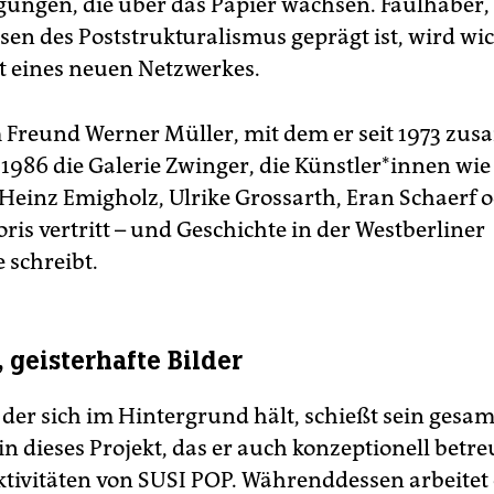
ngen, die über das Papier wachsen. Faulhaber,
sen des Poststrukturalismus geprägt ist, wird wi
t eines neuen Netzwerkes.
 Freund Werner Müller, mit dem er seit 1973 zus
1986 die Galerie Zwinger, die Künst­le­r*in­nen wie
Heinz Emigholz, Ulrike Grossarth, Eran Schaerf o
ris vertritt – und Geschichte in der Westberliner
 schreibt.
 geisterhafte Bilder
 der sich im Hintergrund hält, schießt sein gesam
 dieses Projekt, das er auch konzeptionell betreu
ktivitäten von SUSI POP. Währenddessen arbeitet 