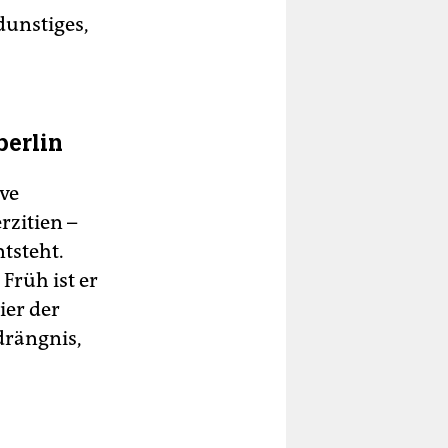
dunstiges,
berlin
ive
zitien –
ntsteht.
 Früh ist er
ier der
drängnis,