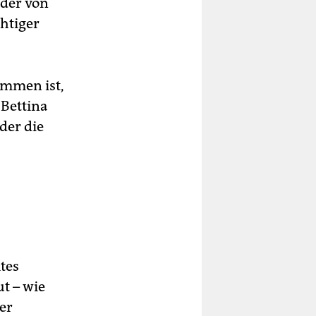
 der von
chtiger
ammen ist,
 Bettina
der die
tes
t – wie
er