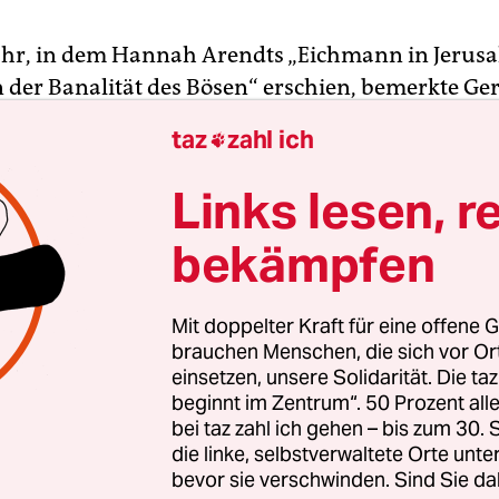
Jahr, in dem Hannah Arendts „Eichmann in Jerusa
n der Banalität des Bösen“ erschien, bemerkte Ge
dass ein Mitglied seiner Familie fehlte: sein Onkel
taz
zahl ich

 der traumatisiert aus dem 1. Weltkrieg kam, sich
einer Schlachterfamilie weigerte, Fleisch zu esse
Links lesen, r
ach, nackt im Dorfteich stehend wirre Reden hielt
bekämpfen
Vater hatte seinen Bruder in NS-Zeiten in eine K
lassen. Nie wieder wurde in der Familie über ihn
Mit doppelter Kraft für eine offene G
. Faulhaber war sechzehn, als er sich auf die Su
brauchen Menschen, die sich vor O
einsetzen, unsere Solidarität. Die ta
. Dabei war er selbst ein Sonderling in der erzk
beginnt im Zentrum“. 50 Prozent a
n Kleinstadt Lauda. Ein schwuler Fleischersohn, 
bei taz zahl ich gehen – bis zum 30
nd Kunst liebte.
die linke, selbstverwaltete Orte unte
bevor sie verschwinden. Sind Sie da