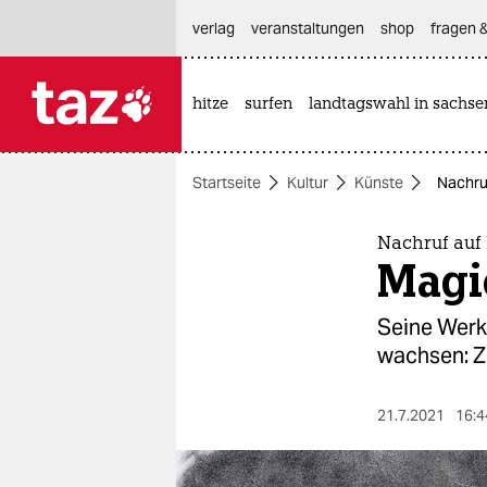
hautnavigation anspringen
hauptinhalt anspringen
footer anspringen
verlag
veranstaltungen
shop
fragen &
hitze
surfen
landtagswahl in sachse

taz zahl ich
taz zahl ich
Startseite
Kultur
Künste
Nachru
themen
politik
Nachruf auf
Magi
öko
Seine Werk
gesellschaft
wachsen: Z
kultur
21.7.2021
16:4
sport