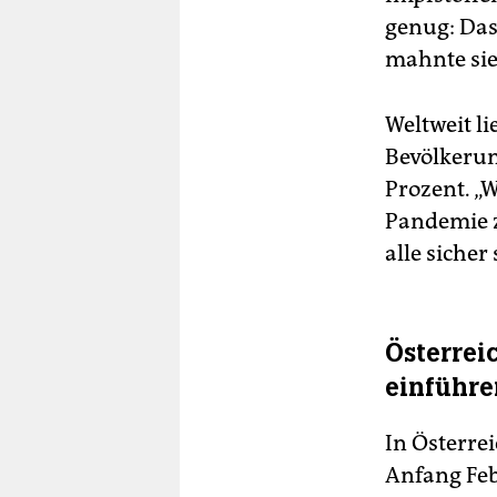
genug: Das
mahnte sie
Weltweit li
Bevölkerun
Prozent. „
Pandemie z
alle sicher 
Österrei
einführe
In Österrei
Anfang Feb