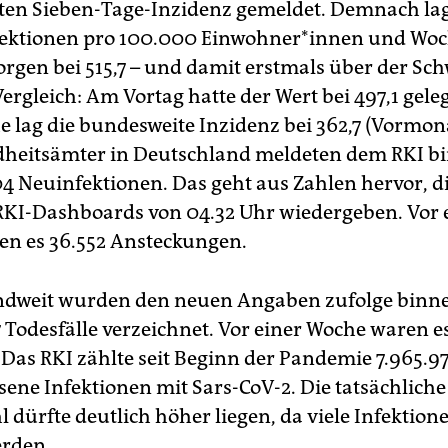
en Sieben-Tage-Inzidenz gemeldet. Demnach lag
ektionen pro 100.000 Ein­woh­ne­r*in­nen und Wo
gen bei 515,7 – und damit erstmals über der Sch
ergleich: Am Vortag hatte der Wert bei 497,1 gele
 lag die bundesweite Inzidenz bei 362,7 (Vormonat
heitsämter in Deutschland meldeten dem RKI bi
04 Neuinfektionen. Das geht aus Zahlen hervor, d
RKI-Dashboards von 04.32 Uhr wiedergeben. Vor 
n es 36.552 Ansteckungen.
ndweit wurden den neuen Angaben zufolge binn
 Todesfälle verzeichnet. Vor einer Woche waren es
 Das RKI zählte seit Beginn der Pandemie 7.965.9
ene Infektionen mit Sars-CoV-2. Die tatsächliche
dürfte deutlich höher liegen, da viele Infektion
erden.