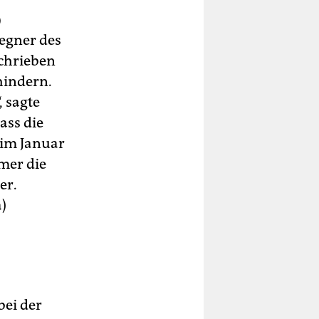
9
Gegner des
schrieben
hindern.
 sagte
ass die
 im Januar
mmer die
er.
)
bei der