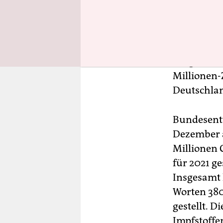
die Europä
Entwicklun
internatio
Funke Medi
Mitgliedst
Millionen-Z
Deutschlan
Bundesentw
Dezember a
Millionen 
für 2021 ge
Insgesamt 
Worten 380
gestellt. D
Impfstoffe