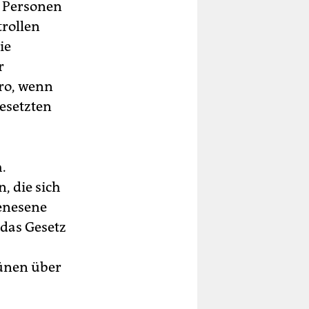
r Personen
trollen
ie
r
ro, wenn
esetzten
.
 die sich
enesene
 das Gesetz
rünen über