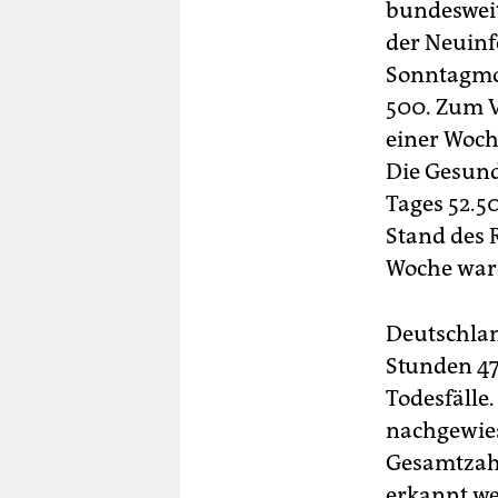
bundesweit
der Neuinf
Sonntagmor
500. Zum V
einer Woche
Die Gesund
Tages 52.5
Stand des 
Woche ware
Deutschla
Stunden 47
Todesfälle.
nachgewies
Gesamtzahl 
erkannt w