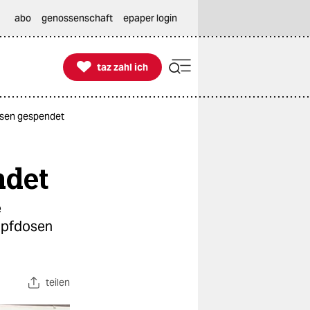
abo
genossenschaft
epaper login

taz zahl ich
taz zahl ich
dosen gespendet
ndet
e
Impfdosen
teilen