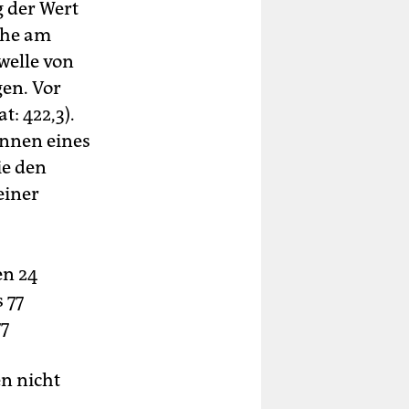
 der Wert
che am
welle von
gen. Vor
: 422,3).
nnen eines
ie den
einer
en 24
 77
77
en nicht