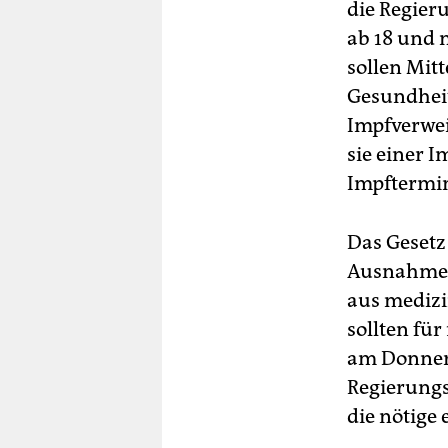
die Regieru
ab 18 und n
sollen Mit
Gesundheit
Impfverwei
sie einer 
Impftermin
Das Gesetz 
Ausnahmen
aus medizi
sollten fü
am Donners
Regierungs
die nötige