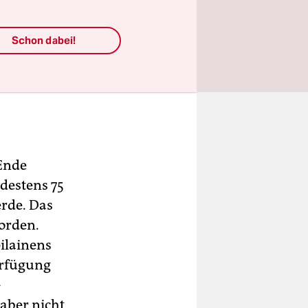
rin für
Schon dabei!
ngen der
 dass die
-
Ende
destens 75
rde. Das
worden.
ilainens
erfügung
-
 aber nicht