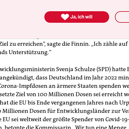
ische Union insgesamt 700 Millionen Dosen an
gsländer geliefert haben, sagte die EU-Kommissa

Ja, ich will
nale Partnerschaften, Jutta Urpilainen, den Zeitu
engruppe (Samstag). „Was wir jetzt brauchen ist,
aaten mehr Impfstoff-Dosen teilen, um dieses 700
iel zu erreichen“, sagte die Finnin. „Ich zähle auf
ds Unterstützung.“
icklungsministerin Svenja Schulze (SPD) hatte 
ngekündigt, dass Deutschland im Jahr 2022 min
Corona-Impfdosen an ärmere Staaten spenden we
setzte Ziel von 100 Millionen Dosen sei erreicht 
hat die EU bis Ende vergangenen Jahres nach Urp
 Millionen Dosen für Entwicklungsländer zur V
ie EU sei weltweit der größte Spender von Covid-19
n, betonte die Kommissarin. „Wir tun eine Menge,