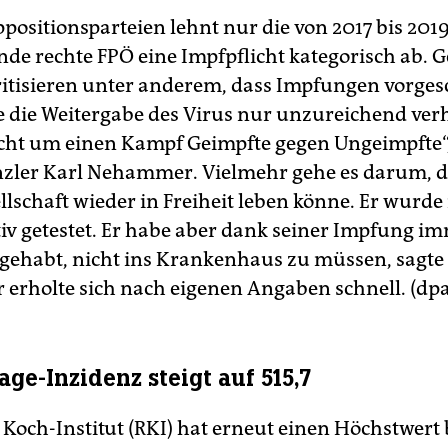
positionsparteien lehnt nur die von 2017 bis 201
nde rechte FPÖ eine Impfpflicht kategorisch ab. 
ritisieren unter anderem, dass Impfungen vorge
e die Weitergabe des Virus nur unzureichend ver
icht um einen Kampf Geimpfte gegen Ungeimpfte“,
ler Karl Nehammer. Vielmehr gehe es darum, d
llschaft wieder in Freiheit leben könne. Er wurde
tiv getestet. Er habe aber dank seiner Impfung i
 gehabt, nicht ins Krankenhaus zu müssen, sagte 
rholte sich nach eigenen Angaben schnell. (dpa
ge-Inzidenz steigt auf 515,7
 Koch-Institut (RKI) hat erneut einen Höchstwert 