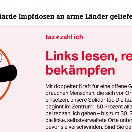
liarde Impfdosen an arme Länder geliefe
ovax-Programm sind mittlerweile mehr als eine M
taz
zahl ich

fdosen an Entwicklungsländer geliefert worden.
z Gavi am Samstag mitteilte, wurden die Dosen a
Links lesen, r
pendet. Dies sei ein „Meilenstein“ in der größten
bekämpfen
en Impfkampagne der Geschichte. Im Covax-Pro
 mehrere internationale Organisationen wie die
heitsorganisation (WHO), das Kinderhilfswerk U
Mit doppelter Kraft für eine offene G
lianz Gavi zusammengeschlossen, um eine gleic
brauchen Menschen, die sich vor O
 von Corona-Impfstoffen zu gewährleisten.
einsetzen, unsere Solidarität. Die ta
beginnt im Zentrum“. 50 Prozent a
bei taz zahl ich gehen – bis zum 30
mission rief derweil Deutschland und die ander
die linke, selbstverwaltete Orte unte
 weiteren Corona-Impfstoffspenden auf. Bis Ende 
bevor sie verschwinden. Sind Sie da