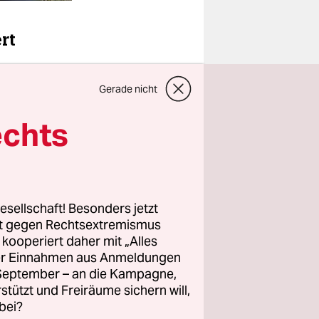
rt
illiarde
Gerade nicht
 Wie die
n 144
echts
 und
gramm
nicef und
esellschaft! Besonders jetzt
hmäßigere
rt gegen Rechtsextremismus
z kooperiert daher mit „Alles
ller Einnahmen aus Anmeldungen
. September – an die Kampagne,
en EU-
rstützt und Freiräume sichern will,
Juni wolle
bei?