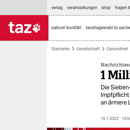
hautnavigation anspringen
hauptinhalt anspringen
footer anspringen
verlag
veranstaltungen
shop
fragen &
nahost-konflikt
landtagswahl in sach

taz zahl ich
taz zahl ich
Startseite
Gesellschaft
Gesundheit
themen
politik
Nachrichten
1 Mil
öko
Die Sieben-
gesellschaft
Impfpflich
an ärmere L
kultur
sport
16.1.2022
10:5