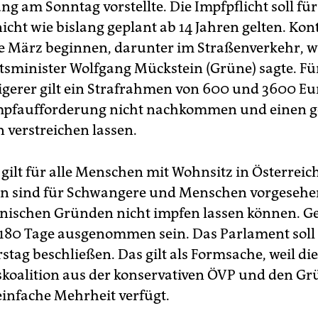
ng am Sonntag vorstellte. Die Impfpflicht soll fü
icht wie bislang geplant ab 14 Jahren gelten. Kon
te März beginnen, darunter im Straßenverkehr, w
sminister Wolfgang Mückstein (Grüne) sagte. Fü
gerer gilt ein Strafrahmen von 600 und 3600 Eu
Impfaufforderung nicht nachkommen und einen g
 verstreichen lassen.
gilt für alle Menschen mit Wohnsitz in Österreich
 sind für Schwangere und Menschen vorgesehen,
nischen Gründen nicht impfen lassen können. G
r 180 Tage ausgenommen sein. Das Parlament soll
tag beschließen. Das gilt als Formsache, weil die
koalition aus der konservativen ÖVP und den G
 einfache Mehrheit verfügt.