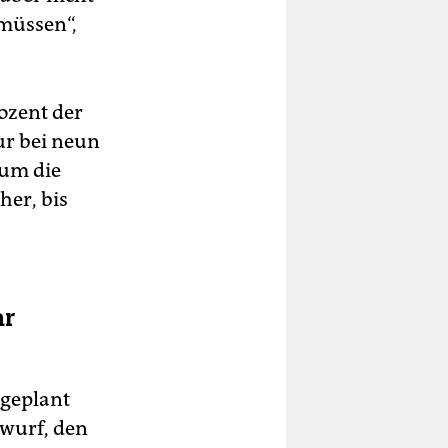
 müssen“,
rozent der
ur bei neun
 um die
her, bis
ar
 geplant
twurf, den