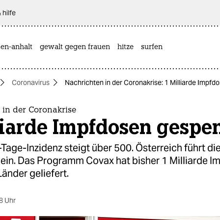
 hilfe
sen-anhalt
gewalt gegen frauen
hitze
surfen
Coronavirus
Nachrichten in der Coronakrise: 1 Milliarde Impf
 in der Coronakrise
liarde Impfdosen gespe
Tage-Inzidenz steigt über 500. Österreich führt di
t ein. Das Programm Covax hat bisher 1 Milliarde 
änder geliefert.
8 Uhr