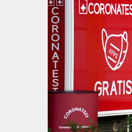
berlin
nord
wahrheit
verlag
verlag
veranstaltungen
shop
fragen & hilfe
unterstützen
abo
genossenschaft