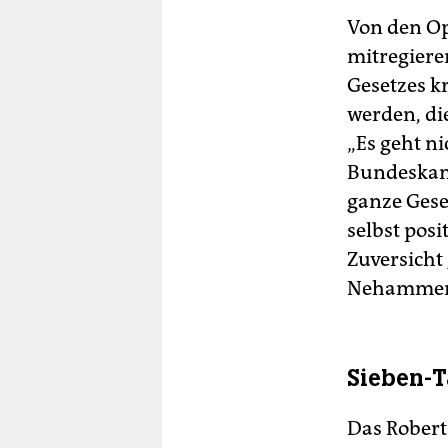
Von den Op
mitregiere
Gesetzes k
werden, di
„Es geht n
Bundeskanz
ganze Gese
selbst posi
Zuversicht
Nehammer e
Sieben-Ta
Das Robert