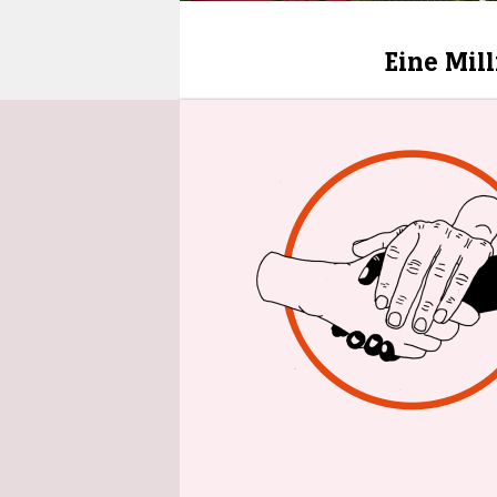
epaper login
Eine Mil
Über das C
Corona-Imp
Impfallian
Länder ges
schnellst
haben sich
Weltgesund
die Impfal
Verteilung
Die EU-Kom
Staaten zu