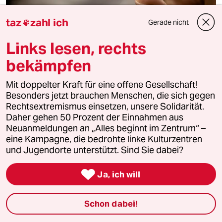
taz
zahl ich
Gerade nicht

Nachrichten in der Coronakrise
Links lesen, rechts
Zweite Impfauffrischung in Israel
bekämpfen
Israel beginnt mit der Verabreichung der vierten Corona-
Impfung. In Südafrika sieht die Regierung den Höhepunkt
der Omikron-Infektionswelle überschritten.
Mit doppelter Kraft für eine offene Gesellschaft!
Besonders jetzt brauchen Menschen, die sich gegen
Rechtsextremismus einsetzen, unsere Solidarität.
Daher gehen 50 Prozent der Einnahmen aus
Neuanmeldungen an „Alles beginnt im Zentrum“ –
eine Kampagne, die bedrohte linke Kulturzentren
und Jugendorte unterstützt. Sind Sie dabei?

Ja, ich will
Schon dabei!