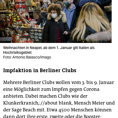
berlin
nord
wahrheit
verlag
verlag
Weihnachten in Neapel, ab dem 1. Januar gilt Italien als
Hochrisikogebiet
veranstaltungen
Foto: Antonio Balasco/imago
shop
Impfaktion in Berliner Clubs
fragen & hilfe
Mehrere Berliner Clubs wollen vom 3. bis 9. Januar
unterstützen
eine Möglichkeit zum Impfen gegen Corona
anbieten. Dabei machen Clubs wie der
abo
Klunkerkranich,://about blank, Mensch Meier und
genossenschaft
der Sage Beach mit. Etwa 4500 Menschen können
dann dort ihre erste, zweite oder die Booster-