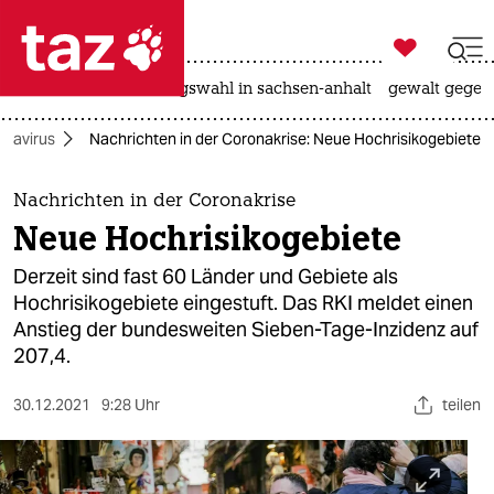

taz zahl ich
hitze
surfen
landtagswahl in sachsen-anhalt
gewalt gegen

taz zahl ich
onavirus
Nachrichten in der Coronakrise: Neue Hochrisikogebiete
taz zahl ich
themen
Nachrichten in der Coronakrise
Neue Hochrisikogebiete
politik
Derzeit sind fast 60 Länder und Gebiete als
öko
Hochrisikogebiete eingestuft. Das RKI meldet einen
Anstieg der bundesweiten Sieben-Tage-Inzidenz auf
gesellschaft
207,4.
kultur
30.12.2021
9:28 Uhr
teilen
sport