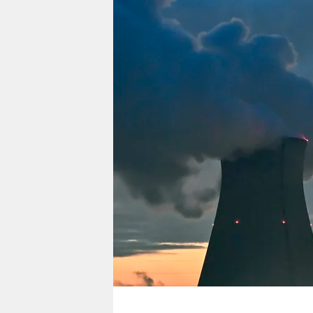
berlin
nord
wahrheit
verlag
verlag
veranstaltungen
shop
fragen & hilfe
unterstützen
abo
genossenschaft