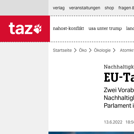
hautnavigation anspringen
hauptinhalt anspringen
footer anspringen
verlag
veranstaltungen
shop
fragen &
nahost-konflikt
usa unter trump
lan

taz zahl ich
taz zahl ich
Startseite
Öko
Ökologie
Atomkr
themen
politik
Nachhaltigk
EU-T
öko
Zwei Vorab
gesellschaft
Nachhaltig
Parlament i
kultur
sport
13.6.2022
18:5