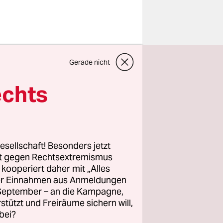
nnten das
Gerade nicht
oppen.
r die sog.
echts
Darin
esellschaft! Besonders jetzt
hützer und
rt gegen Rechtsextremismus
z kooperiert daher mit „Alles
-Länder,
ller Einnahmen aus Anmeldungen
. September – an die Kampagne,
eleistet
rstützt und Freiräume sichern will,
bei?