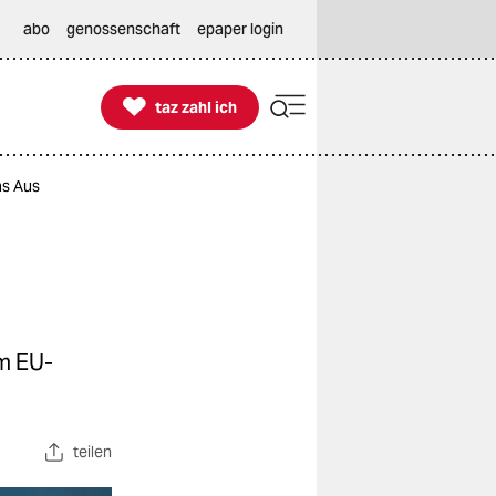
abo
genossenschaft
epaper login

taz zahl ich
taz zahl ich
as Aus
im EU-
teilen