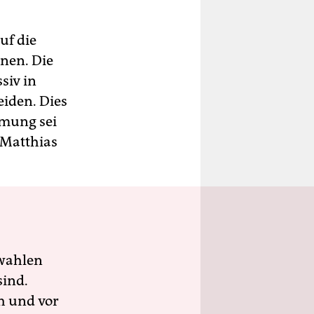
uf die
ünen. Die
siv in
iden. Dies
mmung sei
 Matthias
wahlen
sind.
h und vor