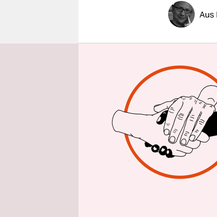
epaper login
Aus 
Hochspann
umstritten
Gleich zwe
Taxonomi
werden Ato
Geldanlag
Gegen dies
Grüne seit
haben sie 
Kommission
und genüge