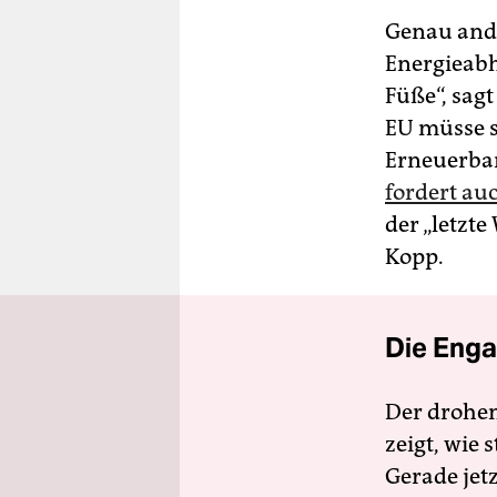
Genau and
Energieabh
Füße“, sag
EU müsse s
Erneuerbar
fordert au
der „letzt
Kopp.
Die Enga
Der drohe
zeigt, wie
Gerade jet