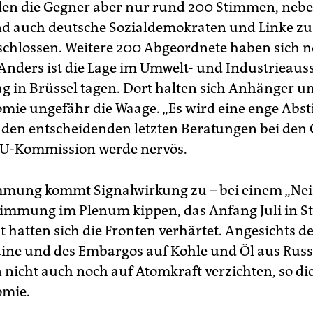
len die Gegner aber nur rund 200 Stimmen, neb
d auch deutsche Sozialdemokraten und Linke z
schlossen. Weitere 200 Abgeordnete haben sich n
 Anders ist die Lage im Umwelt- und Industrieaus
g in Brüssel tagen. Dort halten sich Anhänger u
mie ungefähr die Waage. „Es wird eine enge Abs
r den entscheidenden letzten Beratungen bei den
EU-Kommission werde nervös.
mmung kommt Signalwirkung zu – bei einem „Nei
timmung im Plenum kippen, das Anfang Juli in S
zt hatten sich die Fronten verhärtet. Angesichts d
aine und des Embargos auf Kohle und Öl aus Rus
nicht auch noch auf Atomkraft verzichten, so d
omie.