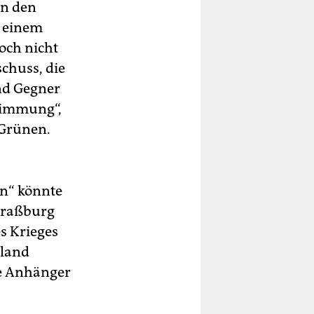
en den
u einem
och nicht
schuss, die
nd Gegner
timmung“,
 Grünen.
n“ könnte
traßburg
es Krieges
sland
ie Anhänger