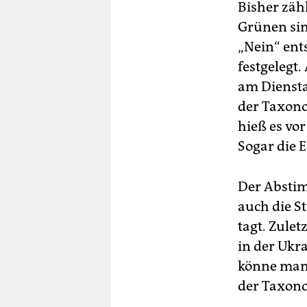
Bisher zäh
Grünen sin
„Nein“ ent
festgelegt.
am Diensta
der Taxono
hieß es vo
Sogar die 
Der Absti
auch die S
tagt. Zulet
in der Ukr
könne man 
der Taxon