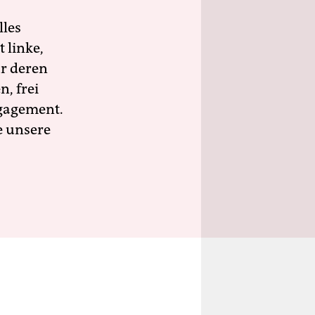
lles
 linke,
ür deren
n, frei
ngagement.
e unsere