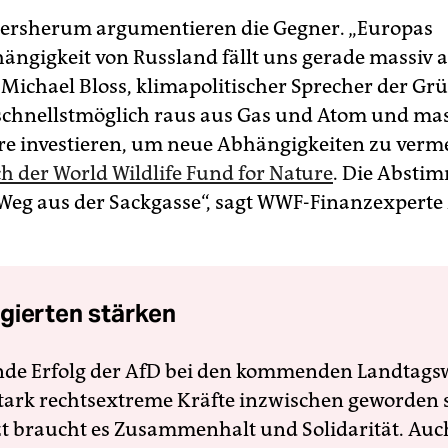
ersherum argumentieren die Gegner. „Europas
ängigkeit von Russland fällt uns gerade massiv a
t Michael Bloss, klimapolitischer Sprecher der Gr
chnellstmöglich raus aus Gas und Atom und mas
e investieren, um neue Abhängigkeiten zu verme
ch der World Wildlife Fund for Nature
. Die Absti
e Weg aus der Sackgasse“, sagt WWF-Finanzexperte
gierten stärken
nde Erfolg der AfD bei den kommenden Landtags
 stark rechtsextreme Kräfte inzwischen geworden 
zt braucht es Zusammenhalt und Solidarität. Auc