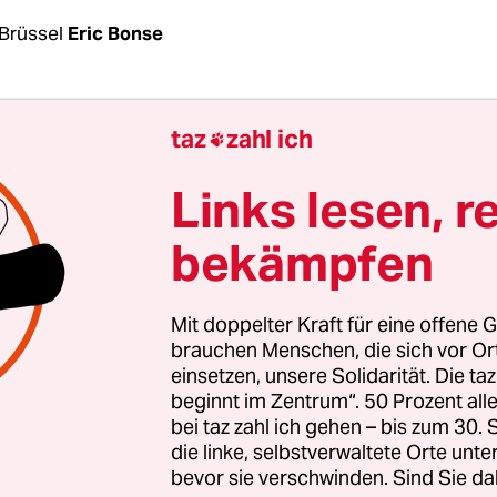
Brüssel
Eric Bonse
ung im Europaparlament: Die Abgeordneten kö
taz
zahl ich

e Nachhaltigkeitslabel für Atomkraft und Gas st
i Parlamentsausschüsse stimmen am Dienstag übe
Links lesen, r
e
ab, die die EU-Kommission vorgeschlagen hat. 
bekämpfen
m und Gas für „nachhaltige“, klimafreundliche
en empfohlen.
Mit doppelter Kraft für eine offene G
e Empfehlung laufen Atomkraftgegner, Klimasc
brauchen Menschen, die sich vor O
einsetzen, unsere Solidarität. Die ta
 Monaten Sturm. Im Rat, der Vertretung der 27 EU
beginnt im Zentrum“. 50 Prozent a
keine Chance: Dort ist eine Mehrheit für den
bei taz zahl ich gehen – bis zum 30
svorschlag sicher. Frankreich hat ganze Arbeit g
die linke, selbstverwaltete Orte unte
bevor sie verschwinden. Sind Sie da
nd Anhänger der Atomkraft um sich geschart.