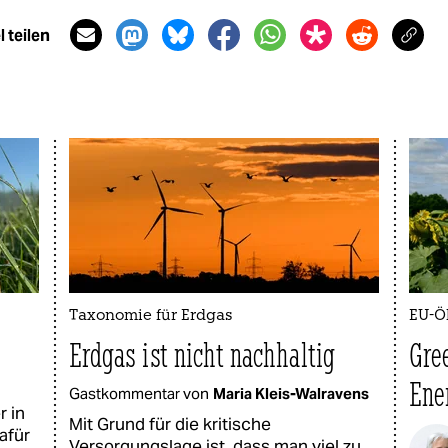
 teilen
Taxonomie für Erdgas
EU-Ö
Erdgas ist nicht nachhaltig
Gre
Ene
Gastkommentar von
Maria Kleis-Walravens
r in
Mit Grund für die kritische
afür
Versorgungslage ist, dass man viel zu