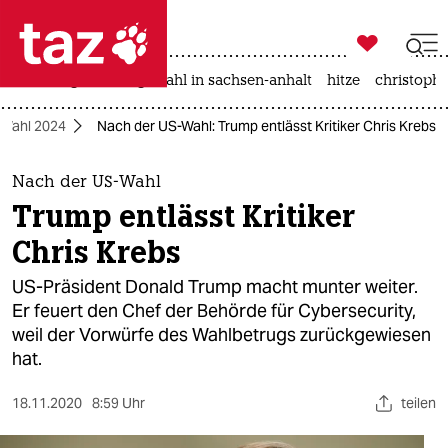

taz zahl ich
iran-krieg
landtagswahl in sachsen-anhalt
hitze
christophe

taz zahl ich
Wahl 2024
Nach der US-Wahl: Trump entlässt Kritiker Chris Krebs
taz zahl ich
themen
Nach der US-Wahl
Trump entlässt Kritiker
politik
Chris Krebs
öko
US-Präsident Donald Trump macht munter weiter.
Er feuert den Chef der Behörde für Cybersecurity,
gesellschaft
weil der Vorwürfe des Wahlbetrugs zurückgewiesen
hat.
kultur
sport
18.11.2020
8:59 Uhr
teilen