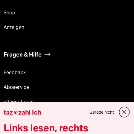
Shop
Anzeigen
Fragen & Hilfe
Feedback
Aboservice
ePaper Login
taz
zahl ich
Gerade nicht

Downloads für Abonnierende
Links lesen, rechts