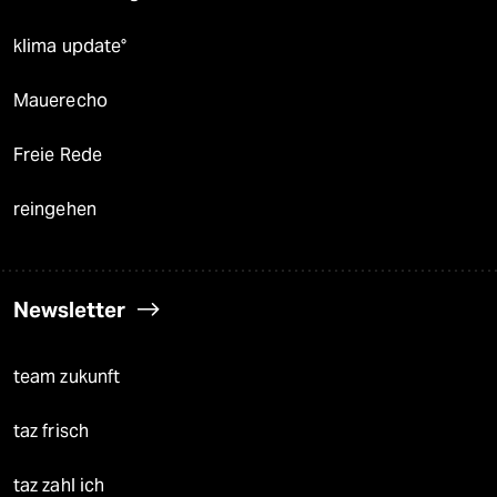
klima update°
Mauerecho
Freie Rede
reingehen
Newsletter
team zukunft
taz frisch
taz zahl ich