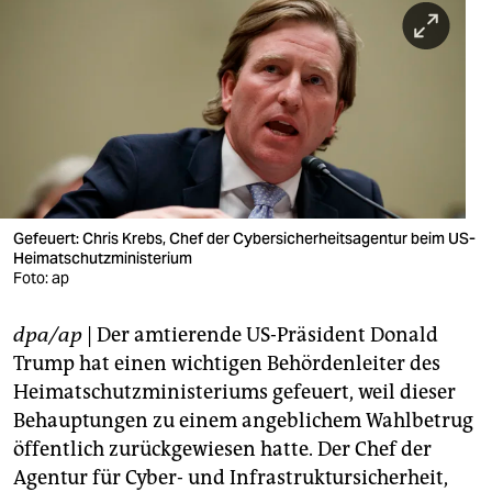
berlin
nord
wahrheit
verlag
verlag
veranstaltungen
Gefeuert: Chris Krebs, Chef der Cybersicherheitsagentur beim US-
Heimatschutzministerium
Foto: ap
shop
fragen & hilfe
dpa/ap
| Der amtierende US-Präsident Donald
Trump hat einen wichtigen Behördenleiter des
unterstützen
Heimatschutzministeriums gefeuert, weil dieser
abo
Behauptungen zu einem angeblichem Wahlbetrug
öffentlich zurückgewiesen hatte. Der Chef der
genossenschaft
Agentur für Cyber- und Infrastruktursicherheit,