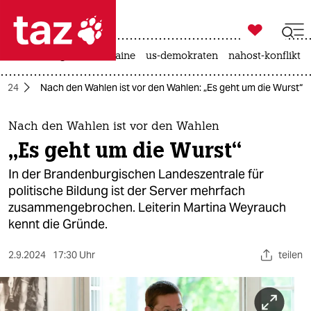

taz zahl ich
hitze
krieg in der ukraine
us-demokraten
nahost-konflikt

taz zahl ich
2024
Nach den Wahlen ist vor den Wahlen: „Es geht um die Wurst“
taz zahl ich
themen
Nach den Wahlen ist vor den Wahlen
„Es geht um die Wurst“
politik
In der Brandenburgischen Landeszentrale für
öko
politische Bildung ist der Server mehrfach
zusammengebrochen. Leiterin Martina Weyrauch
gesellschaft
kennt die Gründe.
kultur
2.9.2024
17:30 Uhr
teilen
sport