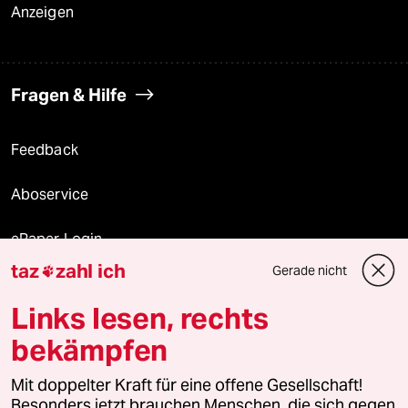
Anzeigen
Fragen & Hilfe
Feedback
Aboservice
ePaper Login
taz
zahl ich
Gerade nicht

Downloads für Abonnierende
Links lesen, rechts
bekämpfen
© 2026 taz Verlags und Vertriebs GmbH
Mit doppelter Kraft für eine offene Gesellschaft!
Alle Rechte vorbehalten. Bei rechtlichen Fragen oder für Genehmigungen
wenden Sie sich bitte an
lizenzen@taz.de
Besonders jetzt brauchen Menschen, die sich gegen