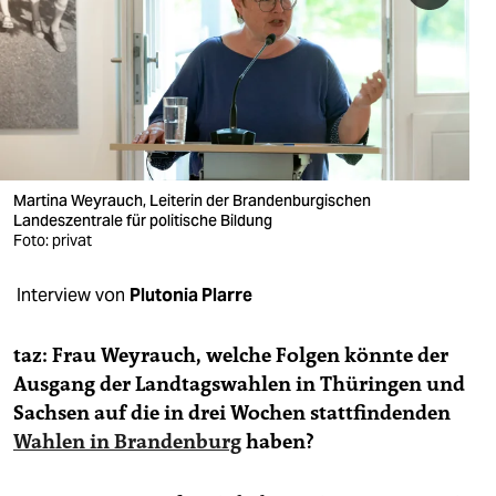
berlin
nord
wahrheit
verlag
verlag
Martina Weyrauch, Leiterin der Brandenburgischen
Landeszentrale für politische Bildung
veranstaltungen
Foto: privat
shop
Interview von
Plutonia Plarre
fragen & hilfe
taz: Frau Weyrauch, welche Folgen könnte der
unterstützen
Ausgang der Landtagswahlen in Thüringen und
Sachsen auf die in drei Wochen stattfindenden
abo
Wahlen in Brandenburg
haben?
genossenschaft