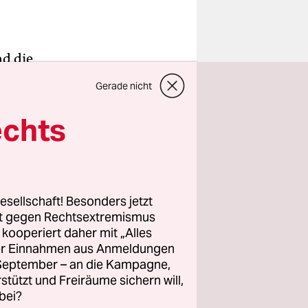
nd die
n am Rande
Gerade nicht
orte
sem
echts
 Paris
inem
 zu
örper über
esellschaft! Besonders jetzt
rt gegen Rechtsextremismus
e König
z kooperiert daher mit „Alles
ller Einnahmen aus Anmeldungen
. September – an die Kampagne,
and des
rstützt und Freiräume sichern will,
bei?
einen Blick