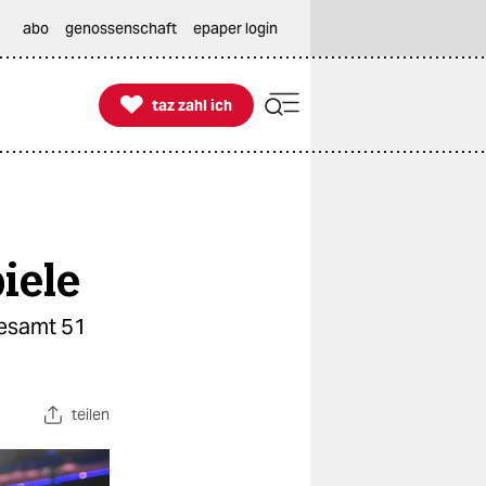
abo
genossenschaft
epaper login

taz zahl ich
taz zahl ich
iele
gesamt 51
teilen