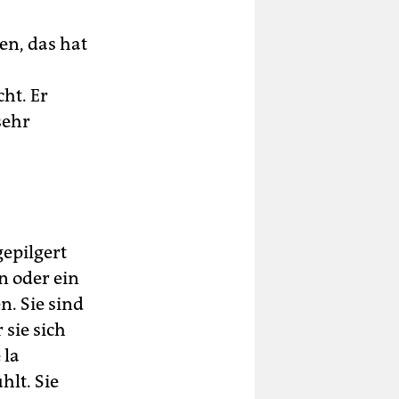
en, das hat
ht. Er
sehr
gepilgert
n oder ein
n. Sie sind
 sie sich
 la
hlt. Sie