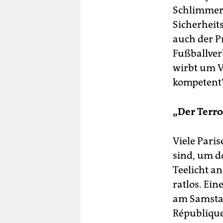
Schlimmere
Sicherheit
auch der P
Fußballver
wirbt um V
kompetent“,
„Der Terro
Viele Pari
sind, um d
Teelicht a
ratlos. Ein
am Samstag
République 