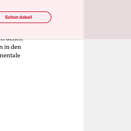
ristischen
16 Jahr
Schon dabei!
er Palast
 auf dieser
 an denen
n in den
inentale