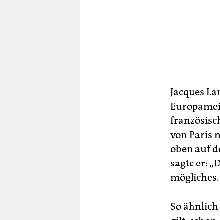
Jacques La
Europameist
französisch
von Paris 
oben auf d
sagte er: „
mögliches.
So ähnlich