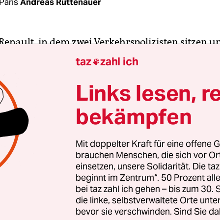
Paris
Andreas Rüttenauer
 Renault, in dem zwei Verkehrspolizisten sitzen u
enden Fahrzeuge beobachten, wirkt arg verlore
taz
zahl ich

en Kreisverkehrs über der Stadtautobahn an der P
o verloren wie die wenigen Fußgänger, die an die
Links lesen, r
en Tag nach der Terrornacht hier am Rande von
bekämpfen
sind. Eine Frau versucht, ihre zwei Kinder auf e
ielplatz für den anstehenden Mittagsschlaf müde
Ein paar ältere Männer schieben ihre müden K
Mit doppelter Kraft für eine offene G
brauchen Menschen, die sich vor O
e Kreuzung, über die in diesen Tagen der legendär
einsetzen, unsere Solidarität. Die ta
ont.
beginnt im Zentrum“. 50 Prozent a
bei taz zahl ich gehen – bis zum 30
ntales Singspiel zur Keltensaga wird auf der W
die linke, selbstverwaltete Orte unte
bevor sie verschwinden. Sind Sie da
lastes beworben. Es ist niemand unterwegs, der 