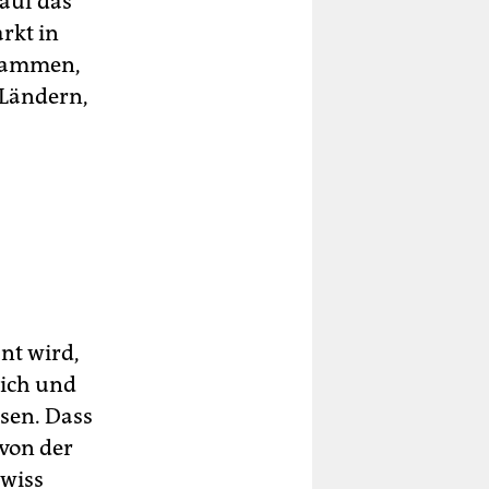
 auf das
rkt in
usammen,
 Ländern,
nt wird,
eich und
sen. Dass
 von der
ewiss