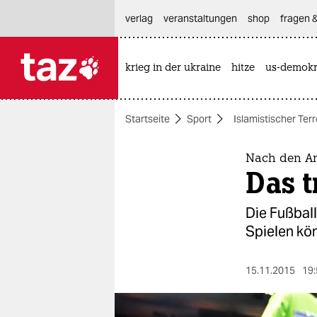
hautnavigation anspringen
hauptinhalt anspringen
footer anspringen
verlag
veranstaltungen
shop
fragen &
krieg in der ukraine
hitze
us-demokr

taz zahl ich
taz zahl ich
Startseite
Sport
Islamistischer Terr
themen
politik
Nach den An
Das t
öko
Die Fußbal
gesellschaft
Spielen kö
kultur
15.11.2015
19:
sport