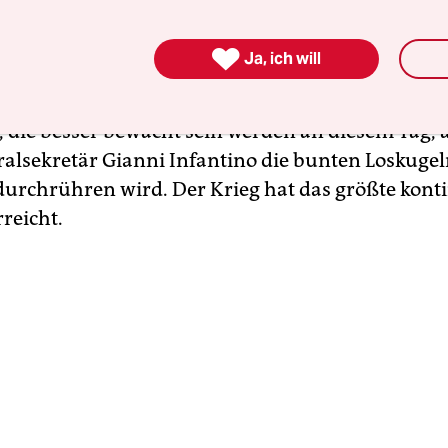
fen könnte. Wenn am 12. Dezember in dieser futu
Gruppenauslosung für die Europameisterschaft 20

Ja, ich will
, wird gewiss mehr los sein an dieser Kreuzung. D
 Festung gleichen und es wird nicht viele Gebäude
, die besser bewacht sein werden an diesem Tag,
alsekretär Gianni Infantino die bunten Loskugel
durchrühren wird. Der Krieg hat das größte kont
rreicht.