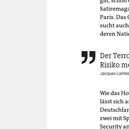
gilt, scho
Satiremag
Paris. Das
sucht auch
deren Nati
Der Terro

Risiko m
Jacques Lamber
Wie das Ho
lässt sich
Deutschlan
zwei mit S
Security a