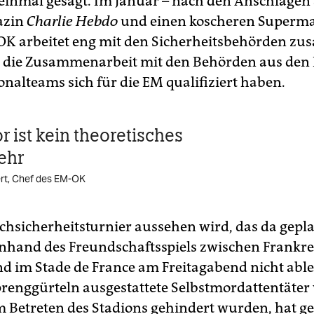
n einmal gesagt. Im Januar – nach den Anschlägen
azin
Charlie Hebdo
und einen koscheren Superma
 OK arbeitet eng mit den Sicherheitsbehörden z
 die Zusammenarbeit mit den Behörden aus den
onalteams sich für die EM qualifiziert haben.
r ist kein theoretisches
ehr
t, Chef des EM-OK
chsicherheitsturnier aussehen wird, das da gepla
 anhand des Freundschaftsspiels zwischen Frankr
d im Stade de France am Freitagabend nicht able
prenggürteln ausgestattete Selbstmordattentäter
m Betreten des Stadions gehindert wurden, hat g