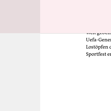
darauf wer
Halle die 
stattfindet
wird einer
Welt geben
Uefa-Gener
Lostöpfen 
Sportfest e