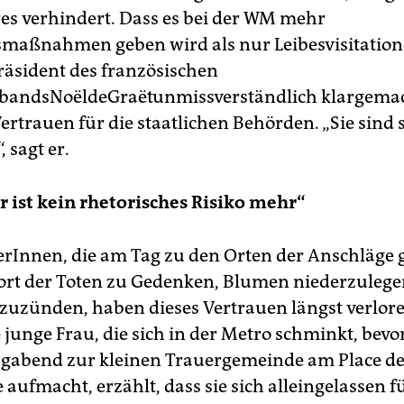
s verhindert. Dass es bei der WM mehr
smaßnahmen geben wird als nur Leibesvisitation
räsident des französischen
bandsNoëldeGraëtunmissverständlich klargemac
ertrauen für die staatlichen Behörden. „Sie sind 
 sagt er.
r ist kein rhetorisches Risiko mehr“
serInnen, die am Tag zu den Orten der Anschläge 
ort der Toten zu Gedenken, Blumen niederzulege
nzuzünden, haben dieses Vertrauen längst verlore
e junge Frau, die sich in der Metro schminkt, bevor
abend zur kleinen Trauergemeinde am Place de
aufmacht, erzählt, dass sie sich alleingelassen fü