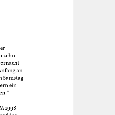
der
in zehn
rrornacht
 Anfang an
Am Samstag
dern ein
en.“
WM 1998