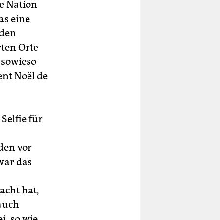
ie Nation
as eine
 den
ten Orte
 sowieso
ent Noël de
Selfie für
den vor
war das
acht hat,
auch
i, so wie