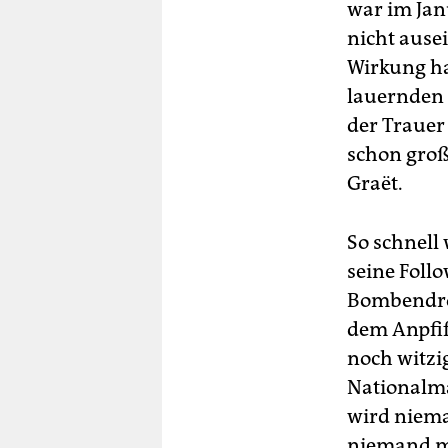
war im Jan
nicht ausei
Wirkung hat
lauernden 
der Trauer
schon groß,
Graët.
So schnell 
seine Foll
Bombendroh
dem Anpfif
noch witzi
Nationalma
wird niema
niemand me