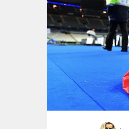
berlin
nord
wahrheit
verlag
verlag
veranstaltungen
shop
fragen & hilfe
unterstützen
abo
genossenschaft