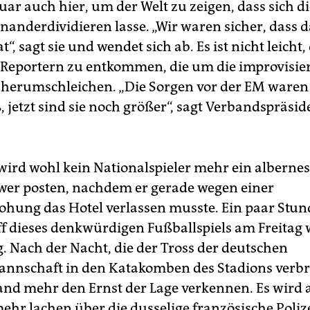
uar auch hier, um der Welt zu zeigen, dass sich d
nanderdividieren lasse. „Wir waren sicher, dass d
“, sagt sie und wendet sich ab. Es ist nicht leicht,
Reportern zu entkommen, die um die improvisier
 herumschleichen. „Die Sorgen vor der EM waren
 jetzt sind sie noch größer“, sagt Verbandspräsid
wird wohl kein Nationalspieler mehr ein albernes 
ower posten, nachdem er gerade wegen einer
ung das Hotel verlassen musste. Ein paar Stun
f dieses denkwürdigen Fußballspiels am Freitag 
g. Nach der Nacht, die der Tross der deutschen
nnschaft in den Katakomben des Stadions verbr
nd mehr den Ernst der Lage verkennen. Es wird 
hr lachen über die dusselige französische Polize