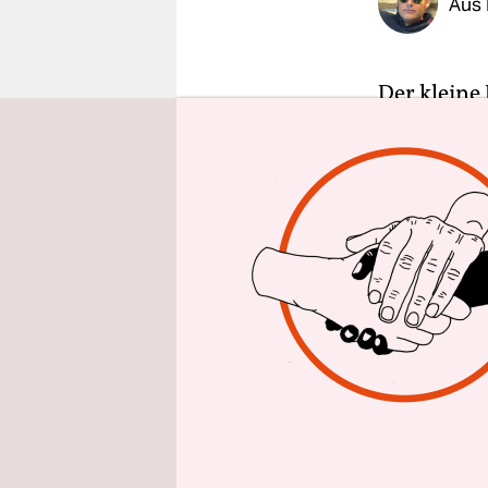
Aus 
epaper login
Der kleine
vorbeifahr
des riesig
Maillot. S
bedrückend
unterwegs 
kleinen Sp
bekommen. 
die riesig
Arthur thr
Ein monume
Kongresspa