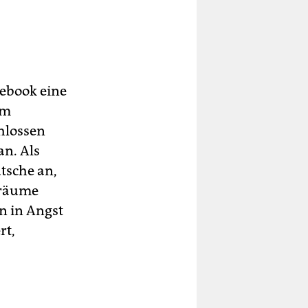
cebook eine
am
hlossen
an. Als
tsche an,
 Träume
en in Angst
rt,