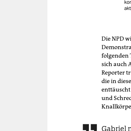
kon
akt
Die NPD wi
Demonstrat
folgenden 
sich auch 
Reporter t
die in die
enttäuscht 
und Schrec
Knallkörper
Gabriel 
