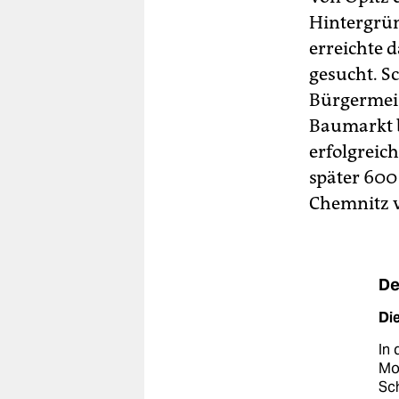
Hintergrün
erreichte 
gesucht. S
Bürgermeis
Baumarkt b
erfolgreich
später 600
Chemnitz v
De
Die
In 
Mo
Sch