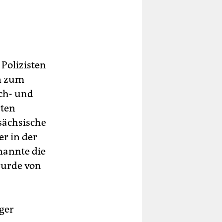
 Polizisten
on zum
ach- und
rten
sächsische
r in der
nannte die
wurde von
ger