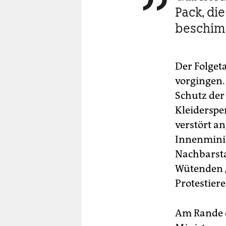
Pack, di
beschim
Der Folgeta
vorgingen.
Schutz der
Kleiderspe
verstört a
Innenminis
Nachbarsta
Wütenden „
Protestier
Am Rande d