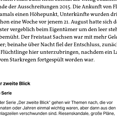
de der Ausschreitungen 2015. Die Ankunft von F
damals einen Höhepunkt, Unterkünfte wurden d
chon eine Woche vor jenem 21. August hatte sich d
ter vergeblich beim Eigentümer um den leer st
emüht. Der Freistaat Sachsen war mit mehr Gel
er; beinahe über Nacht fiel der Entschluss, zunäc
 Flüchtlinge hier unterzubringen, nachdem ein L
om Starkregen fortgespült worden war.
r zweite Blick
 Serie
der Serie „Der zweite Blick“ gehen wir Themen nach, die vor
naten oder Jahren einmal wichtig waren, aber dann aus den
lagzeilen verschwunden sind. Riesenskandale, große Pläne,