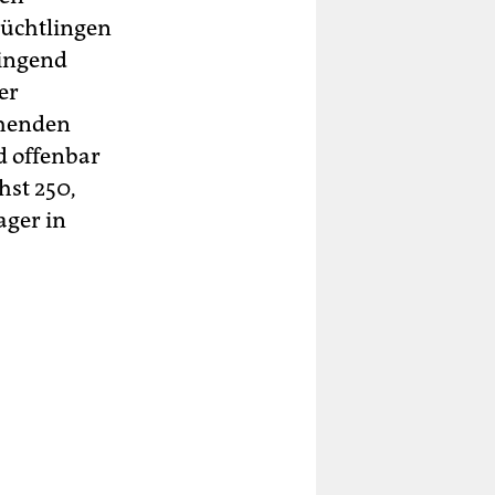
lüchtlingen
ringend
er
ehenden
d offenbar
hst 250,
ager in