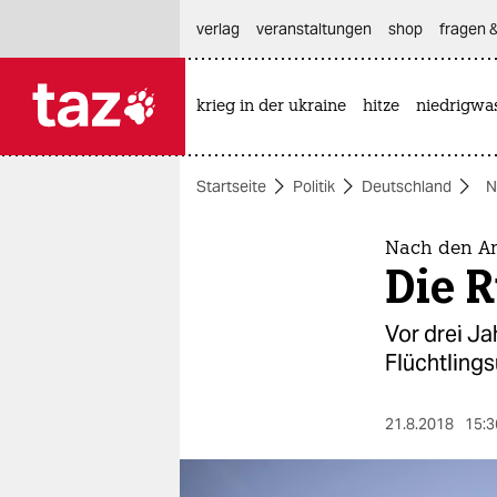
hautnavigation anspringen
hauptinhalt anspringen
footer anspringen
verlag
veranstaltungen
shop
fragen &
krieg in der ukraine
hitze
niedrigwa

taz zahl ich
taz zahl ich
Startseite
Politik
Deutschland
N
themen
politik
Nach den An
Die 
öko
Vor drei J
gesellschaft
Flüchtlings
kultur
21.8.2018
15:3
sport