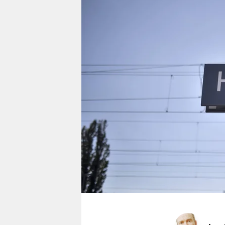
berlin
nord
wahrheit
verlag
verlag
veranstaltungen
shop
fragen & hilfe
unterstützen
abo
genossenschaft