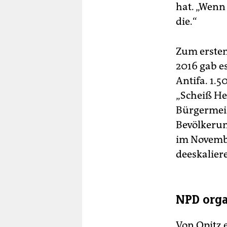
hat. „Wenn
die.“
Zum ersten
2016 gab e
Antifa. 1.
„Scheiß He
Bürgermeis
Bevölkerun
im Novembe
deeskalier
NPD orga
Von Opitz 