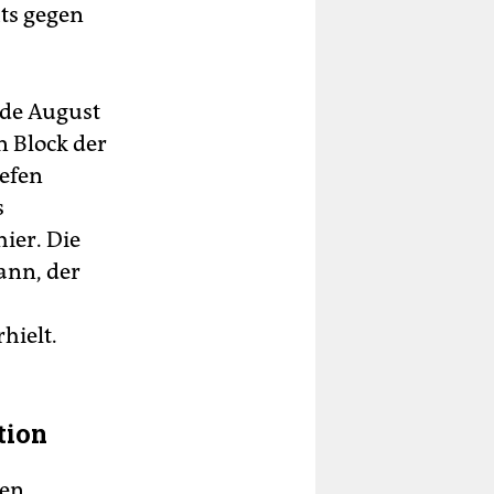
hts gegen
nde August
 Block der
iefen
s
ier. Die
ann, der
hielt.
tion
ten