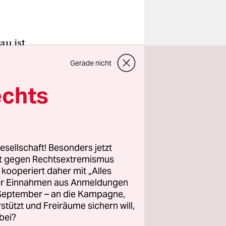
au ist
erk
Gerade nicht
 ist aber
 liegt der
echts
sischen
te
esellschaft! Besonders jetzt
rt gegen Rechtsextremismus
Hass von
z kooperiert daher mit „Alles
. Ein
ller Einnahmen aus Anmeldungen
 Freistaat
. September – an die Kampagne,
rstützt und Freiräume sichern will,
bei?