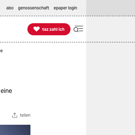
abo
genossenschaft
epaper login

taz zahl ich
taz zahl ich
le
 eine
teilen