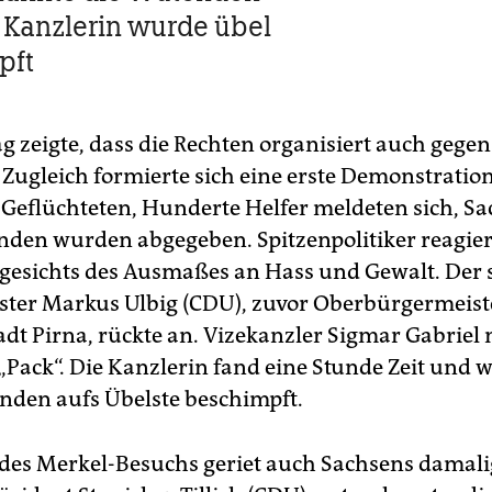
e Kanzlerin wurde übel
pft
g zeigte, dass die Rechten organisiert auch ­gegen
 Zugleich formierte sich eine erste Demonstrati
 Geflüchteten, Hunderte Helfer meldeten sich, S
nden wurden abgegeben. Spitzenpolitiker reagie
ngesichts des Ausmaßes an Hass und Gewalt. Der 
ter Markus Ulbig (CDU), zuvor Oberbürgermeiste
dt Pirna, rückte an. Vizekanzler Sigmar Gabriel 
Pack“. Die Kanzlerin fand eine Stunde Zeit und 
enden aufs Übelste beschimpft.
es Merkel-Besuchs geriet auch Sachsens damali