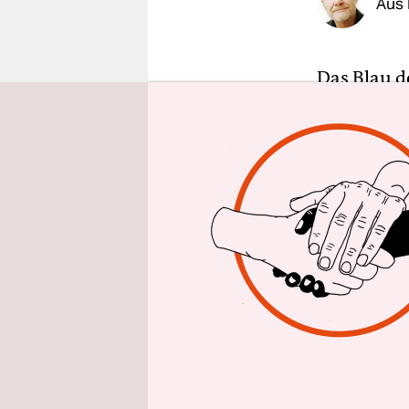
Aus
epaper login
Das Blau d
einem rote
Heidenau“ 
keine Spur 
Schauplatz
Heidenau a
Nichts erin
Erstaufnah
Nazis und 
knappes Ja
Sachsen ge