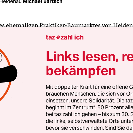
 Heidenau
Michael Bartsch
es ehemaligen Praktiker-Baumarktes von Heiden
n Anstrich gewichen. Ein kleines Schild „Möbelw
taz
zahl ich

nennt den neuen Eigentümer. Von einer Nutzung
zu entdecken. Eingezäunt, vergittert und verwaist
Links lesen, r
 der pogromähnlichen Ausschreitungen im säch
bekämpfen
m 21. August 2015.
nert hier mehr an die vor drei Jahren eingerichte
Mit doppelter Kraft für eine offene G
brauchen Menschen, die sich vor O
me für Flüchtlinge, gegen die sich organisierter 
einsetzen, unsere Solidarität. Die ta
spontaner Protest von Anwohnern gerichtet hatte
beginnt im Zentrum“. 50 Prozent a
hr später, Ende Juni 2016, war die Unterkunft vom
bei taz zahl ich gehen – bis zum 30
schlossen worden.
die linke, selbstverwaltete Orte unte
bevor sie verschwinden. Sind Sie da