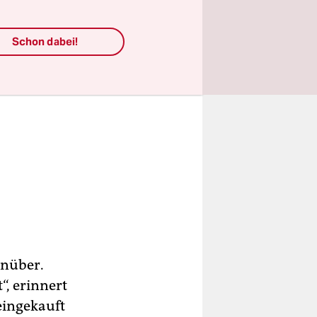
Schon dabei!
n­über.
“, erinnert
 eingekauft