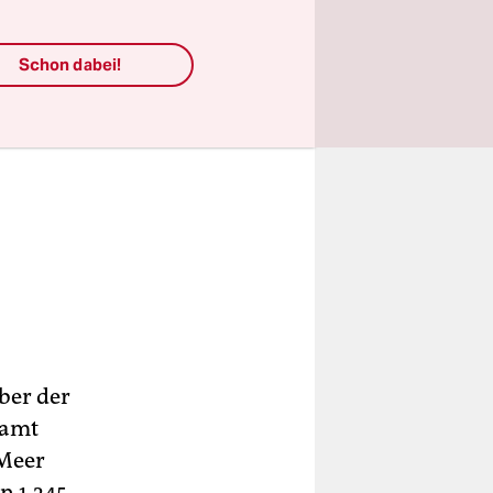
Schon dabei!
aber der
samt
 Meer
n 1.345