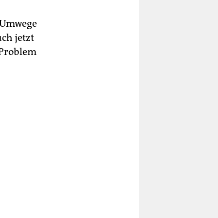
ge Umwege
ch jetzt
 Problem