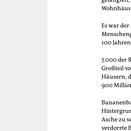
Wohnhäuser
Es war der
Menschenge
100 Jahren 
7.000 der 
Großteil v
Häusern, d
900 Millio
Bananenbau
Hintergrun
Asche zu s
verdorrte