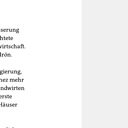
sserung
chtete
irtschaft.
drón.
egierung,
chez mehr
Landwirten
erste
 Häuser