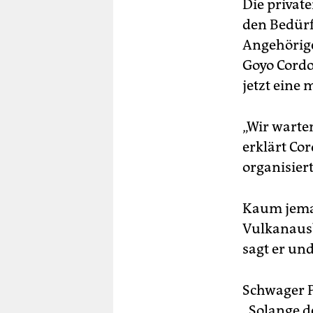
Die privat
den Bedürf
Angehörige
Goyo Cordo
jetzt eine 
„Wir warten
erklärt Cor
organisiert
Kaum jeman
Vulkanausbr
sagt er und
Schwager P
„Solange de