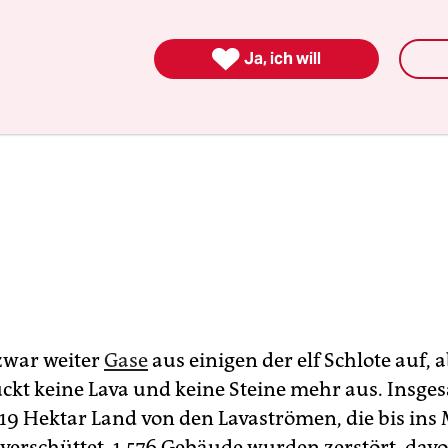

Ja, ich will
 zwar weiter
Gase
aus einigen der elf Schlote auf, 
ckt keine Lava und keine Steine mehr aus. Insge
19 Hektar Land von den Lavaströmen, die bis ins
 verschüttet. 1.576 Gebäude wurden zerstört, davo