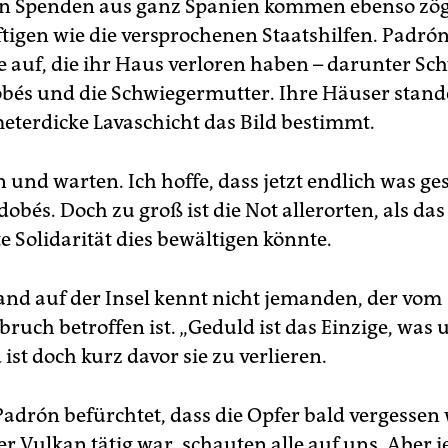
en Spenden aus ganz Spanien kommen ebenso zög
tigen wie die versprochenen Staatshilfen. Padr
 auf, die ihr Haus verloren haben – darunter Sc
bés und die Schwiegermutter. Ihre Häuser stand
meterdicke Lavaschicht das Bild bestimmt.
 und warten. Ich hoffe, dass jetzt endlich was ges
dobés. Doch zu groß ist die Not allerorten, als das 
e Solidarität dies bewältigen könnte.
d auf der Insel kennt nicht jemanden, der vom
uch betroffen ist. „Geduld ist das Einzige, was u
 ist doch kurz davor sie zu verlieren.
adrón befürchtet, dass die Opfer bald vergessen
r Vulkan tätig war, schauten alle auf uns. Aber j