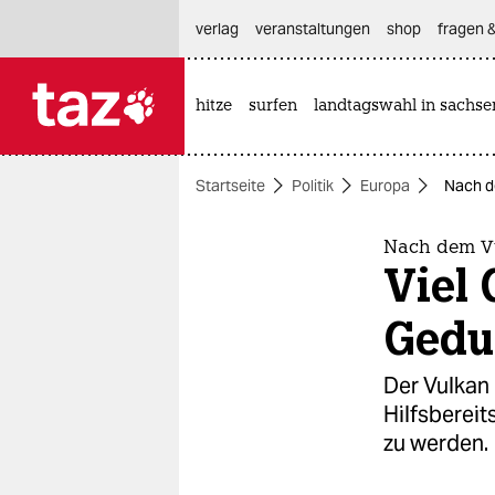
hautnavigation anspringen
hauptinhalt anspringen
footer anspringen
verlag
veranstaltungen
shop
fragen &
hitze
surfen
landtagswahl in sachse

taz zahl ich
taz zahl ich
Startseite
Politik
Europa
Nach d
themen
politik
Nach dem Vu
Viel 
öko
Gedu
gesellschaft
Der Vulkan
kultur
Hilfsbereit
zu werden.
sport