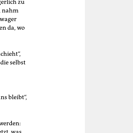
erlich zu
ón nahm
hwager
en da, wo
chieht“,
die selbst
ns bleibt“,
 werden:
etzt, was