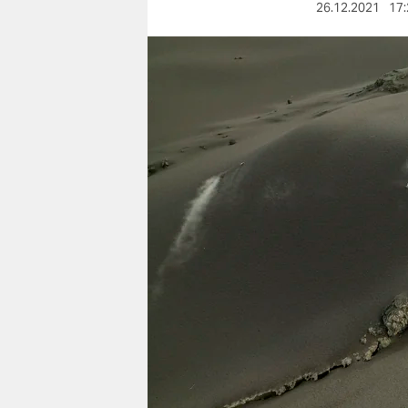
berlin
26.12.2021
17:
nord
wahrheit
verlag
verlag
veranstaltungen
shop
fragen & hilfe
unterstützen
abo
genossenschaft