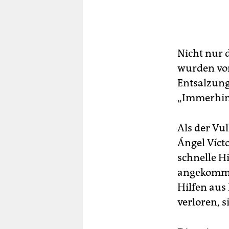
Nicht nur 
wurden von 
Entsalzung
„Immerhin k
Als der Vu
Ángel Víct
schnelle Hi
angekommen
Hilfen aus
verloren, s