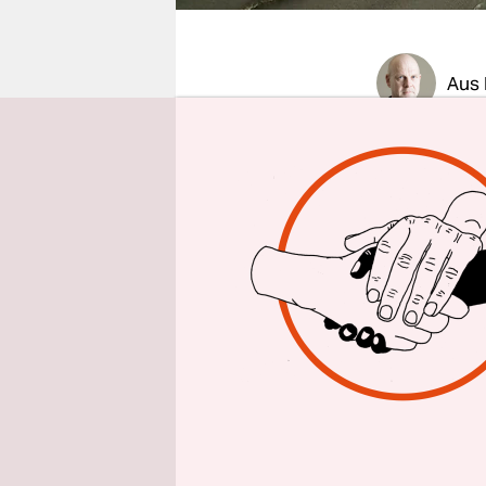
epaper login
Aus 
„Es ist irg
war, konnte
sich nicht
hinzu, dess
Die haben 
Palma zwei
Weihnachte
85 Tagen f