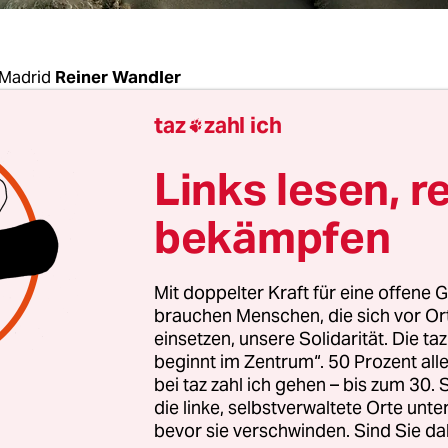
Madrid
Reiner Wandler
taz
zahl ich

endwie seltsam“, sagt Pedro Padrón. „Solange der 
Links lesen, r
n wir nichts machen. Jetzt ist es vorbei, aber die
 wirklich verändert“, fügt der 53-jährige Bananen
bekämpfen
en Land auf der anderen Seite der riesigen Lavast
Mit doppelter Kraft für eine offene G
seit dem 19. September den Südwesten der Kanar
brauchen Menschen, die sich vor O
geteilt. Seit nunmehr elf Tagen ruht der Vulkan.
einsetzen, unsere Solidarität. Die ta
beginnt im Zentrum“. 50 Prozent a
n erklärten die Behörden den Vulkan Cumbre Vi
bei taz zahl ich gehen – bis zum 30
ür endgültig erloschen.
die linke, selbstverwaltete Orte unte
bevor sie verschwinden. Sind Sie da