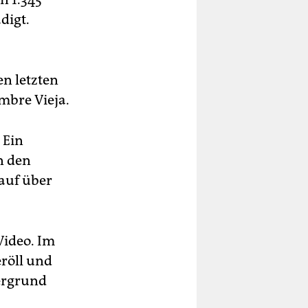
digt.
n letzten
umbre Vieja.
 Ein
n den
auf über
Video. Im
eröll und
dergrund