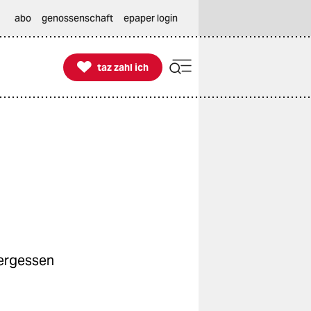
abo
genossenschaft
epaper login

taz zahl ich
taz zahl ich
vergessen