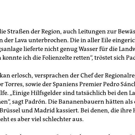
die Straßen der Region, auch Leitungen zur Bewä
der Lava unterbrochen. Die in aller Eile eingeri
sanlage lieferte nicht genug Wasser für die Landw
onnte ich die Folienzelte retten“, tröstet sich Pa
lkan erlosch, versprachen der Chef der Regionalr
or Torres, sowie der Spaniens Premier Pedro Sán
lfe. „Einige Hilfsgelder sind tatsächlich bei den 
“, sagt Padrón. Die Bananenbauern hätten als 
 Brüssel und Madrid kassiert. Bei denen, die ihre
ieht es aber viel schlechter aus.