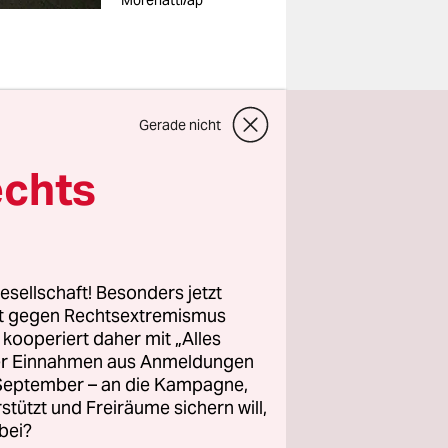
Morenatti/ap
Gerade nicht
Vulkan tätig
echts
 Lage hat
bauer
röme liegt.
esellschaft! Besonders jetzt
eninsel La
rt gegen Rechtsextremismus
 An
z kooperiert daher mit „Alles
ller Einnahmen aus Anmeldungen
eja nach
. September – an die Kampagne,
rstützt und Freiräume sichern will,
bei?