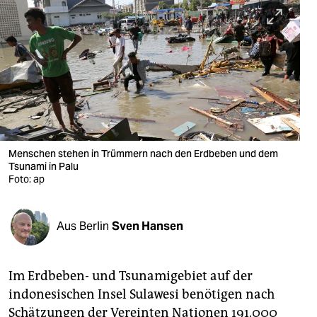
berlin
nord
wahrheit
verlag
verlag
veranstaltungen
Menschen stehen in Trümmern nach den Erdbeben und dem
Tsunami in Palu
shop
Foto: ap
fragen & hilfe
Aus Berlin
Sven Hansen
unterstützen
abo
Im Erdbeben- und Tsunamigebiet auf der
genossenschaft
indonesischen Insel Sulawesi benötigen nach
Schätzungen der Vereinten Nationen 191.000