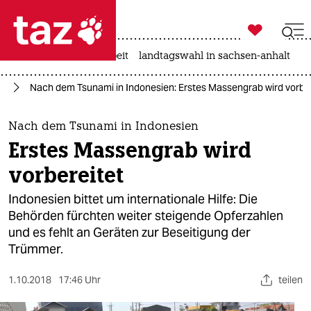

taz zahl ich
autowahn
hitze
arbeit
landtagswahl in sachsen-anhalt

taz zahl ich
en
Nach dem Tsunami in Indonesien: Erstes Massengrab wird vorber
taz zahl ich
themen
Nach dem Tsunami in Indonesien
Erstes Massengrab wird
politik
vorbereitet
öko
Indonesien bittet um internationale Hilfe: Die
Behörden fürchten weiter steigende Opferzahlen
gesellschaft
und es fehlt an Geräten zur Beseitigung der
Trümmer.
kultur
sport
1.10.2018
17:46 Uhr
teilen