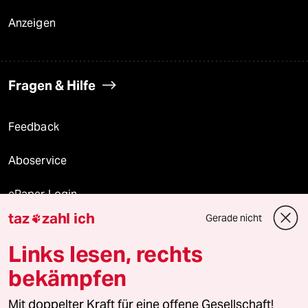
Anzeigen
Fragen & Hilfe
Feedback
Aboservice
ePaper Login
taz
zahl ich
Gerade nicht

Downloads für Abonnierende
Links lesen, rechts
bekämpfen
© 2026 taz Verlags und Vertriebs GmbH
Mit doppelter Kraft für eine offene Gesellschaft!
Alle Rechte vorbehalten. Bei rechtlichen Fragen oder für Genehmigungen