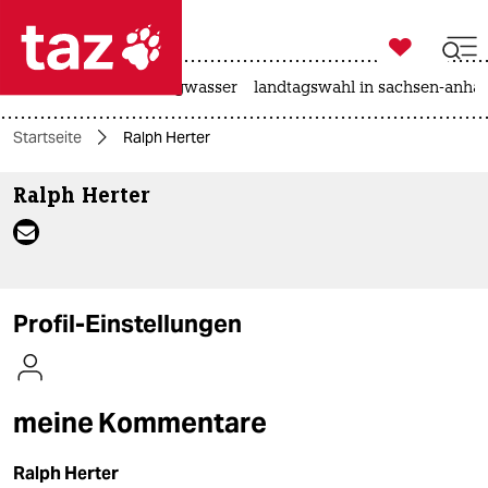

taz zahl ich
katzen
hitze
niedrigwasser
landtagswahl in sachsen-anhal

taz zahl ich
Startseite
Ralph Herter
taz zahl ich
Ralph Herter
themen
politik
öko
Profil-Einstellungen
gesellschaft
kultur
meine Kommentare
sport
Ralph Herter