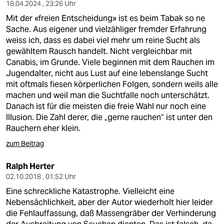
berlin
18.04.2024 , 23:26 Uhr
Mit der «freien Entscheidung» ist es beim Tabak so ne
nord
Sache. Aus eigener und vielzähliger fremder Erfahrung
weiss ich, dass es dabei viel mehr um reine Sucht als
wahrheit
gewähltem Rausch handelt. Nicht vergleichbar mit
Canabis, im Grunde. Viele beginnen mit dem Rauchen im
verlag
Jugendalter, nicht aus Lust auf eine lebenslange Sucht
mit oftmals fiesen körperlichen Folgen, sondern weils alle
verlag
machen und weil man die Suchtfalle noch unterschätzt.
Danach ist für die meisten die freie Wahl nur noch eine
veranstaltungen
Illusion. Die Zahl derer, die „gerne rauchen“ ist unter den
shop
Rauchern eher klein.
zum Beitrag
fragen & hilfe
unterstützen
Ralph Herter
02.10.2018 , 01:52 Uhr
abo
Eine schreckliche Katastrophe. Vielleicht eine
Nebensächlichkeit, aber der Autor wiederholt hier leider
genossenschaft
die Fehlauffassung, daß Massengräber der Verhinderung