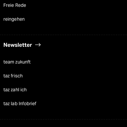
Freie Rede
reingehen
Newsletter
team zukunft
taz frisch
taz zahl ich
taz lab Infobrief