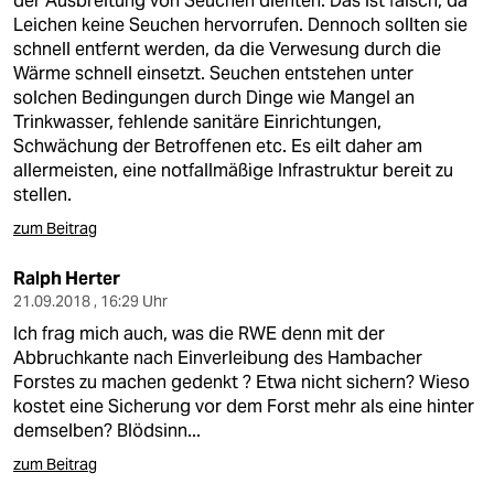
der Ausbreitung von Seuchen dienten. Das ist falsch, da
epaper login
Leichen keine Seuchen hervorrufen. Dennoch sollten sie
schnell entfernt werden, da die Verwesung durch die
Wärme schnell einsetzt. Seuchen entstehen unter
solchen Bedingungen durch Dinge wie Mangel an
Trinkwasser, fehlende sanitäre Einrichtungen,
Schwächung der Betroffenen etc. Es eilt daher am
allermeisten, eine notfallmäßige Infrastruktur bereit zu
stellen.
zum Beitrag
Ralph Herter
21.09.2018 , 16:29 Uhr
Ich frag mich auch, was die RWE denn mit der
Abbruchkante nach Einverleibung des Hambacher
Forstes zu machen gedenkt ? Etwa nicht sichern? Wieso
kostet eine Sicherung vor dem Forst mehr als eine hinter
demselben? Blödsinn...
zum Beitrag