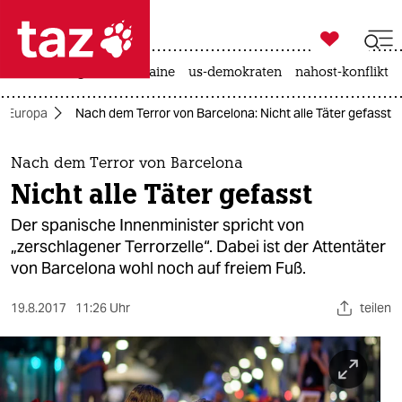

taz zahl ich
hitze
krieg in der ukraine
us-demokraten
nahost-konflikt

taz zahl ich
Europa
Nach dem Terror von Barcelona: Nicht alle Täter gefasst
taz zahl ich
themen
Nach dem Terror von Barcelona
Nicht alle Täter gefasst
politik
Der spanische Innenminister spricht von
öko
„zerschlagener Terrorzelle“. Dabei ist der Attentäter
von Barcelona wohl noch auf freiem Fuß.
gesellschaft
19.8.2017
11:26 Uhr
teilen
kultur
sport