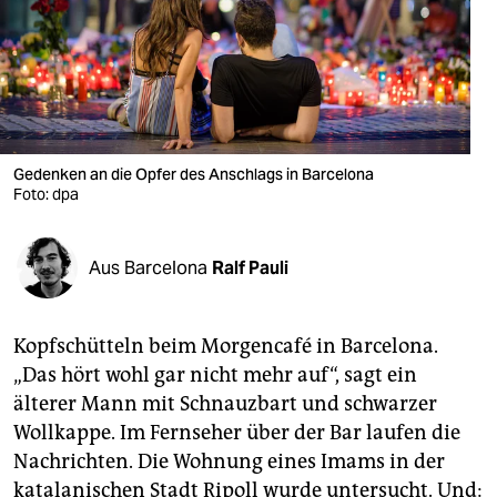
berlin
nord
wahrheit
verlag
Gedenken an die Opfer des Anschlags in Barcelona
verlag
Foto: dpa
veranstaltungen
Aus Barcelona
Ralf Pauli
shop
fragen & hilfe
Kopfschütteln beim Morgencafé in Barcelona.
unterstützen
„Das hört wohl gar nicht mehr auf“, sagt ein
älterer Mann mit Schnauzbart und schwarzer
abo
Wollkappe. Im Fernseher über der Bar laufen die
genossenschaft
Nachrichten. Die Wohnung eines Imams in der
katalanischen Stadt Ripoll wurde untersucht. Und: