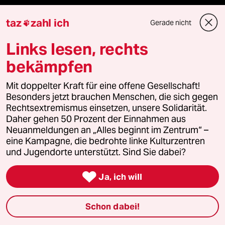
taz
zahl ich
Gerade nicht

Unterstützen
Links lesen, rechts
bekämpfen
abo
Mit doppelter Kraft für eine offene Gesellschaft!
genossenschaft
Besonders jetzt brauchen Menschen, die sich gegen
Rechtsextremismus einsetzen, unsere Solidarität.
taz zahl ich
Daher gehen 50 Prozent der Einnahmen aus
Neuanmeldungen an „Alles beginnt im Zentrum“ –
recherchefonds ausland
eine Kampagne, die bedrohte linke Kulturzentren
und Jugendorte unterstützt. Sind Sie dabei?
panterstiftung

Ja, ich will
panterpreis 2026
Schon dabei!