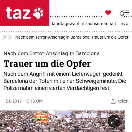

taz zahl ich
niedrigwasser
rente
landtagswahl in sachsen-anhalt
hybri

taz zahl ich
rror
Nach dem Terror-Anschlag in Barcelona: Trauer um die Opfer
taz zahl ich
themen
Nach dem Terror-Anschlag in Barcelona
Trauer um die Opfer
politik
Nach dem Angriff mit einem Lieferwagen gedenkt
öko
Barcelona der Toten mit einer Schweigeminute. Die
Polizei nahm einen vierten Verdächtigen fest.
gesellschaft
18.8.2017
13:15 Uhr
teilen
kultur
sport