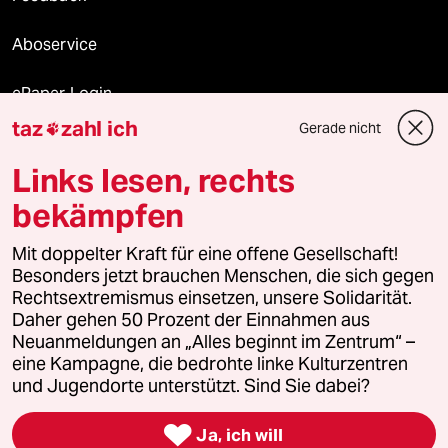
Aboservice
ePaper Login
taz
zahl ich
Gerade nicht

Downloads für Abonnierende
Links lesen, rechts
bekämpfen
© 2026 taz Verlags und Vertriebs GmbH
Alle Rechte vorbehalten. Bei rechtlichen Fragen oder für Genehmigungen
Mit doppelter Kraft für eine offene Gesellschaft!
wenden Sie sich bitte an
lizenzen@taz.de
Besonders jetzt brauchen Menschen, die sich gegen
Rechtsextremismus einsetzen, unsere Solidarität.
Daher gehen 50 Prozent der Einnahmen aus
Feedback
Redaktionsstatut
Kommune-Richtlinien
KI-
Neuanmeldungen an „Alles beginnt im Zentrum“ –
eine Kampagne, die bedrohte linke Kulturzentren
Leitlinie
Informant
Datenschutz
Impressum
AGB
und Jugendorte unterstützt. Sind Sie dabei?
Seitenwende
Einwilligungen widerrufen (Ads)

Ja, ich will