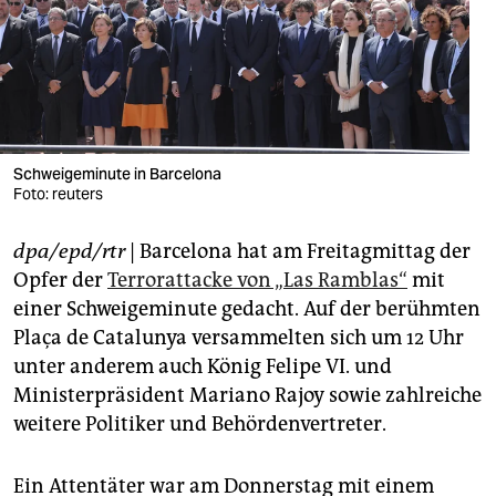
berlin
nord
wahrheit
verlag
Schweigeminute in Barcelona
verlag
Foto: reuters
veranstaltungen
dpa/epd/rtr
| Barcelona hat am Freitagmittag der
Opfer der
Terrorattacke von „Las Ramblas“
mit
shop
einer Schweigeminute gedacht. Auf der berühmten
fragen & hilfe
Plaça de Catalunya versammelten sich um 12 Uhr
unter anderem auch König Felipe VI. und
unterstützen
Ministerpräsident Mariano Rajoy sowie zahlreiche
abo
weitere Politiker und Behördenvertreter.
genossenschaft
Ein Attentäter war am Donnerstag mit einem