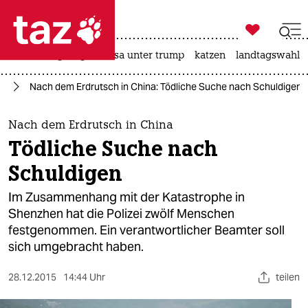

taz zahl ich
hitze
bergsteigen
usa unter trump
katzen
landtagswahl i

taz zahl ich
ft
Nach dem Erdrutsch in China: Tödliche Suche nach Schuldigen
taz zahl ich
themen
Nach dem Erdrutsch in China
Tödliche Suche nach
politik
Schuldigen
öko
Im Zusammenhang mit der Katastrophe in
Shenzhen hat die Polizei zwölf Menschen
gesellschaft
festgenommen. Ein verantwortlicher Beamter soll
sich umgebracht haben.
kultur
sport
28.12.2015
14:44 Uhr
teilen