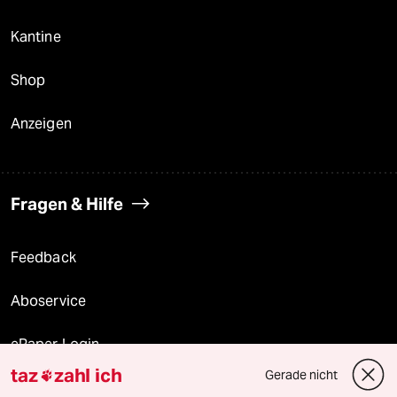
Kantine
Shop
Anzeigen
Fragen & Hilfe
Feedback
Aboservice
ePaper Login
taz
zahl ich
Gerade nicht

Downloads für Abonnierende