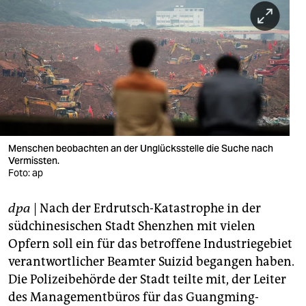
berlin
nord
wahrheit
verlag
verlag
veranstaltungen
Menschen beobachten an der Unglücksstelle die Suche nach
Vermissten.
shop
Foto: ap
fragen & hilfe
dpa
| Nach der Erdrutsch-Katastrophe in der
südchinesischen Stadt Shenzhen mit vielen
unterstützen
Opfern soll ein für das betroffene Industriegebiet
abo
verantwortlicher Beamter Suizid begangen haben.
Die Polizeibehörde der Stadt teilte mit, der Leiter
genossenschaft
des Managementbüros für das Guangming-