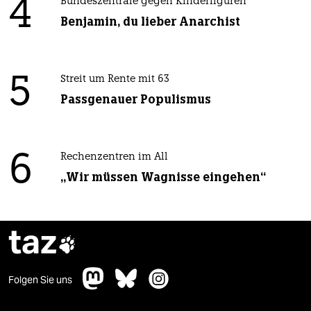
4
Bundeszentrale gegen Kinderfiguren
Benjamin, du lieber Anarchist
5
Streit um Rente mit 63
Passgenauer Populismus
6
Rechenzentren im All
„Wir müssen Wagnisse eingehen“
taz

Folgen Sie uns