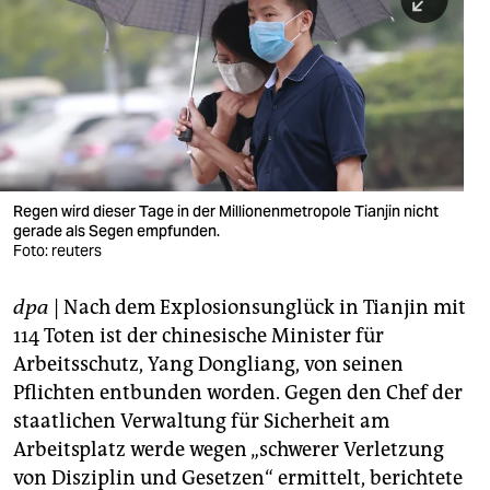
berlin
nord
wahrheit
verlag
verlag
Regen wird dieser Tage in der Millionenmetropole Tianjin nicht
gerade als Segen empfunden.
veranstaltungen
Foto: reuters
shop
dpa
| Nach dem Explosionsunglück in Tianjin mit
fragen & hilfe
114 Toten ist der chinesische Minister für
unterstützen
Arbeitsschutz, Yang Dongliang, von seinen
Pflichten entbunden worden. Gegen den Chef der
abo
staatlichen Verwaltung für Sicherheit am
Arbeitsplatz werde wegen „schwerer Verletzung
genossenschaft
von Disziplin und Gesetzen“ ermittelt, berichtete