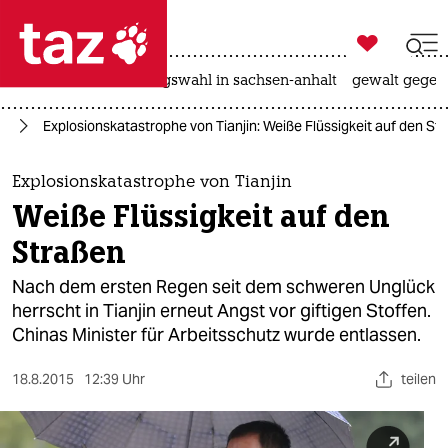

taz zahl ich
hitze
surfen
landtagswahl in sachsen-anhalt
gewalt gegen

taz zahl ich
ie
Explosionskatastrophe von Tianjin: Weiße Flüssigkeit auf den St
taz zahl ich
themen
Explosionskatastrophe von Tianjin
Weiße Flüssigkeit auf den
politik
Straßen
öko
Nach dem ersten Regen seit dem schweren Unglück
herrscht in Tianjin erneut Angst vor giftigen Stoffen.
gesellschaft
Chinas Minister für Arbeitsschutz wurde entlassen.
kultur
18.8.2015
12:39 Uhr
teilen
sport