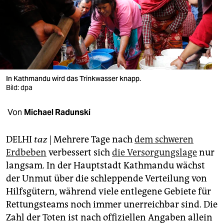
berlin
nord
wahrheit
verlag
In Kathmandu wird das Trinkwasser knapp.
verlag
Bild: dpa
veranstaltungen
Von
Michael Radunski
shop
DELHI
taz
| Mehrere Tage nach
dem schweren
fragen & hilfe
Erdbeben
verbessert sich
die Versorgungslage
nur
langsam. In der Hauptstadt Kathmandu wächst
unterstützen
der Unmut über die schleppende Verteilung von
abo
Hilfsgütern, während viele entlegene Gebiete für
Rettungsteams noch immer unerreichbar sind. Die
genossenschaft
Zahl der Toten ist nach offiziellen Angaben allein