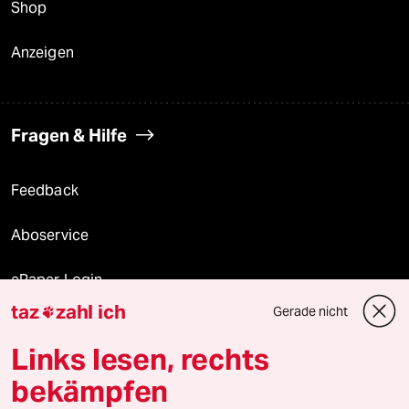
Shop
Anzeigen
Fragen & Hilfe
Feedback
Aboservice
ePaper Login
taz
zahl ich
Gerade nicht

Downloads für Abonnierende
Links lesen, rechts
bekämpfen
© 2026 taz Verlags und Vertriebs GmbH