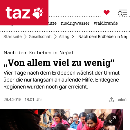

taz zahl ich
krieg in der ukraine
hitze
niedrigwasser
waldbrände

taz zahl ich
Startseite
Gesellschaft
Alltag
Nach dem Erdbeben in Nepal:
taz zahl ich
themen
Nach dem Erdbeben in Nepal
„Von allem viel zu wenig“
politik
Vier Tage nach dem Erdbeben wächst der Unmut
öko
über die nur langsam anlaufende Hilfe. Entlegene
Regionen wurden noch gar erreicht.
gesellschaft
29.4.2015
18:01 Uhr
teilen
kultur
sport