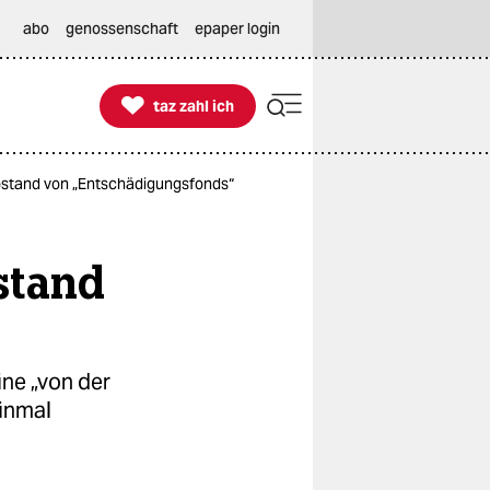
abo
genossenschaft
epaper login

taz zahl ich
taz zahl ich
bstand von „Entschädigungsfonds“
stand
ine „von der
einmal