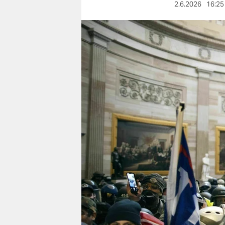
berlin
2.6.2026
16:25
nord
wahrheit
verlag
verlag
veranstaltungen
shop
fragen & hilfe
unterstützen
abo
genossenschaft