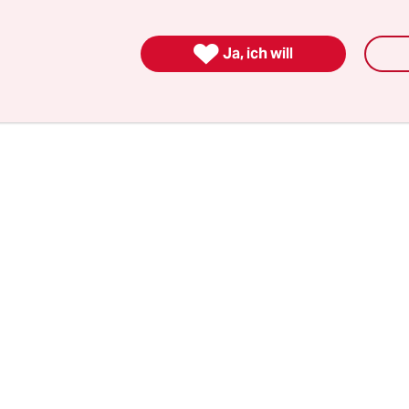
m die Entscheidung eines Gerichts, das die Pläne
end gestoppt hatte, aufs Schärfste. Jedoch hieß e

Ja, ich will
ich an die Entscheidung halten werde.