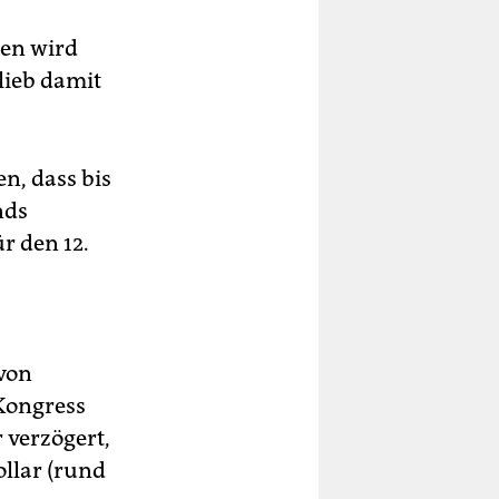
ren wird
lieb damit
en, dass bis
nds
r den 12.
 von
Kongress
verzögert,
llar (rund