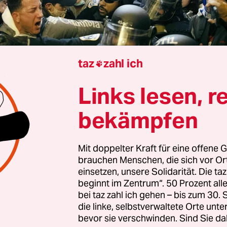
taz
zahl ich

Links lesen, r
Regierung von US-Präsident Donald Trump rudert
bekämpfen
chten zufolge beim umstrittenen
Entschädigung
 Opfer der US-Justiz
zurück. Das Portal
Axios
beri
fung auf zwei hochrangige Beamte, dass die Reg
Mit doppelter Kraft für eine offene G
brauchen Menschen, die sich vor O
erst Abstand von dem Fonds zu nehmen.
Politico
b
einsetzen, unsere Solidarität. Die ta
beginnt im Zentrum“. 50 Prozent a
bei taz zahl ich gehen – bis zum 30
Haus verwies auf Anfrage auf ein Statement des
die linke, selbstverwaltete Orte unte
bevor sie verschwinden. Sind Sie da
steriums auf der Plattform X. Darin verurteilte z