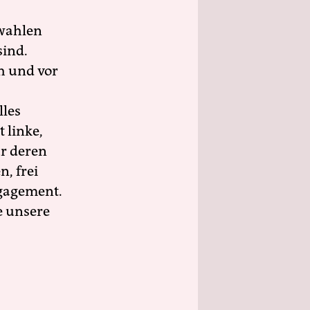
wahlen
sind.
h und vor
lles
 linke,
ür deren
n, frei
ngagement.
e unsere