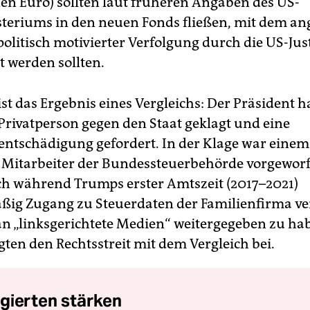
rden Euro) sollten laut früheren Angaben des US-
steriums in den neuen Fonds fließen, mit dem an
olitisch motivierter Verfolgung durch die US-Jus
t werden sollten.
st das Ergebnis eines Vergleichs: Der Präsident h
 Privatperson gegen den Staat geklagt und eine
entschädigung gefordert. In der Klage war einem
Mitarbeiter der Bundessteuerbehörde vorgewor
ch während Trumps erster Amtszeit (2017–2021)
ig Zugang zu Steuerdaten der Familienfirma ve
an „linksgerichtete Medien“ weitergegeben zu ha
gten den Rechtsstreit mit dem Vergleich bei.
gierten stärken