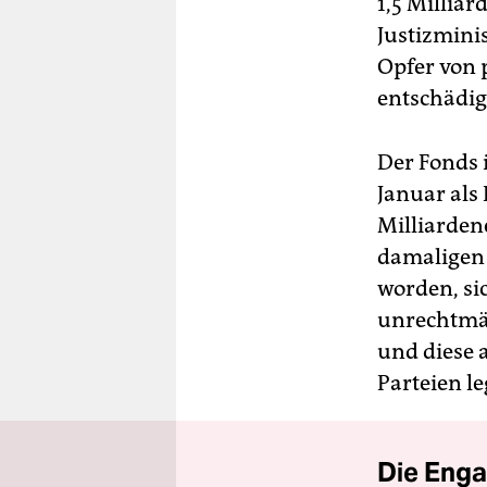
1,5 Millia
Justizmini
Opfer von p
entschädig
Der Fonds i
Januar als
Milliarden
damaligen 
worden, si
unrechtmäß
und diese 
Parteien le
Die Enga