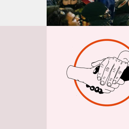
epaper login
dpa
| Die 
Medienberi
angebliche
unter Beru
plane, vor
ähnlich.
Das Weiße 
Justizmini