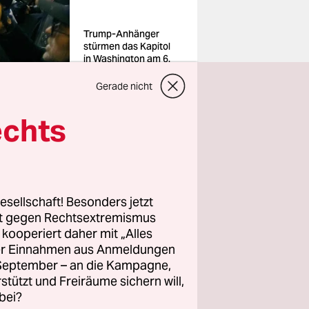
Trump-Anhänger
stürmen das Kapitol
in Washington am 6.
Januar 2021
Foto: Mostafa
Gerade nicht
Bassim/imago
echts
sfonds für
chtete
ierung
esellschaft! Besonders jetzt
rt gegen Rechtsextremismus
erichtete
z kooperiert daher mit „Alles
ller Einnahmen aus Anmeldungen
. September – an die Kampagne,
rstützt und Freiräume sichern will,
bei?
war das