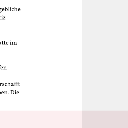
gebliche
tiz
atte im
fen
rschafft
ben. Die