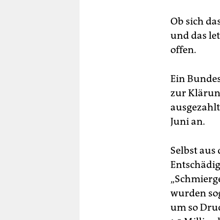
Ob sich da
und das le
offen.
Ein Bundesg
zur Klärun
ausgezahlt
Juni an.
Selbst aus
Entschädig
„Schmierge
wurden so
um so Druc