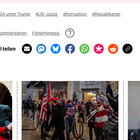
SA unter Trump
#US-Justiz
#Korruption
#Republikaner
ommentieren
Fehlerhinweis
 teilen