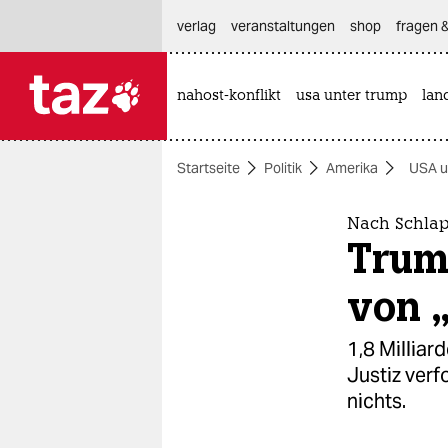
hautnavigation anspringen
hauptinhalt anspringen
footer anspringen
verlag
veranstaltungen
shop
fragen &
nahost-konflikt
usa unter trump
lan

taz zahl ich
taz zahl ich
Startseite
Politik
Amerika
USA u
themen
politik
Nach Schlap
Trum
öko
von 
gesellschaft
1,8 Milliar
kultur
Justiz verf
nichts.
sport