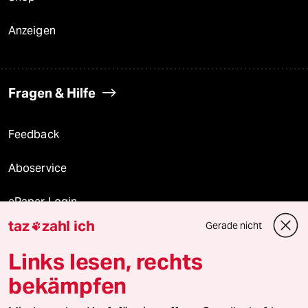
Anzeigen
Fragen & Hilfe
Feedback
Aboservice
ePaper Login
taz
zahl ich
Gerade nicht

Downloads für Abonnierende
Links lesen, rechts
bekämpfen
© 2026 taz Verlags und Vertriebs GmbH