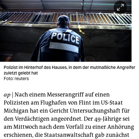
berlin
nord
wahrheit
verlag
verlag
veranstaltungen
Polizist im Hinterhof des Hauses, in dem der mutmaßliche Angreifer
zuletzt gelebt hat
shop
Foto: reuters
fragen & hilfe
ap
| Nach einem Messerangriff auf einen
Polizisten am Flughafen von Flint im US-Staat
unterstützen
Michigan hat ein Gericht Untersuchungshaft für
abo
den Verdächtigen angeordnet. Der 49-Jährige sei
am Mittwoch nach dem Vorfall zu einer Anhörung
genossenschaft
erschienen, die Staatsanwaltschaft gab zunächst