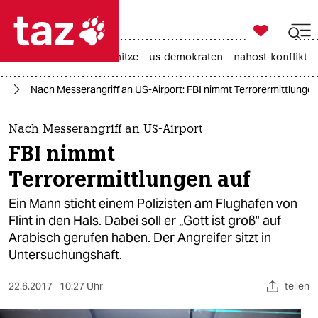

taz zahl ich
krieg in der ukraine
hitze
us-demokraten
nahost-konflikt

taz zahl ich
ka
Nach Messerangriff an US-Airport: FBI nimmt Terrorermittlungen
taz zahl ich
themen
Nach Messerangriff an US-Airport
FBI nimmt
politik
Terrorermittlungen auf
öko
Ein Mann sticht einem Polizisten am Flughafen von
Flint in den Hals. Dabei soll er „Gott ist groß“ auf
gesellschaft
Arabisch gerufen haben. Der Angreifer sitzt in
Untersuchungshaft.
kultur
sport
22.6.2017
10:27 Uhr
teilen