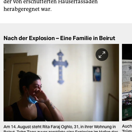
der von erschütterten Häuserfassaden
herabgeregnet war.
Nach der Explosion – Eine Familie in Beirut
Auch 
Am 14. August steht Rita Faraj Oghlo, 31, in ihrer Wohnung in
Trümm
Beirut. Zehn Tage zuvor zerstörte eine Explosion im Hafen das