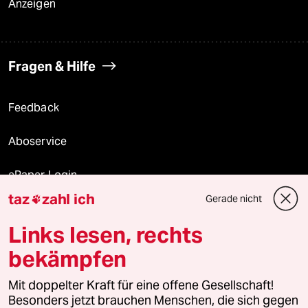
Anzeigen
Fragen & Hilfe
Feedback
Aboservice
ePaper Login
taz
zahl ich
Gerade nicht

Downloads für Abonnierende
Links lesen, rechts
bekämpfen
© 2026 taz Verlags und Vertriebs GmbH
Alle Rechte vorbehalten. Bei rechtlichen Fragen oder für Genehmigungen
Mit doppelter Kraft für eine offene Gesellschaft!
wenden Sie sich bitte an
lizenzen@taz.de
Besonders jetzt brauchen Menschen, die sich gegen