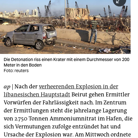
berlin
nord
wahrheit
verlag
verlag
Die Detonation riss einen Krater mit einem Durchmesser von 200
Meter in den Boden
veranstaltungen
Foto: reuters
shop
ap
| Nach der
verheerenden Explosion in der
fragen & hilfe
libanesischen Hauptstadt
Beirut gehen Ermittler
unterstützen
Vorwürfen der Fahrlässigkeit nach. Im Zentrum
der Ermittlungen steht die jahrelange Lagerung
abo
von 2.750 Tonnen Ammoniumnitrat im Hafen, die
sich Vermutungen zufolge entzündet hat und
genossenschaft
Ursache der Explosion war. Am Mittwoch ordnete