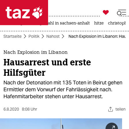

taz zahl ich
iran-krieg
landtagswahl in sachsen-anhalt
hitze
christophe

taz zahl ich
Startseite
Politik
Nahost
Nach Explosion im Libanon: Hausa
taz zahl ich
themen
Nach Explosion im Libanon
Hausarrest und erste
politik
Hilfsgüter
öko
Nach der Detonation mit 135 Toten in Beirut gehen
Ermittler dem Vorwurf der Fahrlässigkeit nach.
gesellschaft
Hafenmitarbeiter stehen unter Hausarrest.
kultur
6.8.2020
8:08 Uhr
teilen
sport