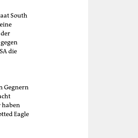
taat South
 eine
 der
, gegen
SA die
en Gegnern
acht
r haben
tted Eagle