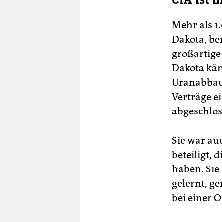
CIA ist 
Mehr als 1
Dakota, ben
großartige 
Dakota käm
Uranabbau 
Verträge e
abgeschlos
Sie war au
beteiligt,
haben. Sie
gelernt, g
bei einer 