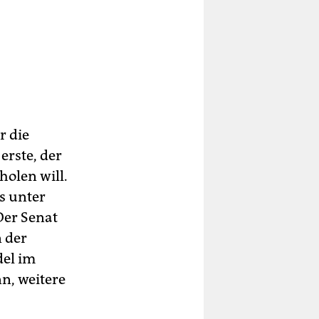
r die
erste, der
olen will.
s unter
Der Senat
n der
del im
n, weitere