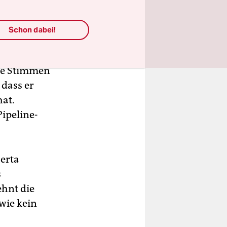
Schon dabei!
die Stimmen
 dass er
hat.
Pipeline-
berta
s
ehnt die
ie kein