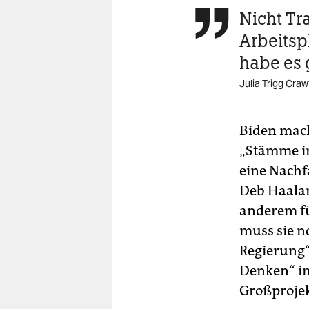
Nicht Tr

Arbeitsp
habe es 
Julia Trigg Crawf
Biden macht
„Stämme in
eine Nachf
Deb Haalan
anderem fü
muss sie no
Regierung“,
Denken“ in
Großprojek