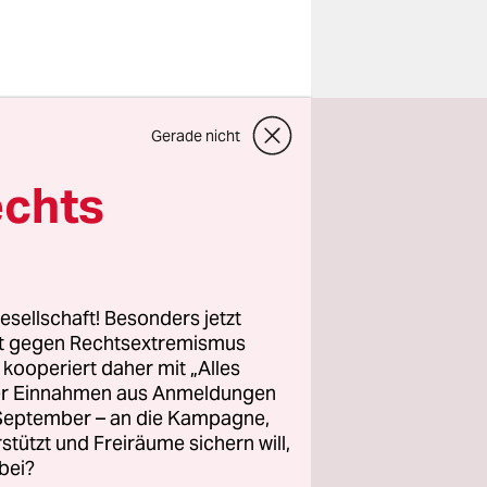
des 20.
Gerade nicht
n in
ren viele
echts
 Die
a bis in
äsident
esellschaft! Besonders jetzt
rt gegen Rechtsextremismus
z kooperiert daher mit „Alles
ller Einnahmen aus Anmeldungen
. September – an die Kampagne,
rstützt und Freiräume sichern will,
bei?