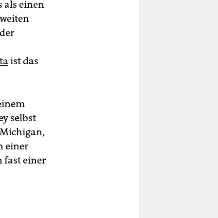
 als einen
zweiten
 der
ta
ist das
 einem
y selbst
 Michigan,
n einer
 fast einer