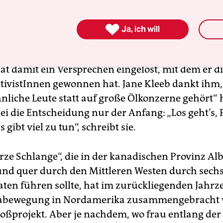

Ja, ich will
hat damit ein Versprechen eingelöst, mit dem er 
tivistInnen gewonnen hat. Jane Kleeb dankt ihm,
nliche Leute statt auf große Ölkonzerne gehört“ 
i die Entscheidung nur der Anfang: „Los geht’s, 
 gibt viel zu tun“, schreibt sie.
rze Schlange“, die in der kanadischen Provinz Al
nd quer durch den Mittleren Westen durch sech
ten führen sollte, hat im zurückliegenden Jahrz
abewegung in Nordamerika zusammengebracht w
oßprojekt. Aber je nachdem, wo frau entlang der