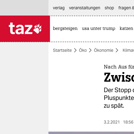
hautnavigation anspringen
hauptinhalt anspringen
footer anspringen
verlag
veranstaltungen
shop
fragen &
bergsteigen
usa unter trump
katzen

taz zahl ich
taz zahl ich
Startseite
Öko
Ökonomie
Klima
themen
politik
Nach Aus für
Zwisc
öko
Der Stopp 
gesellschaft
Pluspunkte
zu spät.
kultur
sport
3.2.2021
18:56