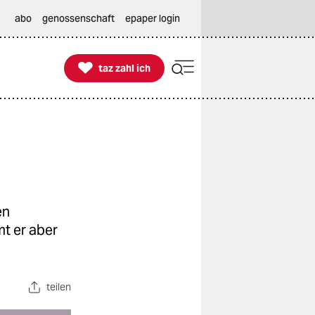
abo
genossenschaft
epaper login

taz zahl ich
taz zahl ich
en
t er aber
teilen