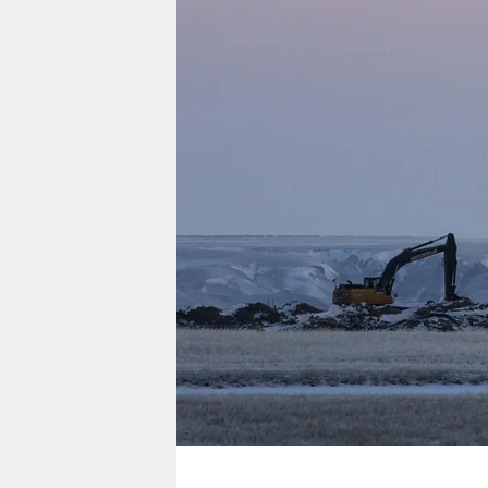
berlin
nord
wahrheit
verlag
verlag
veranstaltungen
shop
fragen & hilfe
unterstützen
abo
genossenschaft