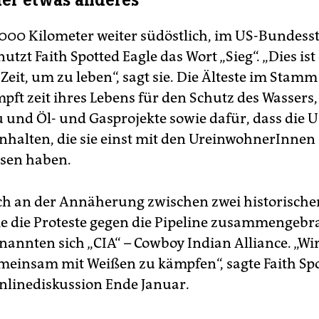
hier etwas anderes
.000 Kilometer weiter südöstlich, im US-Bundess
utzt Faith Spotted Eagle das Wort „Sieg“. „Dies ist
Zeit, um zu leben“, sagt sie. Die Älteste im Stamm
pft zeit ihres Lebens für den Schutz des Wassers
und Öl- und Gasprojekte sowie dafür, dass die U
inhalten, die sie einst mit den UreinwohnerInnen
sen haben.
ch an der Annäherung zwischen zwei historisch
 die die Proteste gegen die Pipeline zusammengebr
 nannten sich „CIA“ – Cowboy Indian Alliance. „Wi
emeinsam mit Weißen zu kämpfen“, sagte Faith Spo
Onlinediskussion Ende Januar.