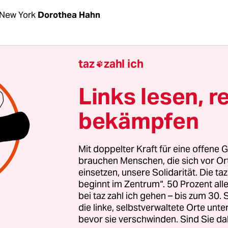
New York
Dorothea Hahn
 haben es geschafft“, jubelt Jane Kleeb am Abend 
taz
zahl ich

 Facebook. Bei der Demokratin und Klimaaktivisti
 US-Bundesstaat Nebraska sind in den letzten Jah
Links lesen, r
ampf gegen die Keystone XL zusammengelaufen.
bekämpfen
ollte schweres Öl aus dem Teersandabbau in Kanad
erien am Golf von Mexiko bringen.
Der neue US-Pr
ojekt an seinem ersten Amtstag gekippt
.
Mit doppelter Kraft für eine offene G
brauchen Menschen, die sich vor O
einsetzen, unsere Solidarität. Die ta
beginnt im Zentrum“. 50 Prozent a
bei taz zahl ich gehen – bis zum 30
die linke, selbstverwaltete Orte unte
bevor sie verschwinden. Sind Sie da