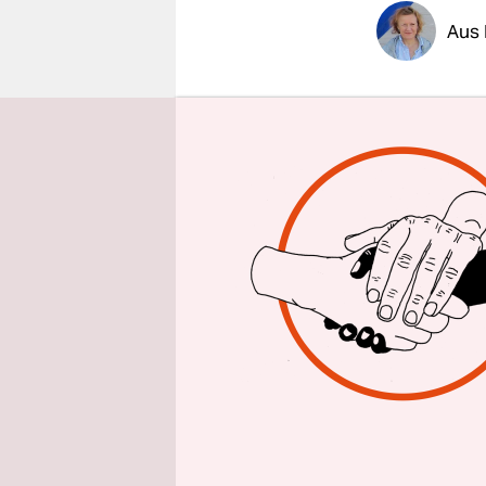
epaper login
Aus 
„Leute, wir
Januar auf
Lincoln im
Fäden im K
Pipeline s
die Raffin
hat das Pr