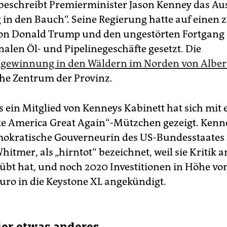
 beschreibt Premierminister Jason Kenney das Aus
 in den Bauch“. Seine Regierung hatte auf einen 
on Donald Trump und den ungestörten Fortgang
nalen Öl- und Pipelinegeschäfte gesetzt. Die
lgewinnung in den Wäldern im Norden von Alber
e Zentrum der Provinz.
 ein Mitglied von Kenneys Kabinett hat sich mit
e America Great Again“-Mützchen gezeigt. Kenne
mokratische Gouverneurin des US-Bundesstaates
itmer, als „hirntot“ bezeichnet, weil sie Kritik a
eübt hat, und noch 2020 Investitionen in Höhe von
Euro in die Keystone XL angekündigt.