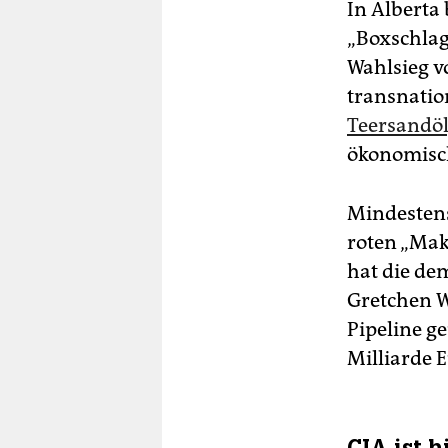
In Alberta
„Boxschlag
Wahlsieg v
transnatio
Teersandö
ökonomisch
Mindestens
roten „Mak
hat die de
Gretchen Wh
Pipeline g
Milliarde 