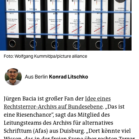
berlin
nord
wahrheit
verlag
verlag
Foto: Wolfgang Kumm/dpa/picture alliance
veranstaltungen
Aus Berlin
Konrad Litschko
shop
fragen & hilfe
Jürgen Bacia ist großer Fan der
Idee eines
unterstützen
Rechtsterror-Archivs auf Bundesebene
. „Das ist
eine Riesenchance“, sagt das Mitglied des
abo
Leitungsteams des Archivs für alternatives
genossenschaft
Schrifttum (Afas) aus Duisburg. „Dort könnte viel