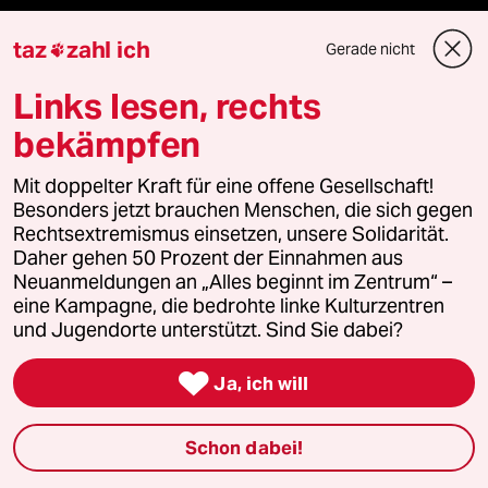
panterstiftung
taz
zahl ich
Gerade nicht

panterpreis 2026
Links lesen, rechts
bekämpfen
Podcast
Mit doppelter Kraft für eine offene Gesellschaft!
Besonders jetzt brauchen Menschen, die sich gegen
Rechtsextremismus einsetzen, unsere Solidarität.
bundestalk
Daher gehen 50 Prozent der Einnahmen aus
Neuanmeldungen an „Alles beginnt im Zentrum“ –
fernverbindung
eine Kampagne, die bedrohte linke Kulturzentren
und Jugendorte unterstützt. Sind Sie dabei?
klima update°

Ja, ich will
Mauerecho
Schon dabei!
Freie Rede