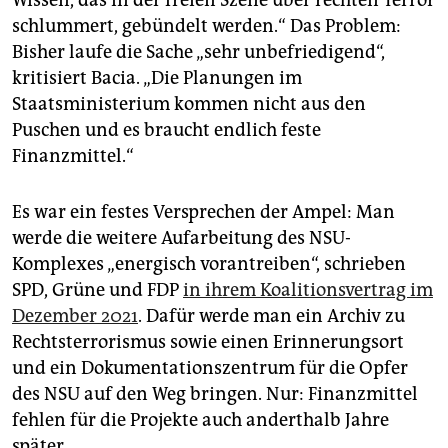
Wissen, das in der freien Szene über rechten Terror
epaper login
schlummert, gebündelt werden.“ Das Problem:
Bisher laufe die Sache „sehr unbefriedigend“,
kritisiert Bacia. „Die Planungen im
Staatsministerium kommen nicht aus den
Puschen und es braucht endlich feste
Finanzmittel.“
Es war ein festes Versprechen der Ampel: Man
werde die weitere Aufarbeitung des NSU-
Komplexes „energisch vorantreiben“, schrieben
SPD, Grüne und FDP
in ihrem Koalitionsvertrag im
Dezember 2021
. Dafür werde man ein Archiv zu
Rechtsterrorismus sowie einen Erinnerungsort
und ein Dokumentationszentrum für die Opfer
des NSU auf den Weg bringen. Nur: Finanzmittel
fehlen für die Projekte auch anderthalb Jahre
später.