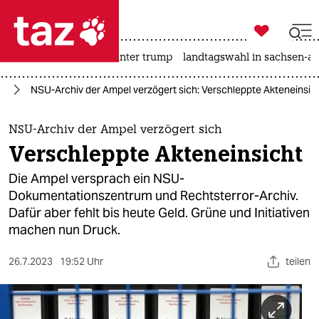

taz zahl ich
nahost-konflikt
usa unter trump
landtagswahl in sachsen-an

taz zahl ich
or
NSU-Archiv der Ampel verzögert sich: Verschleppte Akteneinsic
taz zahl ich
themen
NSU-Archiv der Ampel verzögert sich
Verschleppte Akteneinsicht
politik
Die Ampel versprach ein NSU-
öko
Dokumentationszentrum und Rechtsterror-Archiv.
Dafür aber fehlt bis heute Geld. Grüne und Initiativen
gesellschaft
machen nun Druck.
kultur
26.7.2023
19:52 Uhr
teilen
sport