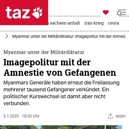

taz zahl ich
hitze
landtagswahl in sachsen-anhalt
iran-krieg
ceuta

taz zahl ich
ar
Myanmar unter der Militärdiktatur: Imagepolitur mit der Amnest
taz zahl ich
themen
Myanmar unter der Militärdiktatur
Imagepolitur mit der
politik
Amnestie von Gefangenen
öko
Myanmars Generäle haben erneut die Freilassung
mehrerer tausend Gefangener verkündet. Ein
gesellschaft
politischer Kurswechsel ist damit aber nicht
verbunden.
kultur
sport
5.1.2025
18:35 Uhr
teilen