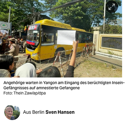
berlin
nord
wahrheit
verlag
verlag
veranstaltungen
shop
Angehörige warten in Yangon am Eingang des berüchtigten Insein-
fragen & hilfe
Gefängnisses auf amnestierte Gefangene
Foto: Thein Zaw/ap/dpa
unterstützen
abo
Aus Berlin
Sven Hansen
genossenschaft