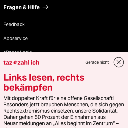
Fragen & Hilfe
Feedback
Aboservice
ePaper Login
taz
zahl ich
Gerade nicht

Downloads für Abonnierende
Links lesen, rechts
bekämpfen
© 2026 taz Verlags und Vertriebs GmbH
Alle Rechte vorbehalten. Bei rechtlichen Fragen oder für Genehmigungen
Mit doppelter Kraft für eine offene Gesellschaft!
wenden Sie sich bitte an
lizenzen@taz.de
Besonders jetzt brauchen Menschen, die sich gegen
Rechtsextremismus einsetzen, unsere Solidarität.
Daher gehen 50 Prozent der Einnahmen aus
Feedback
Redaktionsstatut
Kommune-Richtlinien
KI-
Neuanmeldungen an „Alles beginnt im Zentrum“ –