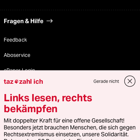
Fragen & Hilfe
Feedback
Aboservice
ePaper Login
taz
zahl ich
Gerade nicht

Downloads für Abonnierende
Links lesen, rechts
bekämpfen
© 2026 taz Verlags und Vertriebs GmbH
Alle Rechte vorbehalten. Bei rechtlichen Fragen oder für Genehmigungen
Mit doppelter Kraft für eine offene Gesellschaft!
wenden Sie sich bitte an
lizenzen@taz.de
Besonders jetzt brauchen Menschen, die sich gegen
Rechtsextremismus einsetzen, unsere Solidarität.