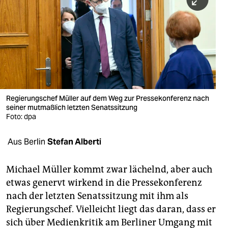
berlin
nord
wahrheit
verlag
verlag
Regierungschef Müller auf dem Weg zur Pressekonferenz nach
seiner mutmaßlich letzten Senatssitzung
veranstaltungen
Foto: dpa
shop
Aus Berlin
Stefan Alberti
fragen & hilfe
unterstützen
Michael Müller kommt zwar lächelnd, aber auch
etwas genervt wirkend in die Pressekonferenz
abo
nach der letzten Senatssitzung mit ihm als
Regierungschef. Vielleicht liegt das daran, dass er
genossenschaft
sich über Medienkritik am Berliner Umgang mit