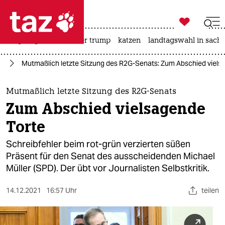

taz zahl ich
bergsteigen
usa unter trump
katzen
landtagswahl in sachs

taz zahl ich
in
Mutmaßlich letzte Sitzung des R2G-Senats: Zum Abschied viels
taz zahl ich
themen
Mutmaßlich letzte Sitzung des R2G-Senats
Zum Abschied vielsagende
politik
Torte
öko
Schreibfehler beim rot-grün verzierten süßen
Präsent für den Senat des ausscheidenden Michael
gesellschaft
Müller (SPD). Der übt vor Journalisten Selbstkritik.
kultur
14.12.2021
16:57 Uhr
teilen
sport