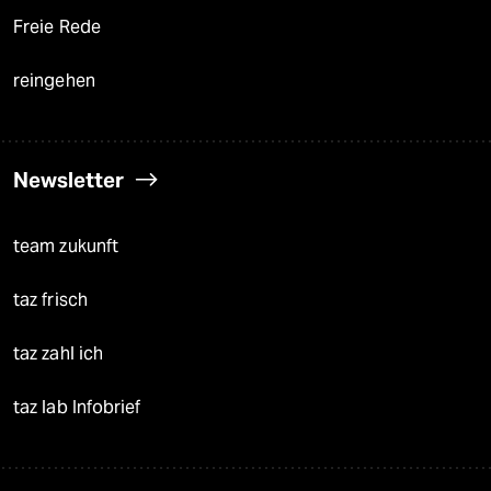
Freie Rede
reingehen
Newsletter
team zukunft
taz frisch
taz zahl ich
taz lab Infobrief