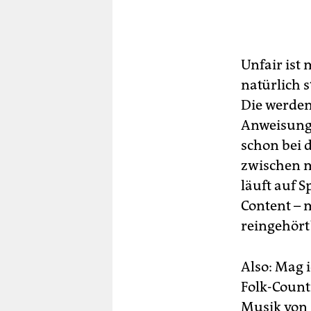
Unfair ist
natürlich 
Die werden
Anweisunge
schon bei 
zwischen 
läuft auf 
Content – 
reingehört
Also: Mag i
Folk-Count
Musik von 