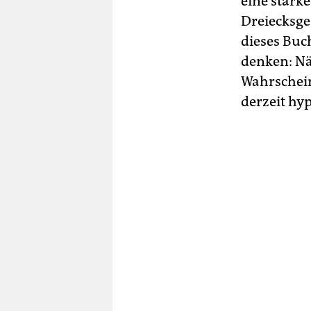
eine stark
Dreiecksge
dieses Buc
denken: Nä
Wahrschein
derzeit hyp