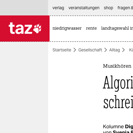
hautnavigation anspringen
hauptinhalt anspringen
footer anspringen
verlag
veranstaltungen
shop
fragen &
niedrigwasser
rente
landtagswahl i

taz zahl ich
taz zahl ich
Startseite
Gesellschaft
Alltag
Kü
themen
politik
Musikhören 
Algor
öko
gesellschaft
schre
kultur
sport
Kolumne
Dig
von
Svenja 