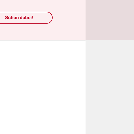
reich hat.
 Ahnung von
Schon dabei!
ss
ende