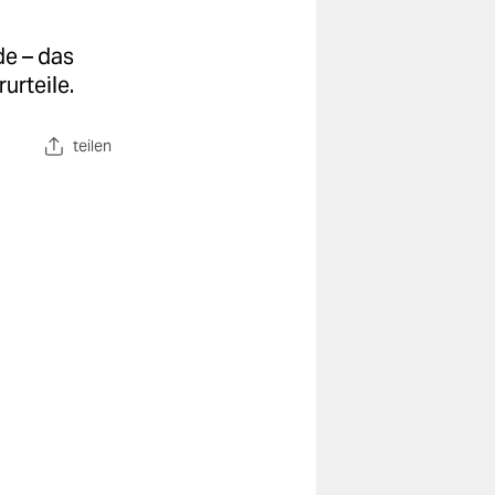
de – das
urteile.
teilen