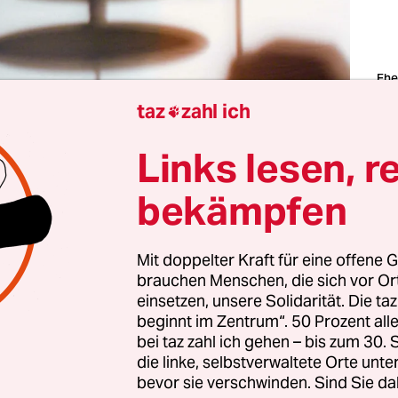
Ehe
exp
taz
zahl ich
mit

Git
Fot
Links lesen, r
bekämpfen
einiger Zeit habe ich einen fiesen Ohrwurm. Er ist
er da, zum Glück. Manchmal taucht er ab und d
, wie ein sporadischer Albtraum. Dabei mag ich 
Mit doppelter Kraft für eine offene G
l. Wobei – das so zu behaupten, ist unfair. Ich h
brauchen Menschen, die sich vor O
einsetzen, unsere Solidarität. Die ta
e gegeben, von mir gemocht zu werden.
beginnt im Zentrum“. 50 Prozent a
bei taz zahl ich gehen – bis zum 30
r deshalb reingehört, weil es ein mit
Künstlicher
die linke, selbstverwaltete Orte unte
erter Song ist, um den ein Hype läuft, und der be
bevor sie verschwinden. Sind Sie da