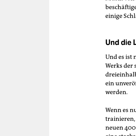
beschäftig
einige Sch
Und die 
Und es ist 
Werks der 
dreieinhal
ein unverö
werden.
Wenn es nu
trainieren
neuen 400-S