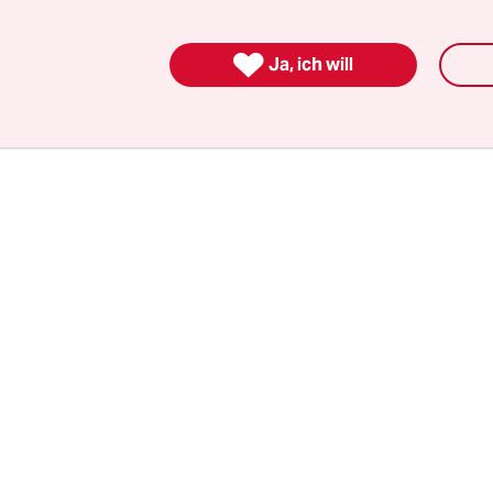
ienst Spotify mittlerweile Abrufe im Millionenbe
abe lange genug selbst Musik gemacht, um eine

Ja, ich will
r zu bekommen. Und daher immer zu wollen, da
avon leben können und weiter auf neue, spann
che Ideen kommen.