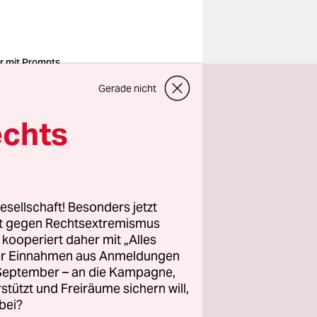
r mit Prompts
erimentieren, als
 Drumset und
Gerade nicht
arre
o: shotshop/imago
echts
 nicht
ann wieder
den Song
esellschaft! Besonders jetzt
abe ihm nie
rt gegen Rechtsextremismus
z kooperiert daher mit „Alles
ller Einnahmen aus Anmeldungen
. September – an die Kampagne,
 Intelligenz
rstützt und Freiräume sichern will,
im
bei?