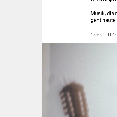
berlin
nord
Musik, die 
geht heute 
wahrheit
verlag
1.8.2025
11:43
verlag
veranstaltungen
shop
fragen & hilfe
unterstützen
abo
genossenschaft