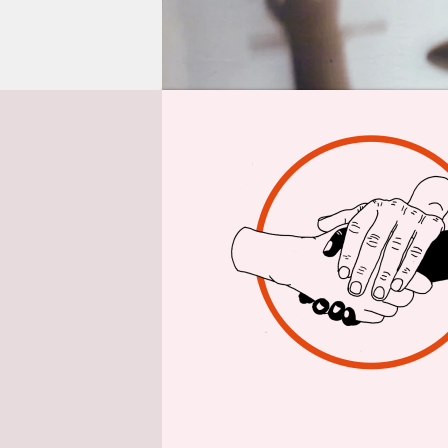
epaper login
S
eit 
imm
auf
nicht einma
eine Chanc
Ich habe nu
(KI) generi