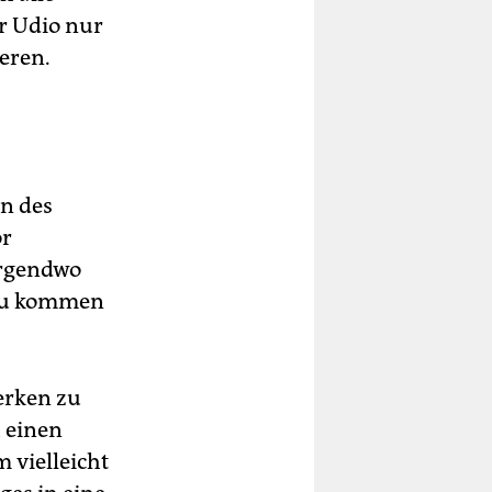
r Udio nur
eren.
an des
or
irgendwo
dazu kommen
erken zu
 einen
 vielleicht