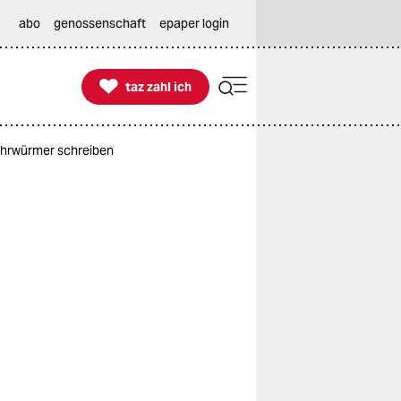
abo
genossenschaft
epaper login

taz zahl ich
taz zahl ich
 Ohrwürmer schreiben