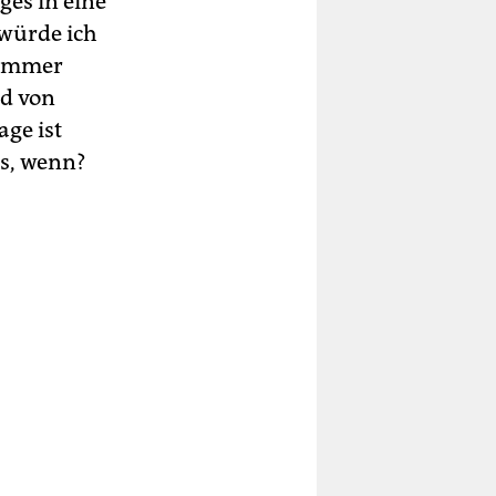
ges in eine
 würde ich
r immer
nd von
ge ist
as, wenn?