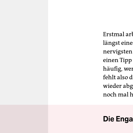
Erstmal ar
längst eine
nervigsten
einen Tipp
häufig, we
fehlt also
wieder abg
noch mal h
Die Enga