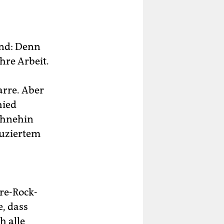
und: Denn
hre Arbeit.
arre. Aber
hied
Ohnehin
duziertem
hre-Rock-
, dass
h alle