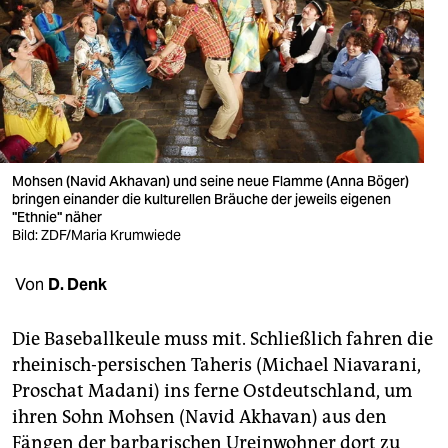
berlin
nord
wahrheit
verlag
verlag
Mohsen (Navid Akhavan) und seine neue Flamme (Anna Böger)
bringen einander die kulturellen Bräuche der jeweils eigenen
veranstaltungen
"Ethnie" näher
Bild: ZDF/Maria Krumwiede
shop
Von
D. Denk
fragen & hilfe
unterstützen
Die Baseballkeule muss mit. Schließlich fahren die
rheinisch-persischen Taheris (Michael Niavarani,
abo
Proschat Madani) ins ferne Ostdeutschland, um
genossenschaft
ihren Sohn Mohsen (Navid Akhavan) aus den
Fängen der barbarischen Ureinwohner dort zu