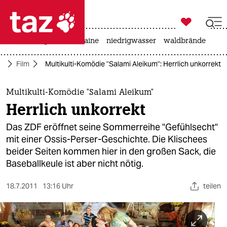

taz zahl ich
hitze
krieg in der ukraine
niedrigwasser
waldbrände

taz zahl ich
ur
Film
Multikulti-Komödie "Salami Aleikum": Herrlich unkorrekt
taz zahl ich
themen
Multikulti-Komödie "Salami Aleikum"
Herrlich unkorrekt
politik
Das ZDF eröffnet seine Sommerreihe "Gefühlsecht"
öko
mit einer Ossis-Perser-Geschichte. Die Klischees
beider Seiten kommen hier in den großen Sack, die
gesellschaft
Baseballkeule ist aber nicht nötig.
kultur
18.7.2011
13:16 Uhr
teilen
sport