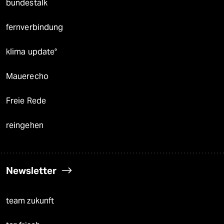
bundestalk
fernverbindung
klima update°
Mauerecho
Freie Rede
reingehen
Newsletter
team zukunft