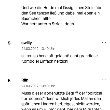
Und wie die Holde mal lässig einen Stein über
den See tanzen ließ und dabei mal eben ein
Bäumchen fällte.
War nett unterm Strich, doch.
swilly
S
24.03.2012
,
13:40 Uhr
selten so herzhaft gelacht! echt grandiose
Komödie! Einfach herzich!
Riin
R
24.03.2012
,
13:40 Uhr
Muss dieser abgenutzte Begriff der "political
correctness" denn wirklich jedes Mal an den
spärlichen Haaren herbeigeschleift werden,
wenn es um Humor geht, bei dem Migranten