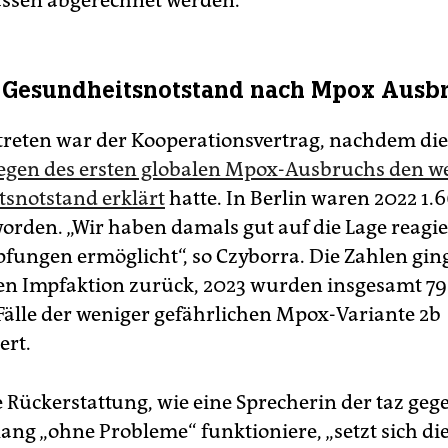
ssen abgerechnet werden.
 Gesundheitsnotstand nach Mpox Ausbr
etreten war der Kooperationsvertrag, nachdem di
wegen des ersten globalen Mpox-Ausbruchs den w
snotstand erklärt
hatte. In Berlin waren 2022 1.6
orden. „Wir haben damals gut auf die Lage reagi
pfungen ermöglicht“, so Czyborra. Die Zahlen gi
ten Impfaktion zurück, 2023 wurden insgesamt 7
 Fälle der weniger gefährlichen Mpox-Variante 2b
ert.
 Rückerstattung, wie eine Sprecherin der taz ge
lang „ohne Probleme“ funktioniere, „setzt sich di