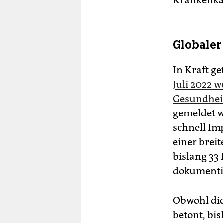
Krankenka
Globaler
In Kraft g
Juli 2022 
Gesundheit
gemeldet w
schnell Im
einer brei
bislang 33
dokumenti
Obwohl die
betont, bis