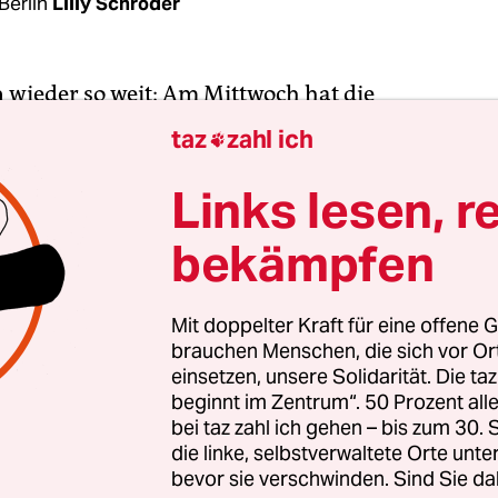
Berlin
Lilly Schröder
n wieder so weit: Am Mittwoch hat die
heitsorganisation (WHO) den weltweiten
taz
zahl ich

snotstand ausgerufen – die höchstmögliche inte
. Grund dafür ist eine neue ansteckendere und
Links lesen, r
ere Variante des Virus Mpox, der derzeit primär 
bekämpfen
hen Kontinent wütet.
stag wurde der
erste europäische Mpox-Fall der 
Mit doppelter Kraft für eine offene G
brauchen Menschen, die sich vor O
b in Schweden diagnostiziert
. In Deutschland und
einsetzen, unsere Solidarität. Die ta
Senatsgesundheitsverwaltung bislang keine Fälle 
beginnt im Zentrum“. 50 Prozent a
ekannt. Doch die Erfahrungen der Corona-Pande
bei taz zahl ich gehen – bis zum 30
s nur eine Frage der Zeit ist, bis das Virus auch di
die linke, selbstverwaltete Orte unte
bevor sie verschwinden. Sind Sie da
 erreicht. Das weiß auch Gesundheitssenatorin I