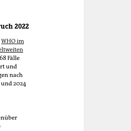
uch 2022
e
WHO im
eltweiten
68 Fälle
ert und
ngen nach
9 und 2024
genüber
e