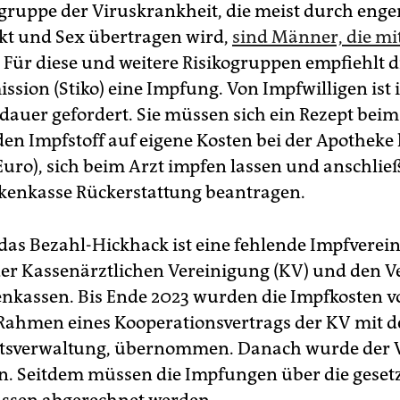
ogruppe der Viruskrankheit, die meist durch enge
t und Sex übertragen wird,
sind Männer, die m
. Für diese und weitere Risikogruppen empfiehlt d
sion (Stiko) eine Impfung. Von Impfwilligen ist i
dauer gefordert. Sie müssen sich ein Rezept beim
den Impfstoff auf eigene Kosten bei der Apotheke
Euro), sich beim Arzt impfen lassen und anschlie
kenkasse Rückerstattung beantragen.
das Bezahl-Hickhack ist eine fehlende Impfvere
er Kassenärztlichen Vereinigung (KV) und den 
nkassen. Bis Ende 2023 wurden die Impfkosten 
 Rahmen eines Kooperationsvertrags der KV mit d
tsverwaltung, übernommen. Danach wurde der V
. Seitdem müssen die Impfungen über die geset