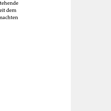
stehende
seit dem
emachten