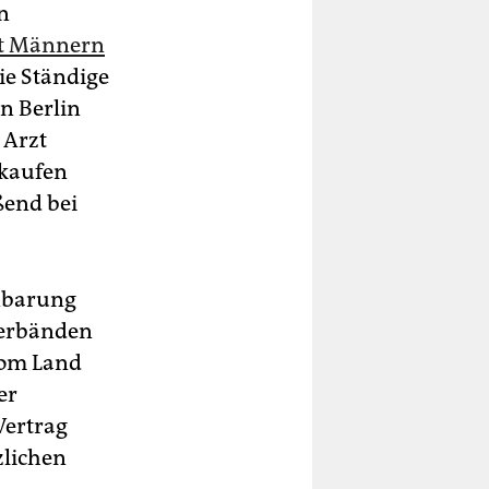
n
it Männern
ie Ständige
n Berlin
 Arzt
 kaufen
ßend bei
inbarung
Verbänden
vom Land
er
ertrag
zlichen