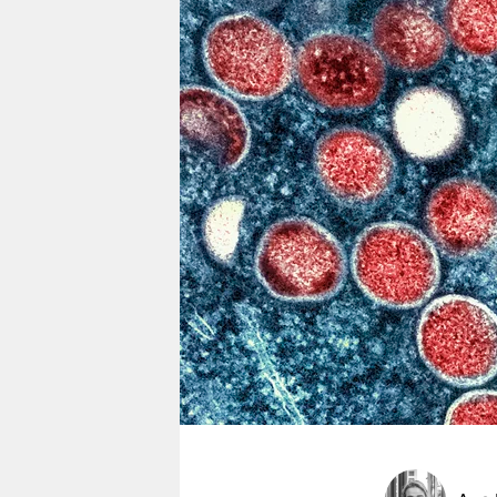
berlin
nord
wahrheit
verlag
verlag
veranstaltungen
shop
fragen & hilfe
unterstützen
abo
genossenschaft