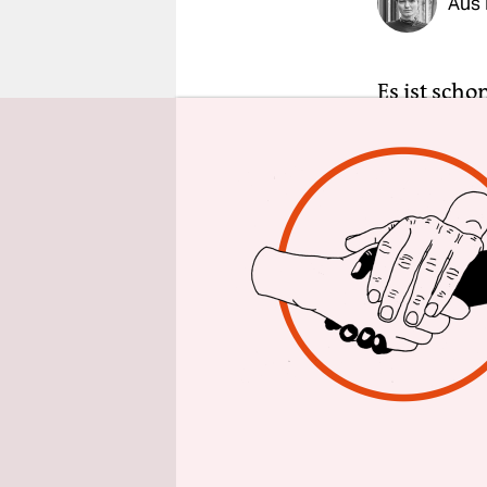
Aus 
epaper login
Es ist scho
Weltgesund
Gesundheit
Alarmstufe
gefährlich
afrikanisc
Am Donner
Variante 1
sind laut 
Erregers b
uns, dass e
Hauptstadt