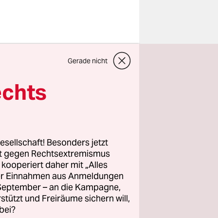
Gerade nicht
rnationale
echts
auf dem
Virus-
esellschaft! Besonders jetzt
rt gegen Rechtsextremismus
 Berlin
z kooperiert daher mit „Alles
des neuen
ller Einnahmen aus Anmeldungen
mie lehren
. September – an die Kampagne,
e
rstützt und Freiräume sichern will,
bei?
na