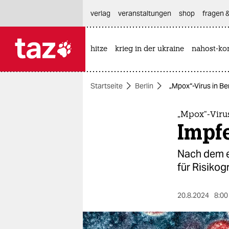
hautnavigation anspringen
hauptinhalt anspringen
footer anspringen
verlag
veranstaltungen
shop
fragen &
hitze
krieg in der ukraine
nahost-kon

taz zahl ich
taz zahl ich
Startseite
Berlin
„Mpox“-Virus in Be
themen
politik
„Mpox“-Virus
Impf
öko
Nach dem er
gesellschaft
für Risikog
kultur
20.8.2024
8:00
sport