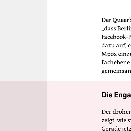
Der Queerb
„dass Berli
Facebook-P
dazu auf, 
Mpox einzu
Fachebene 
gemeinsam
Die Enga
Der drohe
zeigt, wie
Gerade jet