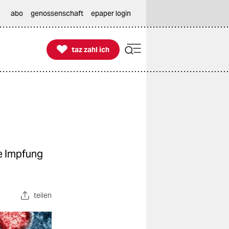
abo
genossenschaft
epaper login

taz zahl ich
taz zahl ich
ie Impfung
teilen