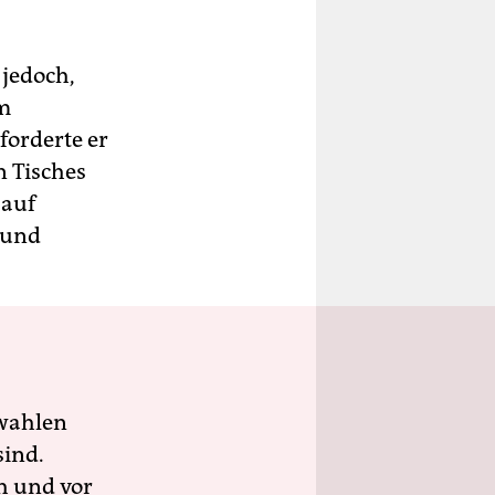
 jedoch,
em
forderte er
n Tisches
„auf
 und
wahlen
sind.
h und vor