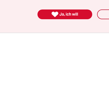
SPD): „Wir beobachten die Lage sehr genau und be
nde Maßnahmen vor“, kündigte sie am Freitag an

Ja, ich will