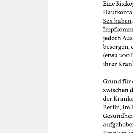
Eine Risik
Hautkontak
Sex haben
Impfkommis
jedoch Aus
besorgen, 
(etwa 200 
ihrer Kran
Grund für 
zwischen d
der Kranke
Berlin, im
Gesundhei
aufgehoben