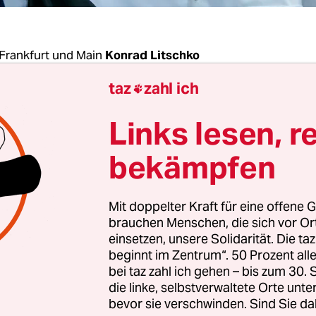
Frankfurt und Main
Konrad Litschko
taz
zahl ich

e lassen Stephan Ernst nicht los. Irmgard Braun-L
Links lesen, r
 und
Jan-Hendrik Lübcke
starren auf den Angekla
edes seiner Worte. Noch am Vortag hatten sie eing
bekämpfen
 „reinen Tisch“ mache. Und nun spricht der 46-Jä
an ihrem Mann und Vater
.
Mit doppelter Kraft für eine offene G
brauchen Menschen, die sich vor O
 vor dem Mord Gedanken gemacht habe, dass er d
einsetzen, unsere Solidarität. Die ta
beginnt im Zentrum“. 50 Prozent a
ebten Menschen nehmen werde, fragt Holger Matt
bei taz zahl ich gehen – bis zum 30
Familie. Ernst zögert, starrt auf den Tisch vor sic
die linke, selbstverwaltete Orte unte
ir nicht gemacht.“ Ob er daran gedacht habe, das
bevor sie verschwinden. Sind Sie da