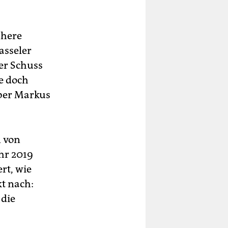
ühere
asseler
er Schuss
be doch
Aber Markus
n von
hr 2019
rt, wie
kt nach:
 die