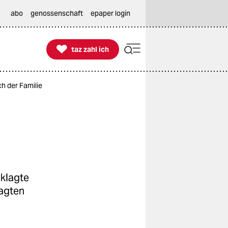
abo
genossenschaft
epaper login

taz zahl ich
taz zahl ich
ch der Familie
klagte
lagten