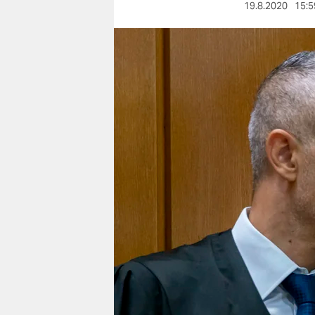
berlin
19.8.2020
15:5
nord
wahrheit
verlag
verlag
veranstaltungen
shop
fragen & hilfe
unterstützen
abo
genossenschaft