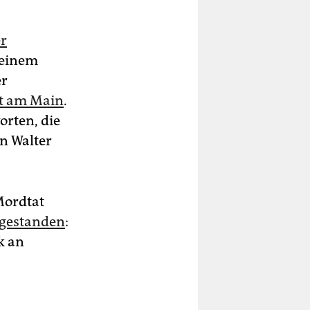
er
 einem
er
rt am Main
.
orten, die
n Walter
 Mordtat
t gestanden
:
k an