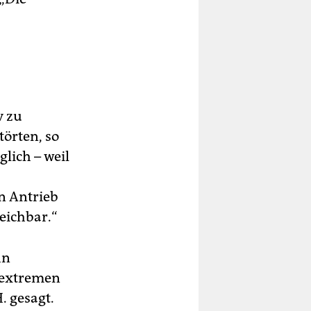
v zu
törten, so
lich – weil
in Antrieb
reichbar.“
hn
„extremen
 gesagt.