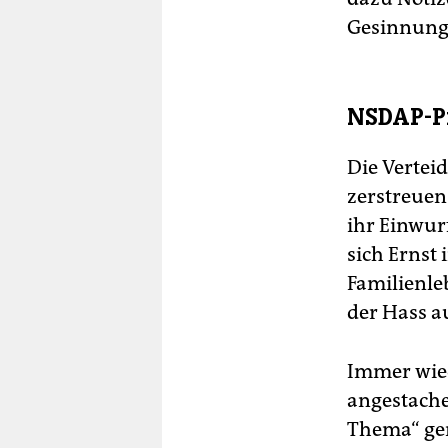
Gesinnung“
NSDAP-P
Die Vertei
zerstreuen.
ihr Einwur
sich Ernst 
Familienleb
der Hass au
Immer wied
angestache
Thema“ gem