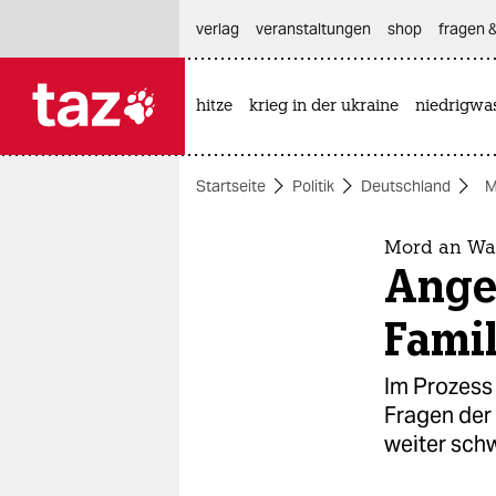
hautnavigation anspringen
hauptinhalt anspringen
footer anspringen
verlag
veranstaltungen
shop
fragen &
hitze
krieg in der ukraine
niedrigwa

taz zahl ich
taz zahl ich
Startseite
Politik
Deutschland
M
themen
politik
Mord an Wal
Angek
öko
Famil
gesellschaft
Im Prozess
kultur
Fragen der
weiter schw
sport