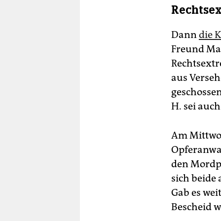
Rechtsex
Dann
die 
Freund Mar
Rechtsextr
aus Verseh
geschossen
H. sei auch
Am Mittwoc
Opferanwal
den Mordpl
sich beide 
Gab es weit
Bescheid w