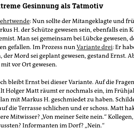
treme Gesinnung als Tatmotiv
Kehrtwende
: Nun sollte der Mitangeklagte und fr
kus H. der Schütze gewesen sein, ebenfalls ein K
emist. Man sei gemeinsam bei Lübcke gewesen, d
en gefallen. Im Prozess nun
Variante drei
: Er ha
, der Mord sei geplant gewesen, gestand Ernst. 
 mit vor Ort gewesen.
h bleibt Ernst bei dieser Variante. Auf die Frage
t Holger Matt räumt er nochmals ein, im Frühja
an mit Markus H. geschmiedet zu haben. Schilde
auf die Terrasse schlichen und er schoss. Matt ha
ere Mitwisser? „Von meiner Seite nein.“ Kollegen,
ussten? Informanten im Dorf? „Nein.“