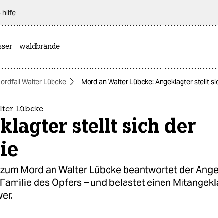
 hilfe
sser
waldbrände
ordfall Walter Lübcke
Mord an Walter Lübcke: Angeklagter stellt si
ter Lübcke
lagter stellt sich der
ie
 zum Mord an Walter Lübcke beantwortet der Ange
 Familie des Opfers – und belastet einen Mitangek
er.