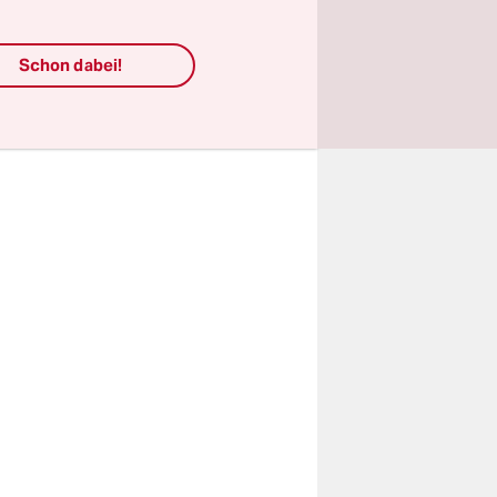
genießen?
 es ganz
 auch hier:
Schon dabei!