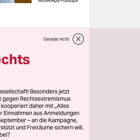
Wittek/epa Pool/dpa
Gerade nicht
übcke,
echts
gten,
efordert,
hrige. Über
esellschaft! Besonders jetzt
rt gegen Rechtsextremismus
er Familie
z kooperiert daher mit „Alles
ller Einnahmen aus Anmeldungen
, der
. September – an die Kampagne,
h. „Nein,
rstützt und Freiräume sichern will,
s Walter
bei?