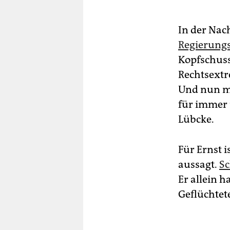
In der Nac
Regierungs
Kopfschuss,
Rechtsextr
Und nun mu
für immer 
Lübcke.
Für Ernst i
aussagt.
Sc
Er allein 
Geflüchtet