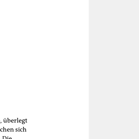
, überlegt
achen sich
„Die