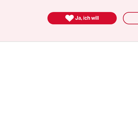
h leben wollte, den bevorstehenden Ruhestand 
kt Ernst, diesmal viele Sekunden lang, im Saal ist

rf ich meinen Anwalt sprechen?“ Dann antwortet er
Ja, ich will
abe ich mir keine Gedanken gemacht.“