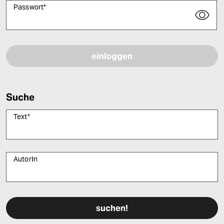
Passwort
*
Bitte füllen Sie alle Pflichtfelder (*) aus, um fortfahren zu können.
Suche
Text
*
AutorIn
Bitte füllen Sie alle Pflichtfelder (*) aus, um fortfahren zu können.