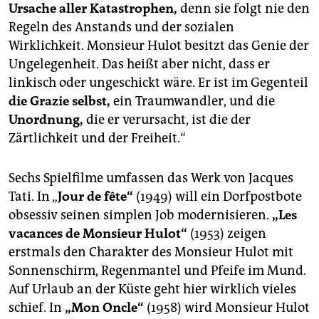
epaper login
Ursache aller Katastrophen,
denn sie folgt nie den
Regeln des Anstands und der sozialen
Wirklichkeit. Monsieur Hulot besitzt das Genie der
Ungelegenheit. Das heißt aber nicht, dass er
linkisch oder ungeschickt wäre. Er ist im Gegenteil
die Grazie selbst,
ein Traumwandler, und die
Unordnung,
die er verursacht, ist die der
Zärtlichkeit und der Freiheit.“
Sechs Spielfilme umfassen das Werk von Jacques
Tati. In „
Jour de fête“
(1949) will ein Dorfpostbote
obsessiv seinen simplen Job modernisieren.
„Les
vacances de Monsieur Hulot“
(1953) zeigen
erstmals den Charakter des Monsieur Hulot mit
Sonnenschirm, Regenmantel und Pfeife im Mund.
Auf Urlaub an der Küste geht hier wirklich vieles
schief. In
„Mon Oncle“
(1958) wird Monsieur Hulot