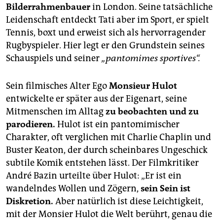
berlin
Bilderrahmenbauer
in London. Seine tatsächliche
Leidenschaft entdeckt Tati aber im Sport, er spielt
nord
Tennis, boxt und erweist sich als hervorragender
wahrheit
Rugbyspieler. Hier legt er den Grundstein seines
Schauspiels und seiner
„pantomimes sportives“.
verlag
Sein filmisches Alter Ego
Monsieur Hulot
verlag
entwickelte er später aus der Eigenart, seine
veranstaltungen
Mitmenschen im Alltag
zu beobachten und zu
parodieren.
Hulot ist ein pantomimischer
shop
Charakter, oft verglichen mit Charlie Chaplin und
fragen & hilfe
Buster Keaton, der durch scheinbares Ungeschick
subtile Komik entstehen lässt. Der Filmkritiker
unterstützen
André Bazin urteilte über Hulot: „Er ist ein
abo
wandelndes Wollen und Zögern,
sein Sein ist
Diskretion.
Aber natürlich ist diese Leichtigkeit,
genossenschaft
mit der Monsier Hulot die Welt berührt, genau die