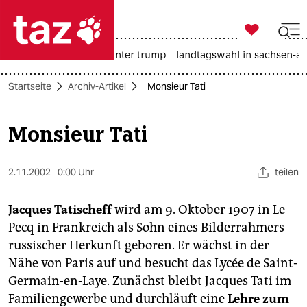

taz zahl ich
nahost-konflikt
usa unter trump
landtagswahl in sachsen-an

taz zahl ich
Startseite
Archiv-Artikel
Monsieur Tati
taz zahl ich
themen
Monsieur Tati
politik
2.11.2002
0:00 Uhr
teilen
öko
Jacques Tatischeff
wird am 9. Oktober 1907 in Le
gesellschaft
Pecq in Frankreich als Sohn eines Bilderrahmers
russischer Herkunft geboren. Er wächst in der
kultur
Nähe von Paris auf und besucht das Lycée de Saint-
sport
Germain-en-Laye. Zunächst bleibt Jacques Tati im
Familiengewerbe und durchläuft eine
Lehre zum