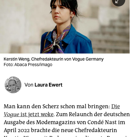
berlin
nord
wahrheit
verlag
verlag
Kerstin Weng, Chefredakteurin von Vogue Germany
Foto: Abaca Press/imago
veranstaltungen
shop
Von
Laura Ewert
fragen & hilfe
unterstützen
Man kann den Scherz schon mal bringen:
Die
Vogue
ist jetzt woke
. Zum Relaunch der deutschen
abo
Ausgabe des Modemagazins von Condé Nast im
genossenschaft
April 2022 brachte die neue Chefredakteurin