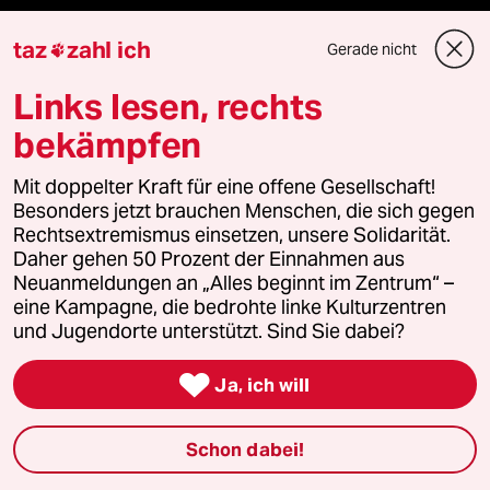
Le Monde diplomatique
taz
zahl ich
Gerade nicht

taz Archiv
Links lesen, rechts
bekämpfen
Mehr taz Angebote
Mit doppelter Kraft für eine offene Gesellschaft!
Besonders jetzt brauchen Menschen, die sich gegen
Rechtsextremismus einsetzen, unsere Solidarität.
Reisen
Daher gehen 50 Prozent der Einnahmen aus
Neuanmeldungen an „Alles beginnt im Zentrum“ –
eine Kampagne, die bedrohte linke Kulturzentren
Kantine
und Jugendorte unterstützt. Sind Sie dabei?
Shop

Ja, ich will
Anzeigen
Schon dabei!