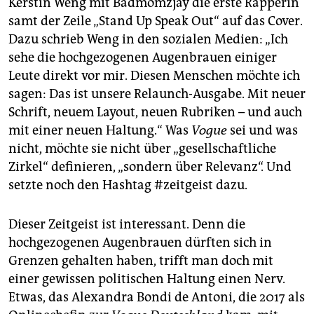
Kerstin Weng mit Badmomzjay die erste Rapperin
epaper login
samt der Zeile „Stand Up Speak Out“ auf das Cover.
Dazu schrieb Weng in den sozialen Medien: „Ich
sehe die hochgezogenen Augenbrauen einiger
Leute direkt vor mir. Diesen Menschen möchte ich
sagen: Das ist unsere Relaunch-Ausgabe. Mit neuer
Schrift, neuem Layout, neuen Rubriken – und auch
mit einer neuen Haltung.“ Was
Vogue
sei und was
nicht, möchte sie nicht über „gesellschaftliche
Zirkel“ definieren, „sondern über Relevanz“. Und
setzte noch den Hashtag #zeitgeist dazu.
Dieser Zeitgeist ist interessant. Denn die
hochgezogenen Augenbrauen dürften sich in
Grenzen gehalten haben, trifft man doch mit
einer gewissen politischen Haltung einen Nerv.
Etwas, das Alexandra Bondi de Antoni, die 2017 als