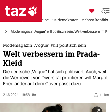

taz zahl ich
hitze
krieg in der ukraine
us-demokraten
nahost-konflikt

taz zahl ich
en
Modemagazin „Vogue“ will politisch sein: Welt verbessern im Pra
taz zahl ich
themen
Modemagazin „Vogue“ will politisch sein
Welt verbessern im Prada-
politik
Kleid
öko
Die deutsche „Vogue“ hat sich politisiert. Auch, weil
die Werbewelt von Diversität profitieren will. Margot
gesellschaft
Friedländer auf dem Cover passt dazu.
kultur
21.6.2024
19:58 Uhr
teilen
sport