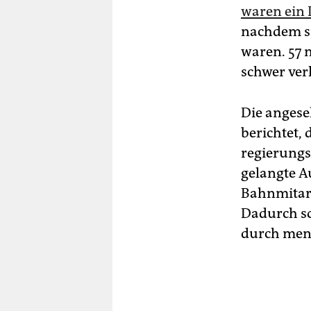
waren ein 
nachdem si
waren. 57 
schwer verl
Die anges
berichtet,
regierungs
gelangte 
Bahnmitarb
Dadurch so
durch mens