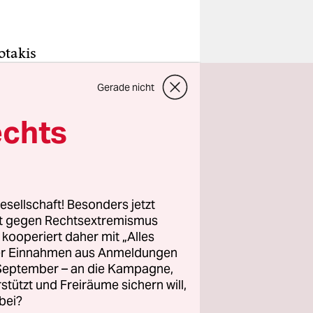
otakis
 Nikos
Gerade nicht
atischen
ittstärkste
echts
nt.
rag
thener
esellschaft! Besonders jetzt
ng „Neue
rt gegen Rechtsextremismus
“ (6 Sitze).
z kooperiert daher mit „Alles
ller Einnahmen aus Anmeldungen
n der
. September – an die Kampagne,
chische
rstützt und Freiräume sichern will,
itsotakis
bei?