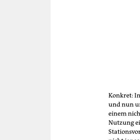
Konkret: I
und nun um
einem nich
Nutzung ei
Stationsvo