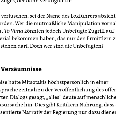
s Zuges, der dann verunglückte.
 vertuschen, sei der Name des Lokführers absicht
orden. Wer die mutmaßliche Manipulation vorna
ut
To Vima
könnten jedoch Unbefugte Zugriff auf
rial bekommen haben, das nur den Ermittlern 
stehen darf. Doch wer sind die Unbefugten?
 Versäumnisse
ise hatte Mitsotakis höchstpersönlich in einer
prache zeitnah zu der Veröffentlichung des offe
ten Dialogs gesagt, „alles“ deute auf menschlich
ksursache hin. Dies gibt Kritikern Nahrung, dass 
sentierte Narrativ der Regierung nur dazu dienen 