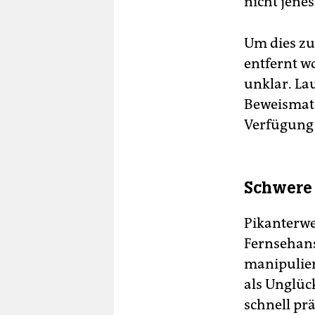
nicht jene
Um dies zu
entfernt w
unklar. La
Beweismate
Verfügung 
Schwere
Pikanterwe
Fernsehans
manipulier
als Unglüc
schnell prä