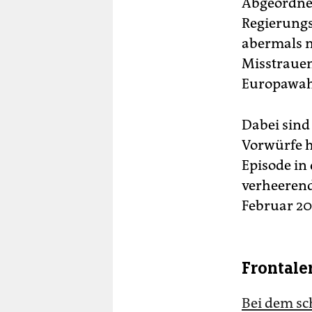
Abgeordnet
Regierungs
abermals n
Misstraue
Europawahl
Dabei sind
Vorwürfe h
Episode in 
verheerend
Februar 20
Frontal
Bei dem sc