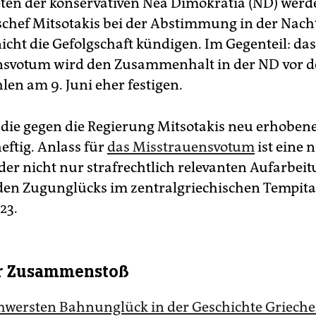
en der konservativen Nea Dimokratia (ND) werd
chef Mitsotakis bei der Abstimmung in der Nacht
icht die Gefolgschaft kündigen. Im Gegenteil: das
nsvotum wird den Zusammenhalt in der ND vor 
en am 9. Juni eher festigen.
 die gegen die Regierung Mitsotakis neu erhoben
eftig. Anlass für
das Misstrauensvotum
ist eine 
der nicht nur strafrechtlich relevanten Aufarbei
en Zugunglücks im zentralgriechischen Tempita
23.
er Zusammenstoß
hwersten Bahnunglück in der Geschichte Griech