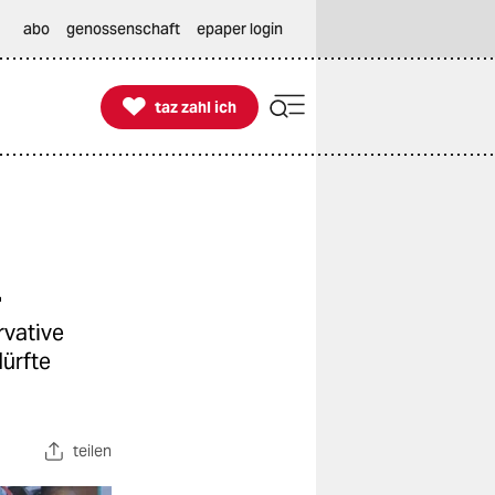
abo
genossenschaft
epaper login

taz zahl ich
taz zahl ich
n
rvative
ürfte
teilen