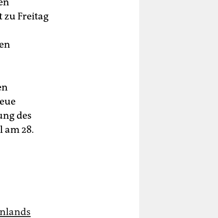
en
 zu Freitag
den
en
neue
tung des
l am 28.
enlands