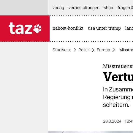
hautnavigation anspringen
hauptinhalt anspringen
footer anspringen
verlag
veranstaltungen
shop
fragen &
nahost-konflikt
usa unter trump
lan

taz zahl ich
taz zahl ich
Startseite
Politik
Europa
Misstr
themen
politik
Misstrauens
Vert
öko
In Zusamme
gesellschaft
Regierung 
scheitern.
kultur
sport
28.3.2024
18:4