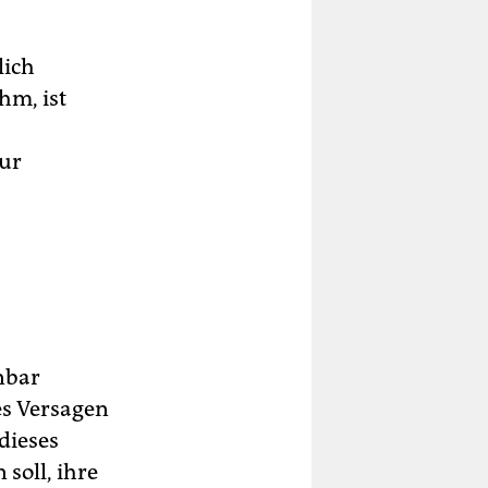
lich
hm, ist
zur
nbar
es Versagen
dieses
soll, ihre