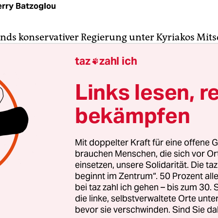
erry Batzoglou
nds konservativer Regierung unter Kyriakos Mits
eues Misstrauensvotum bevor. Die Initiative hatte
taz
zahl ich

s, Chef der ehemals omnipotenten sozialdemokr
ffen. Sie hat aktuell 32 Abgeordnete und ist die dr
Links lesen, r
 Kraft im 300 Sitze umfassenden Athener Parlame
bekämpfen
enstagnachmittag eingereichten Misstrauensant
hneten zudem die Abgeordneten der führenden A
Mit doppelter Kraft für eine offene G
spartei Syriza (36 Sitze), deren jüngste Abspaltu
brauchen Menschen, die sich vor O
Sitze) sowie der linkskonservative „Kurs der Freiheit
einsetzen, unsere Solidarität. Die ta
beginnt im Zentrum“. 50 Prozent a
den die übrigen vier Oppositionsparteien – nebe
bei taz zahl ich gehen – bis zum 30
schen Partei noch die drei Rechtsparteien „Grie
die linke, selbstverwaltete Orte unte
Der Sieg“ sowie „Die Spartaner“ – der Regierung M
bevor sie verschwinden. Sind Sie da