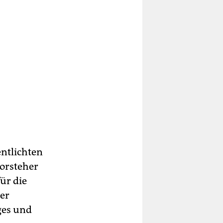
entlichten
orsteher
ür die
der
ges und