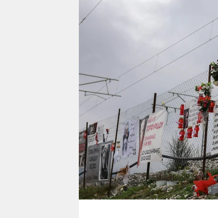
berlin
nord
wahrheit
verlag
verlag
veranstaltungen
shop
fragen & hilfe
unterstützen
abo
genossenschaft