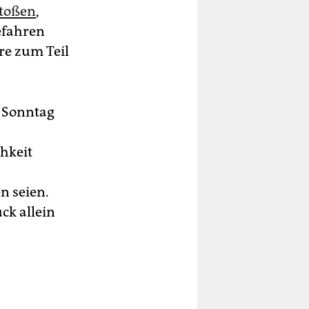
stoßen
,
efahren
re zum Teil
 Sonntag
hkeit
n seien.
ck allein