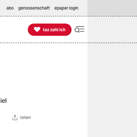
abo
genossenschaft
epaper login

taz zahl ich
taz zahl ich
iel
teilen