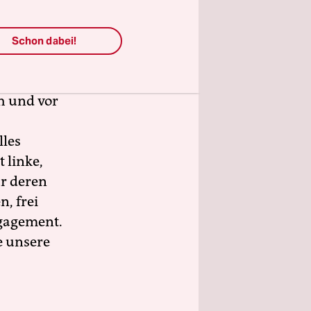
Schon dabei!
wahlen
sind.
h und vor
lles
 linke,
ür deren
n, frei
ngagement.
e unsere