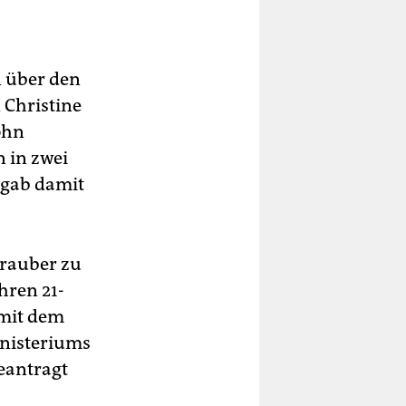
 über den
 Christine
ohn
 in zwei
 gab damit
hrauber zu
hren 21-
mit dem
inisteriums
eantragt