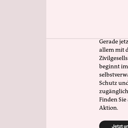
Die Enga
Der drohe
zeigt, wie
Gerade jet
allem mit d
Zivilgesell
beginnt im
selbstverw
Schutz und 
zugänglich
Finden Sie
Aktion.
Jetzt u