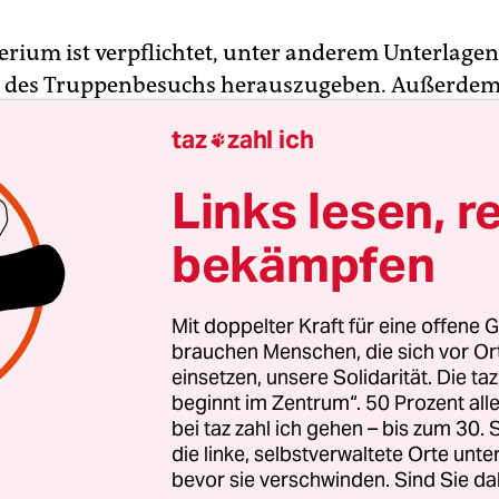
erium ist verpflichtet, unter anderem Unterlage
des Truppenbesuchs herauszugeben. Außerdem
hnungen der Flugbereitschaft und Dienstvorschr
taz
zahl ich

r zur Nutzung von Luftfahrzeugen zugänglich 
e Einwände des Ministeriums dagegen griffen lau
Links lesen, r
 Ministerium hatte argumentiert, die Offenlegun
bekämpfen
he und sicherheitsempfindliche Belange der Bun
m Ablauf könnten Rückschlüsse auf Fähigkeiten d
 erlauben, außerdem könnten mit Kenntnis von
Mit doppelter Kraft für eine offene G
schriften Spionageversuche unternommen werden
brauchen Menschen, die sich vor O
g gilt aber nicht für Buchungsunterlagen für die
einsetzen, unsere Solidarität. Die ta
beginnt im Zentrum“. 50 Prozent a
achtung. Gegen die Urteile sind noch Berufunge
bei taz zahl ich gehen – bis zum 30
die linke, selbstverwaltete Orte unte
bevor sie verschwinden. Sind Sie da