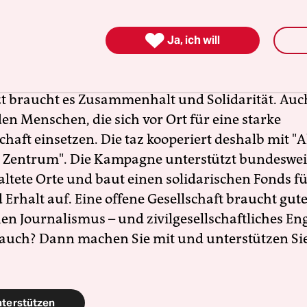
gierten stärken

Ja, ich will
nde Erfolg der AfD bei den kommenden Landtags
 stark rechtsextreme Kräfte inzwischen geworden 
zt braucht es Zusammenhalt und Solidarität. Auc
en Menschen, die sich vor Ort für eine starke
schaft einsetzen. Die taz kooperiert deshalb mit "A
 Zentrum". Die Kampagne unterstützt bundesweit
altete Orte und baut einen solidarischen Fonds f
Erhalt auf. Eine offene Gesellschaft braucht gute
en Journalismus – und zivilgesellschaftliches E
 auch? Dann machen Sie mit und unterstützen Si
nterstützen