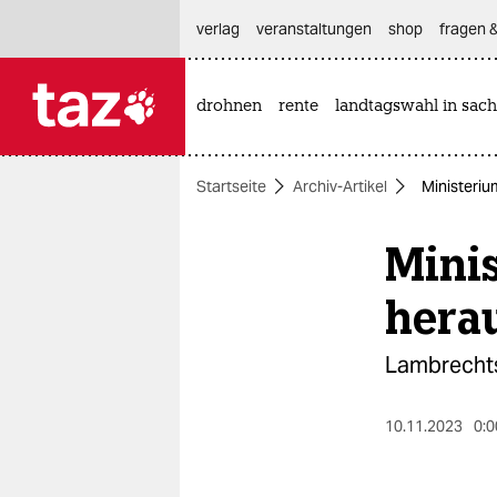
hautnavigation anspringen
hauptinhalt anspringen
footer anspringen
verlag
veranstaltungen
shop
fragen &
drohnen
rente
landtagswahl in sach

taz zahl ich
taz zahl ich
Startseite
Archiv-Artikel
Ministeri
themen
Minis
politik
öko
hera
gesellschaft
Lambrechts
kultur
10.11.2023
0:0
sport