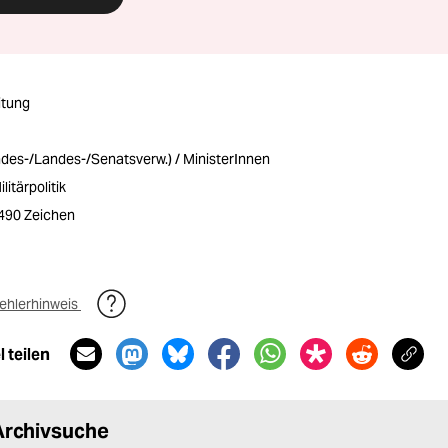
itung
ndes-/Landes-/Senatsverw.) / MinisterInnen
litärpolitik
1490 Zeichen
ehlerhinweis
 teilen
Archivsuche