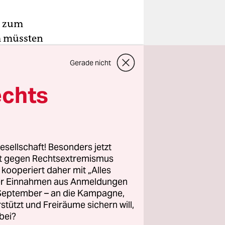
n zum
 müssten
iften der
Gerade nicht
gemacht
t Gericht
echts
g gefährde
deswehr.
es
esellschaft! Besonders jetzt
. Die
rt gegen Rechtsextremismus
z kooperiert daher mit „Alles
ller Einnahmen aus Anmeldungen
n möglich.
. September – an die Kampagne,
rstützt und Freiräume sichern will,
bei?