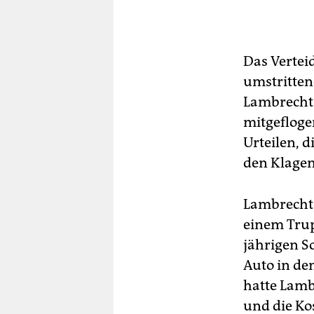
berlin
nord
Das Vertei
wahrheit
umstritten
verlag
Lambrecht
mitgefloge
verlag
Urteilen, 
veranstaltungen
den Klagen
shop
Lambrecht 
fragen & hilfe
einem Trup
unterstützen
jährigen 
abo
Auto in de
hatte Lamb
genossenschaft
und die Ko