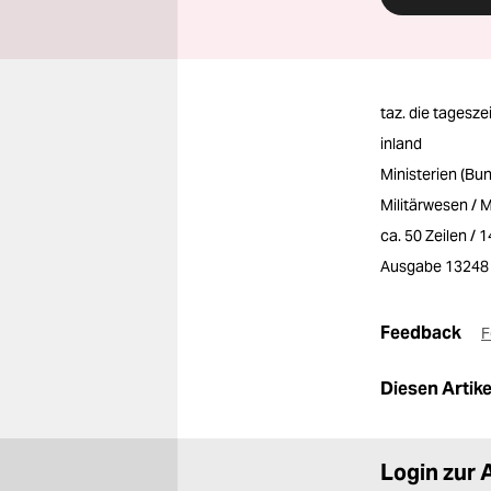
taz. die tagesze
inland
Ministerien (Bu
Militärwesen / Mi
ca. 50 Zeilen / 
Ausgabe 13248
Feedback
F
Diesen Artikel
Login zur 