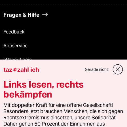
Fragen & Hilfe
Feedback
Aboservice
ePaper Login
taz
zahl ich
Gerade nicht

Downloads für Abonnierende
Links lesen, rechts
bekämpfen
© 2026 taz Verlags und Vertriebs GmbH
Mit doppelter Kraft für eine offene Gesellschaft!
Alle Rechte vorbehalten. Bei rechtlichen Fragen oder für Genehmigungen
wenden Sie sich bitte an
lizenzen@taz.de
Besonders jetzt brauchen Menschen, die sich gegen
Rechtsextremismus einsetzen, unsere Solidarität.
Daher gehen 50 Prozent der Einnahmen aus
Feedback
Redaktionsstatut
Kommune-Richtlinien
KI-