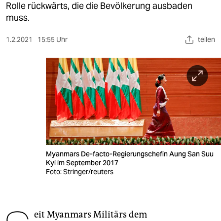
berlin
Rolle rückwärts, die die Bevölkerung ausbaden
muss.
nord
1.2.2021
15:55 Uhr
teilen
wahrheit
verlag
verlag
veranstaltungen
shop
fragen & hilfe
Myanmars De-facto-Regierungschefin Aung San Suu
unterstützen
Kyi im September 2017
Foto: Stringer/reuters
abo
genossenschaft
eit Myanmars Militärs dem