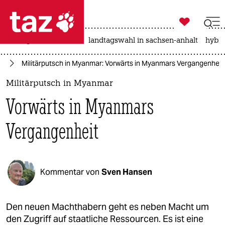

taz zahl ich
niedrigwasser
rente
landtagswahl in sachsen-anhalt
hybri

taz zahl ich
ar
Militärputsch in Myanmar: Vorwärts in Myanmars Vergangenheit
taz zahl ich
Militärputsch in Myanmar
themen
Vorwärts in Myanmars
politik
Vergangenheit
öko
gesellschaft
Kommentar von
Sven Hansen
kultur
sport
Den neuen Machthabern geht es neben Macht um
den Zugriff auf staatliche Ressourcen. Es ist eine