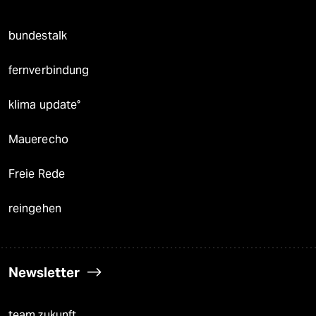
bundestalk
fernverbindung
klima update°
Mauerecho
Freie Rede
reingehen
Newsletter
team zukunft