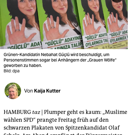
berlin
nord
wahrheit
verlag
verlag
Grünen-Kandidatin Nebahat Güçlü wird beschuldigt, um
Personenstimmen sogar bei Anhängern der „Grauen Wölfe“
veranstaltungen
geworben zu haben.
Bild: dpa
shop
fragen & hilfe
Von
Kaija Kutter
unterstützen
HAMBURG
taz
| Plumper geht es kaum: „Muslime
abo
wählen SPD“ prangte Freitag früh auf den
genossenschaft
schwarzen Plakaten von Spitzenkandidat Olaf