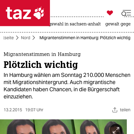

taz zahl ich
hitze
surfen
landtagswahl in sachsen-anhalt
gewalt gegen

taz zahl ich
artseite
Nord
Migrantenstimmen in Hamburg: Plötzlich wichtig
taz zahl ich
themen
Migrantenstimmen in Hamburg
Plötzlich wichtig
politik
In Hamburg wählen am Sonntag 210.000 Menschen
öko
mit Migrationshintergrund. Auch migrantische
Kandidaten haben Chancen, in die Bürgerschaft
gesellschaft
einzuziehen.
kultur
13.2.2015
19:07 Uhr
teilen
sport