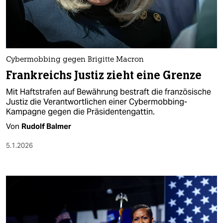
berlin
nord
wahrheit
Cybermobbing gegen Brigitte Macron
verlag
Frankreichs Justiz zieht eine Grenze
verlag
Mit Haftstrafen auf Bewährung bestraft die französische
Justiz die Verantwortlichen einer Cybermobbing-
veranstaltungen
Kampagne gegen die Präsidentengattin.
shop
Von
Rudolf Balmer
fragen & hilfe
5.1.2026
unterstützen
abo
genossenschaft