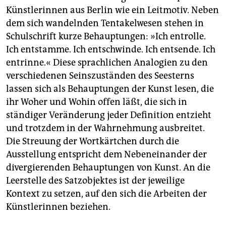
berlin
Künstlerinnen aus Berlin wie ein Leitmotiv. Neben
nord
dem sich wandelnden Tentakelwesen stehen in
Schulschrift kurze Behauptungen: »Ich entrolle.
wahrheit
Ich entstamme. Ich entschwinde. Ich entsende. Ich
entrinne.« Diese sprachlichen Analogien zu den
verlag
verschiedenen Seinszuständen des Seesterns
lassen sich als Behauptungen der Kunst lesen, die
verlag
ihr Woher und Wohin offen läßt, die sich in
veranstaltungen
ständiger Veränderung jeder Definition entzieht
und trotzdem in der Wahrnehmung ausbreitet.
shop
Die Streuung der Wortkärtchen durch die
fragen & hilfe
Ausstellung entspricht dem Nebeneinander der
unterstützen
divergierenden Behauptungen von Kunst. An die
Leerstelle des Satzobjektes ist der jeweilige
abo
Kontext zu setzen, auf den sich die Arbeiten der
Künstlerinnen beziehen.
genossenschaft