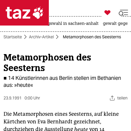

taz zahl ich
hitze
surfen
landtagswahl in sachsen-anhalt
gewalt gegen

taz zahl ich
Startseite
Archiv-Artikel
Metamorphosen des Seesterns
taz zahl ich
themen
Metamorphosen des
Seesterns
politik
■ 14 Künstlerinnen aus Berlin stellen im Bethanien
öko
aus: »heute«
gesellschaft
23.9.1991
0:00 Uhr
teilen
kultur
Die Metamorphosen eines Seesterns, auf kleine
sport
Kärtchen von Eva Bernhardt gezeichnet,
durchziehen die Ausstellung
heute
von 14