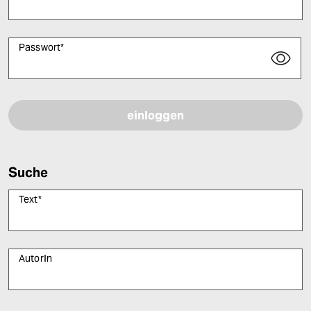
Passwort
*
Bitte füllen Sie alle Pflichtfelder (*) aus, um fortfahren zu können.
Suche
Text
*
AutorIn
Bitte füllen Sie alle Pflichtfelder (*) aus, um fortfahren zu können.