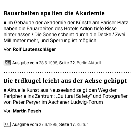
berlin
Bauarbeiten spalten die Akademie
nord
■ Im Gebäude der Akademie der Künste am Pariser Platz
wahrheit
haben die Bauarbeiten des Hotels Adlon tiefe Risse
hinterlassen / Die Sonne scheint durch die Decke / Zwei
verlag
Millimeter mehr, und Sperrung ist möglich
Von
Rolf Lautenschläger
verlag
Ausgabe vom
28.6.1995
,
Seite 22,
Berlin Aktuell
veranstaltungen
shop
Die Erdkugel leicht aus der Achse gekippt
fragen & hilfe
■ Aktuelle Kunst aus Neuseeland zeigt den Weg der
Peripherie ins Zentrum: „Cultural Safety“ und Fotografien
unterstützen
von Peter Peryer im Aachener Ludwig-Forum
Von
Martin Pesch
abo
genossenschaft
Ausgabe vom
27.6.1995
,
Seite 17,
Kultur