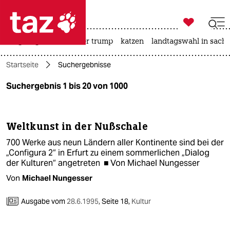

taz zahl ich
bergsteigen
usa unter trump
katzen
landtagswahl in sachs

taz zahl ich
Startseite
Suchergebnisse
taz zahl ich
Suchergebnis 1 bis 20 von 1000
themen
politik
Weltkunst in der Nußschale
öko
700 Werke aus neun Ländern aller Kontinente sind bei der
„Configura 2“ in Erfurt zu einem sommerlichen „Dialog
gesellschaft
der Kulturen“ angetreten ■ Von Michael Nungesser
Von
Michael Nungesser
kultur
Ausgabe vom
28.6.1995
,
Seite 18,
Kultur
sport