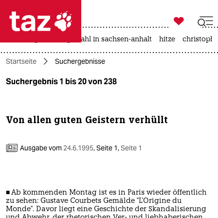

taz zahl ich
iran-krieg
landtagswahl in sachsen-anhalt
hitze
christophe

taz zahl ich
Startseite
Suchergebnisse
taz zahl ich
Suchergebnis 1 bis 20 von 238
themen
politik
Von allen guten Geistern verhüllt
öko
Ausgabe vom
24.6.1995
,
Seite 1,
Seite 1
gesellschaft
kultur
■ Ab kommenden Montag ist es in Paris wieder öffentlich
sport
zu sehen: Gustave Courbets Gemälde "L'Origine du
Monde". Davor liegt eine Geschichte der Skandalisierung
und Abwehr, der rhetorischen Ver- und liebhaberischen...