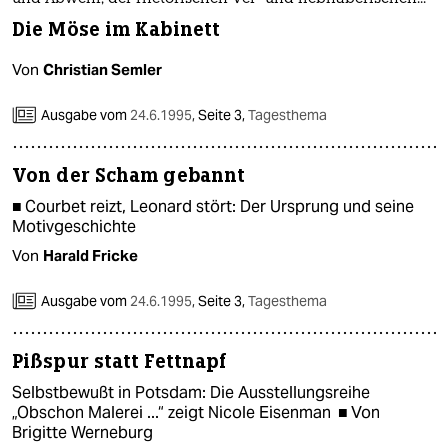
berlin
Die Möse im Kabinett
nord
Von
Christian Semler
wahrheit
Ausgabe vom
24.6.1995
,
Seite 3,
Tagesthema
verlag
Von der Scham gebannt
verlag
■ Courbet reizt, Leonard stört: Der Ursprung und seine
veranstaltungen
Motivgeschichte
shop
Von
Harald Fricke
fragen & hilfe
Ausgabe vom
24.6.1995
,
Seite 3,
Tagesthema
unterstützen
Pißspur statt Fettnapf
abo
Selbstbewußt in Potsdam: Die Ausstellungsreihe
„Obschon Malerei ...“ zeigt Nicole Eisenman ■ Von
genossenschaft
Brigitte Werneburg