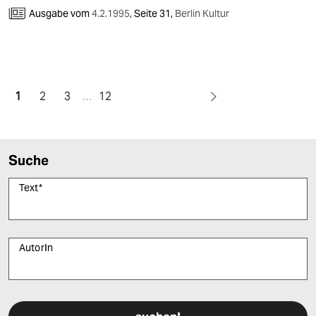
Ausgabe vom
4.2.1995
,
Seite 31,
Berlin Kultur
1
2
3
…
12
Suche
Text
*
AutorIn
Bitte füllen Sie alle Pflichtfelder (*) aus, um fortfahren zu können.