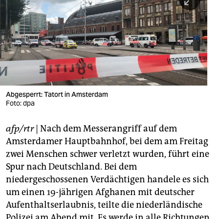
berlin
nord
wahrheit
verlag
verlag
Abgesperrt: Tatort in Amsterdam
Foto: dpa
veranstaltungen
shop
afp/rtr
| Nach dem Messerangriff auf dem
Amsterdamer Hauptbahnhof, bei dem am Freitag
fragen & hilfe
zwei Menschen schwer verletzt wurden, führt eine
unterstützen
Spur nach Deutschland. Bei dem
niedergeschossenen Verdächtigen handele es sich
abo
um einen 19-jährigen Afghanen mit deutscher
genossenschaft
Aufenthaltserlaubnis, teilte die niederländische
Polizei am Abend mit. Es werde in alle Richtungen