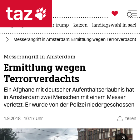

taz zahl ich
bergsteigen
usa unter trump
katzen
landtagswahl in sachs

taz zahl ich
ag
Messerangriff in Amsterdam: Ermittlung wegen Terrorverdachts
taz zahl ich
themen
Messerangriff in Amsterdam
Ermittlung wegen
politik
Terrorverdachts
öko
Ein Afghane mit deutscher Aufenthaltserlaubnis hat
in Amsterdam zwei Menschen mit einem Messer
gesellschaft
verletzt. Er wurde von der Polizei niedergeschossen.
kultur
1.9.2018
10:17 Uhr
teilen
sport