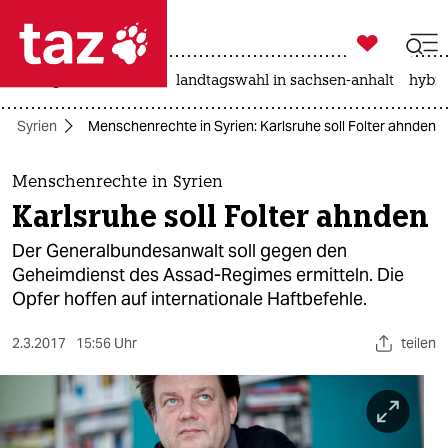

taz zahl ich
niedrigwasser
rente
landtagswahl in sachsen-anhalt
hybri

taz zahl ich
Syrien
Menschenrechte in Syrien: Karlsruhe soll Folter ahnden
taz zahl ich
themen
Menschenrechte in Syrien
Karlsruhe soll Folter ahnden
politik
Der Generalbundesanwalt soll gegen den
öko
Geheimdienst des Assad-Regimes ermitteln. Die
Opfer hoffen auf internationale Haftbefehle.
gesellschaft
2.3.2017
15:56 Uhr
teilen
kultur
sport