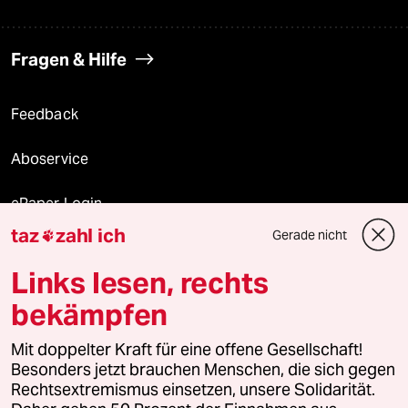
Fragen & Hilfe
Feedback
Aboservice
ePaper Login
taz
zahl ich
Gerade nicht

Downloads für Abonnierende
Links lesen, rechts
bekämpfen
© 2026 taz Verlags und Vertriebs GmbH
Mit doppelter Kraft für eine offene Gesellschaft!
Alle Rechte vorbehalten. Bei rechtlichen Fragen oder für Genehmigungen
wenden Sie sich bitte an
lizenzen@taz.de
Besonders jetzt brauchen Menschen, die sich gegen
Rechtsextremismus einsetzen, unsere Solidarität.