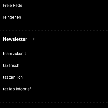
Freie Rede
reingehen
Newsletter
team zukunft
taz frisch
taz zahl ich
taz lab Infobrief