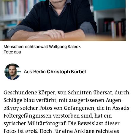
berlin
nord
wahrheit
verlag
Menschenrechtsanwalt Wolfgang Kaleck
verlag
Foto: dpa
veranstaltungen
Aus Berlin
Christoph Kürbel
shop
fragen & hilfe
Geschundene Körper, von Schnitten übersät, durch
unterstützen
Schläge blau verfärbt, mit ausgerissenen Augen.
28.707 solcher Fotos von Gefangenen, die in Assads
abo
Foltergefängnissen verstorben sind, hat ein
genossenschaft
syrischer Militärfotograf. Die Beweislast dieser
Fotos ist groß. Doch für eine Anklage reichte es