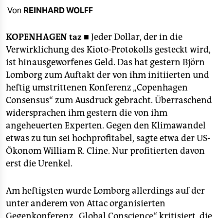
berlin
Von
REINHARD WOLFF
nord
KOPENHAGEN
taz ■
Jeder Dollar, der in die
wahrheit
Verwirklichung des Kioto-Protokolls gesteckt wird,
ist hinausgeworfenes Geld. Das hat gestern Björn
verlag
Lomborg zum Auftakt der von ihm initiierten und
verlag
heftig umstrittenen Konferenz „Copenhagen
Consensus“ zum Ausdruck gebracht. Überraschend
veranstaltungen
widersprachen ihm gestern die von ihm
shop
angeheuerten Experten. Gegen den Klimawandel
etwas zu tun sei hochprofitabel, sagte etwa der US-
fragen & hilfe
Ökonom William R. Cline. Nur profitierten davon
unterstützen
erst die Urenkel.
abo
Am heftigsten wurde Lomborg allerdings auf der
genossenschaft
unter anderem von Attac organisierten
Gegenkonferenz „Global Conscience“ kritisiert, die