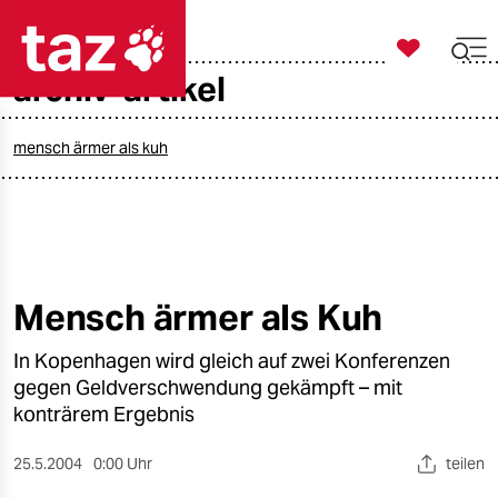

taz zahl ich
archiv-artikel

taz zahl ich
taz zahl ich
mensch ärmer als kuh
themen
politik
öko
Mensch ärmer als Kuh
gesellschaft
In Kopenhagen wird gleich auf zwei Konferenzen
gegen Geldverschwendung gekämpft – mit
kultur
konträrem Ergebnis
sport
25.5.2004
0:00 Uhr
teilen